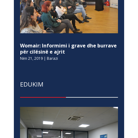
Womair: Informimi i grave dhe burrave
për cilësinë e ajrit
Nën 21, 2019
|
Barazi
EDUKIM