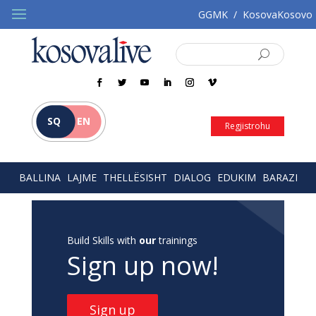
GGMK
/
KosovaKosovo
SQ
EN
Regjistrohu
BALLINA
LAJME
THELLËSISHT
DIALOG
EDUKIM
BARAZI
Build Skills with
our
trainings
Sign up now!
Sign up