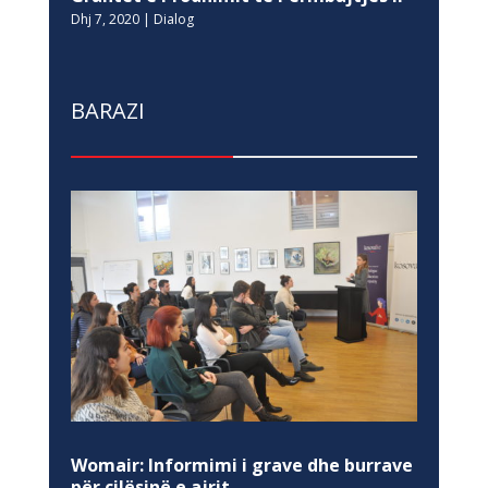
Dhj 7, 2020
|
Dialog
BARAZI
Womair: Informimi i grave dhe burrave
për cilësinë e ajrit