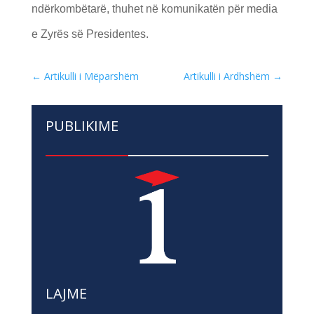
ndërkombëtarë, thuhet në komunikatën për media
e Zyrës së Presidentes.
←
Artikulli i Mëparshëm
Artikulli i Ardhshëm
→
PUBLIKIME
LAJME