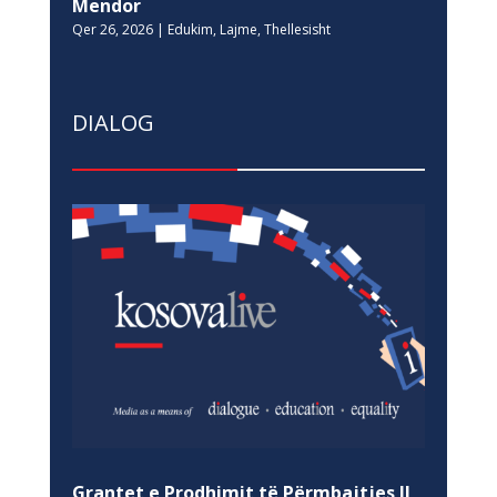
Mendor
Qer 26, 2026
|
Edukim
,
Lajme
,
Thellesisht
DIALOG
Grantet e Prodhimit të Përmbajtjes II