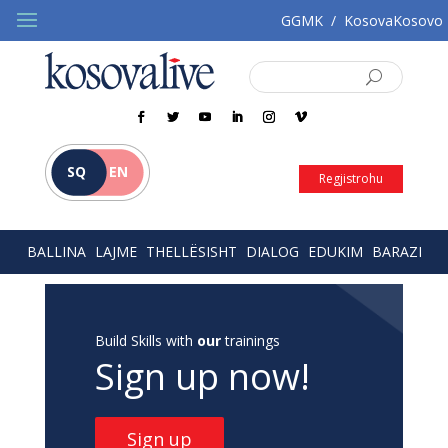
GGMK
/
KosovaKosovo
SQ
EN
Regjistrohu
BALLINA
LAJME
THELLËSISHT
DIALOG
EDUKIM
BARAZI
Build Skills with
our
trainings
Sign up now!
Sign up