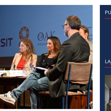
PU
LA