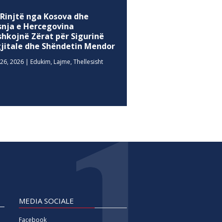
 Rinjtë nga Kosova dhe
snja e Hercegovina
shkojnë Zërat për Sigurinë
gjitale dhe Shëndetin Mendor
26, 2026
|
Edukim
,
Lajme
,
Thellesisht
MEDIA SOCIALE
Facebook