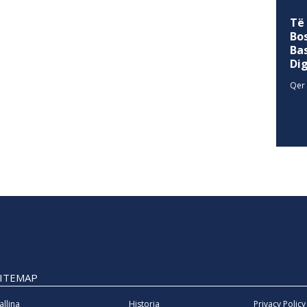
Të
Bo
Ba
Di
Qer 
SITEMAP
allina
Historia
Privacy Policy