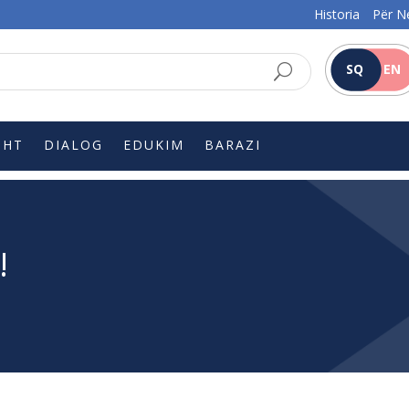
Historia
Për N
SQ
EN
SHT
DIALOG
EDUKIM
BARAZI
!