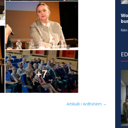
Wo
bur
Nën 
E
Artikulli i Ardhshëm
→