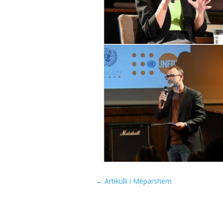
←
Artikulli i Mëparshëm