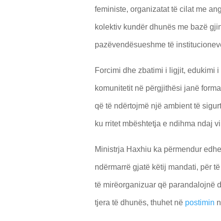
feministe, organizatat të cilat me an
kolektiv kundër dhunës me bazë gji
pazëvendësueshme të institucioneve
Forcimi dhe zbatimi i ligjit, edukimi 
komunitetit në përgjithësi janë form
që të ndërtojmë një ambient të sigurt
ku rritet mbështetja e ndihma ndaj v
Ministrja Haxhiu ka përmendur edhe 
ndërmarrë gjatë këtij mandati, për t
të mirëorganizuar që parandalojnë d
tjera të dhunës, thuhet në
postimin
n