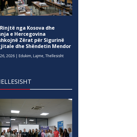
 Rinjtë nga Kosova dhe
snja e Hercegovina
shkojnë Zërat për Sigurinë
gjitale dhe Shëndetin Mendor
26, 2026
|
Edukim
,
Lajme
,
Thellesisht
ELLESISHT