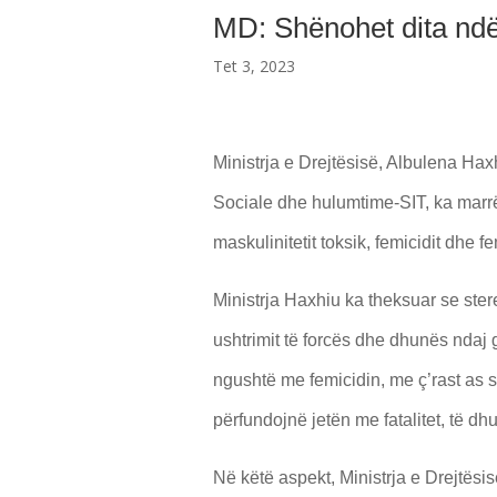
MD: Shënohet dita nd
Tet 3, 2023
Ministrja e Drejtësisë, Albulena Ha
Sociale dhe hulumtime-SIT, ka marrë 
maskulinitetit toksik, femicidit dhe f
Ministrja Haxhiu ka theksuar se ster
ushtrimit të forcës dhe dhunës ndaj g
ngushtë me femicidin, me ç’rast as 
përfundojnë jetën me fatalitet, të dh
Në këtë aspekt, Ministrja e Drejtësisë