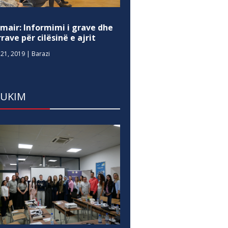
mair: Informimi i grave dhe
rave për cilësinë e ajrit
21, 2019
|
Barazi
DUKIM