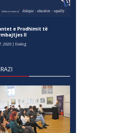
antet e Prodhimit të
mbajtjes II
7, 2020
|
Dialog
RAZI