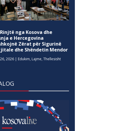
 Rinjtë nga Kosova dhe
snja e Hercegovina
shkojnë Zërat për Sigurinë
gjitale dhe Shëndetin Mendor
26, 2026
|
Edukim
,
Lajme
,
Thellesisht
ALOG