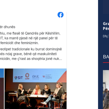
Gr
Për
Dhj 
BA