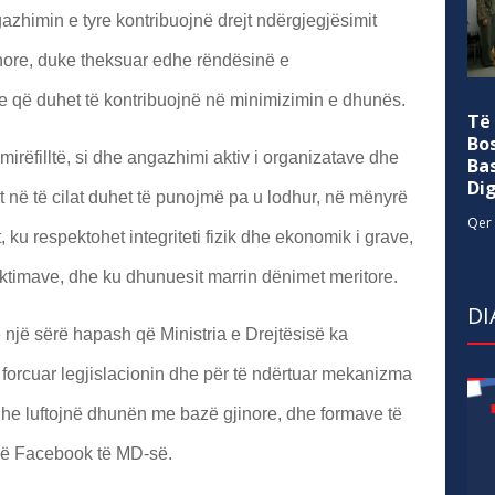
gazhimin e tyre kontribuojnë drejt ndërgjegjësimit
nore, duke theksuar edhe rëndësinë e
 që duhet të kontribuojnë në minimizimin e dhunës.
Të
Bo
i mirëfilltë, si dhe angazhimi aktiv i organizatave dhe
Ba
Di
at në të cilat duhet të punojmë pa u lodhur, në mënyrë
Qer 
, ku respektohet integriteti fizik dhe ekonomik i grave,
iktimave, dhe ku dhunuesit marrin dënimet meritore.
DI
një sërë hapash që Ministria e Drejtësisë ka
ë forcuar legjislacionin dhe për të ndërtuar mekanizma
he luftojnë dhunën me bazë gjinore, dhe formave të
ë Facebook të MD-së.