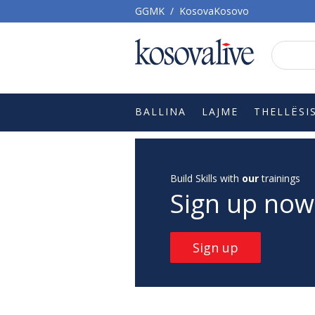
GGMK
/
KosovaKosovo
BALLINA
LAJME
THELLËSI
Build Skills with
our
trainings
Sign up now
Sign up