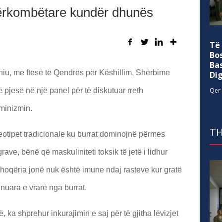
ërkombëtare kundër dhunës
Të
Bo
Ba
xhiu, me ftesë të Qendrës për Këshillim, Shërbime
Di
pjesë në një panel për të diskutuar rreth
Qer 
eminizmin.
TH
eotipet tradicionale ku burrat dominojnë përmes
rave, bënë që maskuliniteti toksik të jetë i lidhur
shoqëria jonë nuk është imune ndaj rasteve kur gratë
unuara e vrarë nga burrat.
, ka shprehur inkurajimin e saj për të gjitha lëvizjet