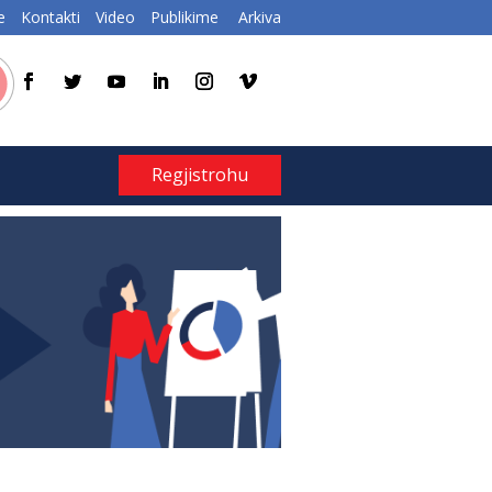
e
Kontakti
Video
Publikime
Arkiva
Regjistrohu