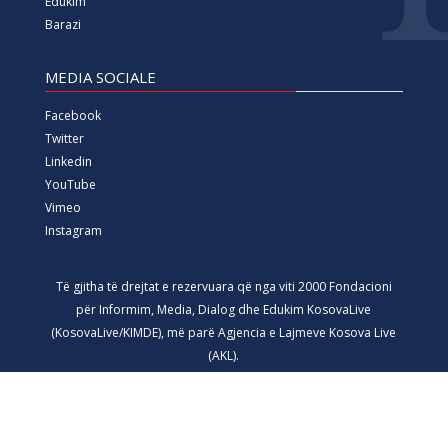
Edukim
Barazi
MEDIA SOCIALE
Facebook
Twitter
Linkedin
YouTube
Vimeo
Instagram
Të gjitha të drejtat e rezervuara që nga viti 2000 Fondacioni
për Informim, Media, Dialog dhe Edukim KosovaLive
(KosovaLive/KIMDE), më parë Agjencia e Lajmeve Kosova Live
(AKL).