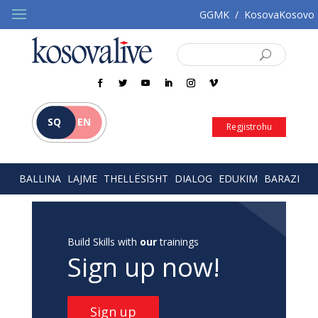
GGMK
/
KosovaKosovo
SQ
EN
Regjistrohu
BALLINA
LAJME
THELLËSISHT
DIALOG
EDUKIM
BARAZI
Build Skills with
our
trainings
Sign up now!
Sign up