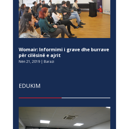
Womair: Informimi i grave dhe burrave
për cilësinë e ajrit
Nën 21, 2019
|
Barazi
EDUKIM