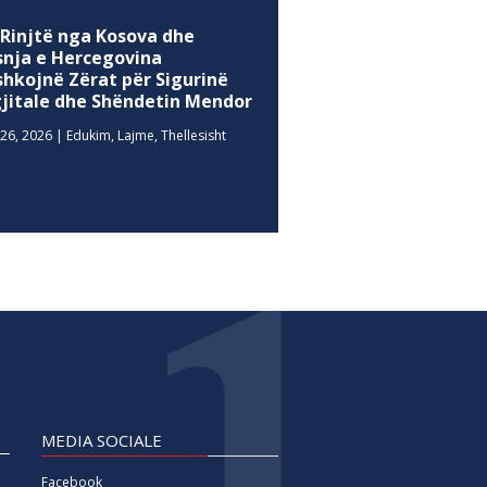
 Rinjtë nga Kosova dhe
snja e Hercegovina
shkojnë Zërat për Sigurinë
gjitale dhe Shëndetin Mendor
26, 2026
|
Edukim
,
Lajme
,
Thellesisht
MEDIA SOCIALE
Facebook