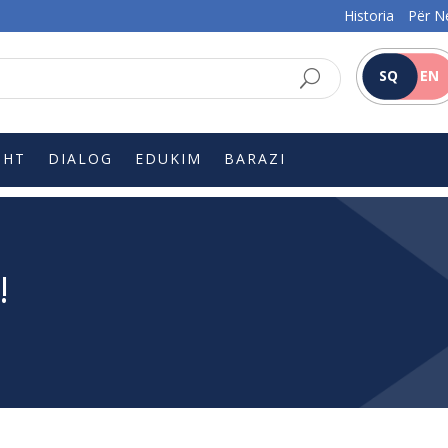
Historia
Për N
SQ
EN
SHT
DIALOG
EDUKIM
BARAZI
!