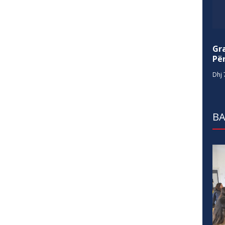
Gr
Për
Dhj 
BA