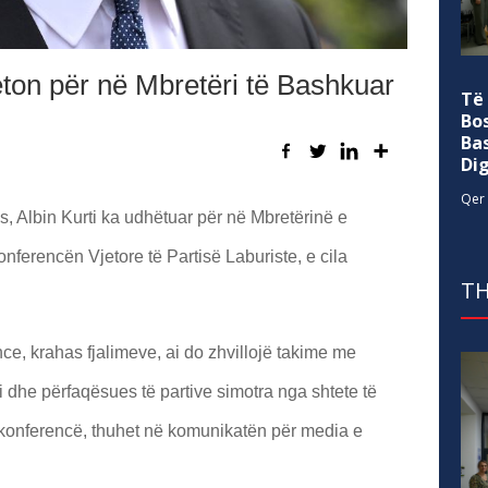
ëton për në Mbretëri të Bashkuar
Të
Bo
Ba
Di
Qer 
, Albin Kurti ka udhëtuar për në Mbretërinë e
ferencën Vjetore të Partisë Laburiste, e cila
TH
e, krahas fjalimeve, ai do zhvillojë takime me
si dhe përfaqësues të partive simotra nga shtete të
 konferencë, thuhet në komunikatën për media e