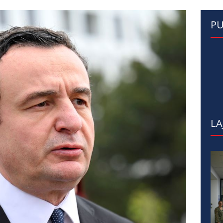
PU
LA