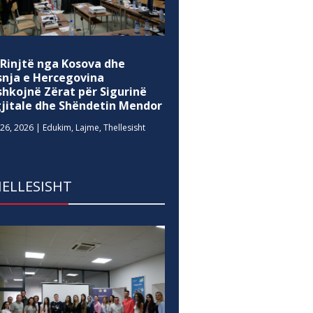
 Rinjtë nga Kosova dhe
snja e Hercegovina
shkojnë Zërat për Sigurinë
gjitale dhe Shëndetin Mendor
26, 2026
|
Edukim
,
Lajme
,
Thellesisht
ELLESISHT