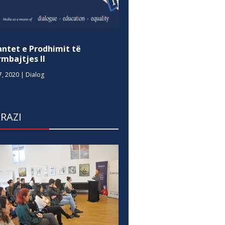
antet e Prodhimit të
mbajtjes II
7, 2020
|
Dialog
RAZI