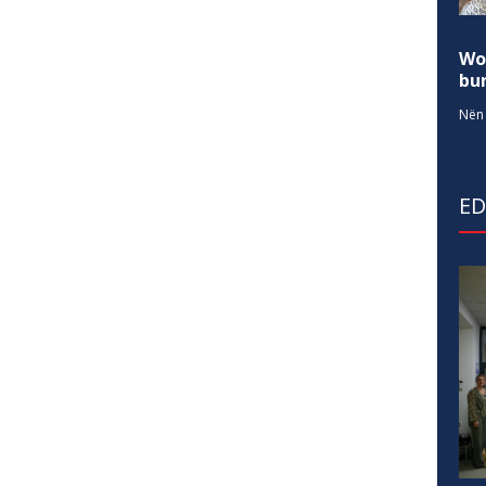
Wo
bur
Nën 
E