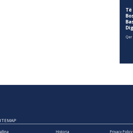
Të
Bo
Ba
Di
Qer 
SITEMAP
allina
Historia
Privacy Policy