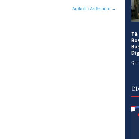
Artikulli i Ardhshëm
→
Të
Bo
Ba
Di
Qer 
DI