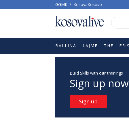
GGMK
/
KosovaKosovo
BALLINA
LAJME
THELLËSI
Build Skills with
our
trainings
Sign up now
Sign up