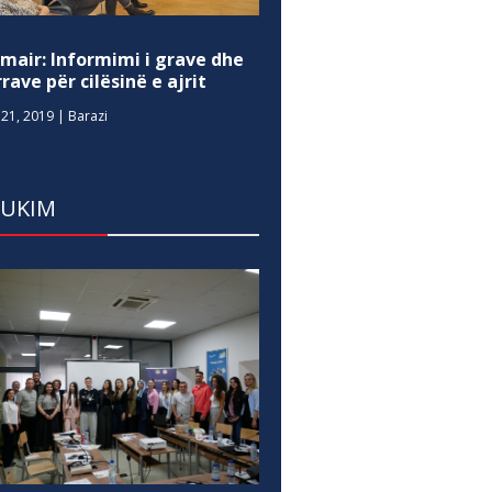
mair: Informimi i grave dhe
rave për cilësinë e ajrit
21, 2019
|
Barazi
DUKIM