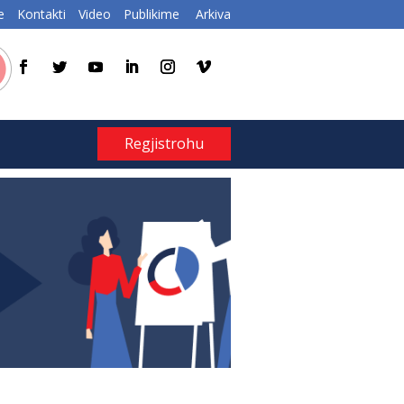
e
Kontakti
Video
Publikime
Arkiva
Regjistrohu