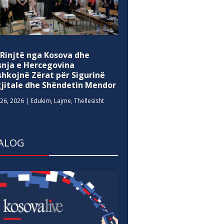
 Rinjtë nga Kosova dhe
snja e Hercegovina
shkojnë Zërat për Sigurinë
gjitale dhe Shëndetin Mendor
26, 2026
|
Edukim
,
Lajme
,
Thellesisht
ALOG