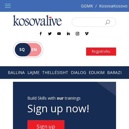
GGMK
/
KosovaKosovo
SQ
EN
Regjistrohu
BALLINA
LAJME
THELLËSISHT
DIALOG
EDUKIM
BARAZI
Build Skills with
our
trainings
Sign up now!
Sign up