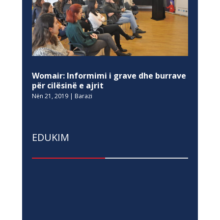
Womair: Informimi i grave dhe burrave
për cilësinë e ajrit
Nën 21, 2019
|
Barazi
EDUKIM