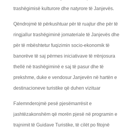
trashëgimisë kulturore dhe natyrore të Janjevës.
Qëndrojmë të përkushtuar për të ruajtur dhe për të
ringjallur trashëgiminë jomateriale të Janjevës dhe
për të mbështetur fuqizimin socio-ekonomik të
banorëve të saj përmes iniciativave të rrënjosura
thellë në trashëgiminë e saj të pasur dhe të
prekshme, duke e vendosur Janjevën në hartën e
destinacioneve turistike që duhen vizituar
Falemnderojmë pesë pjesëmarrësit e
jashtëzakonshëm që morën pjesë në programin e
trajnimit të Guidave Turistike, të cilët po fitojnë