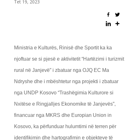
Tet 19, 2023
Ministria e Kulturës, Rinisë dhe Sportit ka ka
njoftuar se si pjesë e aktivitetit “Hartëzimi i turizmit
rural në Janjevë” i zbatuar nga OJQ EC Ma
Ndryshe dhe i mbështetur nga projekti i zbatuar
nga UNDP Kosovo “Trashёgimia Kulturore si
Nxitёse e Ringjalljes Ekonomike tё Janjevës”,
financuar nga MKRS dhe Europian Union in
Kosovo, ka përfunduar hulumtimi në terren për
identifikimin dhe hartografimin e objekteve të