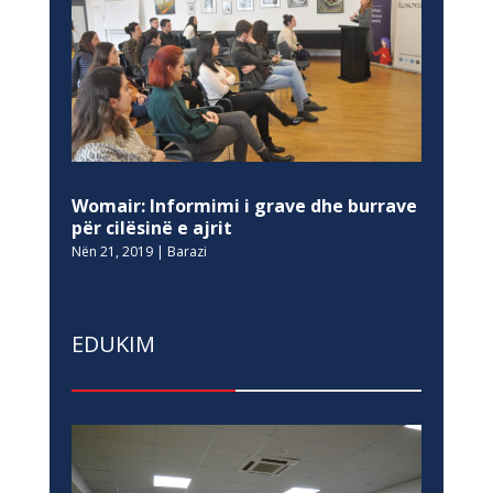
Womair: Informimi i grave dhe burrave
për cilësinë e ajrit
Nën 21, 2019
|
Barazi
EDUKIM