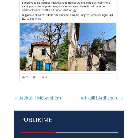
←
Artikulli i Mëparshëm
Artikulli i Ardhshëm
→
PUBLIKIME