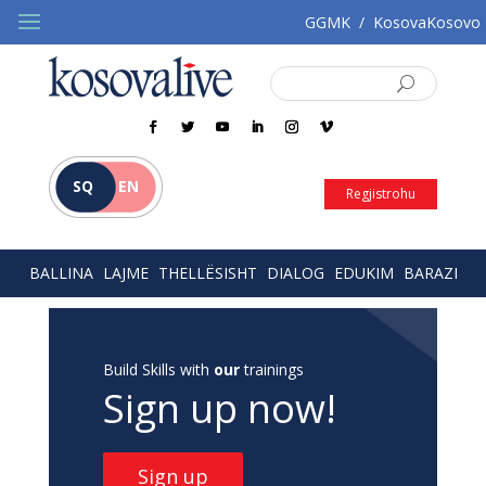
GGMK
/
KosovaKosovo
SQ
EN
Regjistrohu
BALLINA
LAJME
THELLËSISHT
DIALOG
EDUKIM
BARAZI
Build Skills with
our
trainings
Sign up now!
Sign up