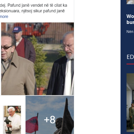
Wo
bur
Nën 
E