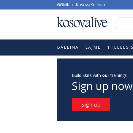
GGMK
/
KosovaKosovo
BALLINA
LAJME
THELLËSI
Build Skills with
our
trainings
Sign up now
Sign up