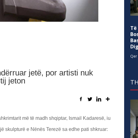
Të
Bo
Ba
Di
Qer 
dërruar jetë, por artisti nuk
ij jeton
TH
shkrimtarit më të madh shqiptar, Ismail Kadaresë, iu
një skulpturë e Nënës Terezë sa edhe pati shkruar: