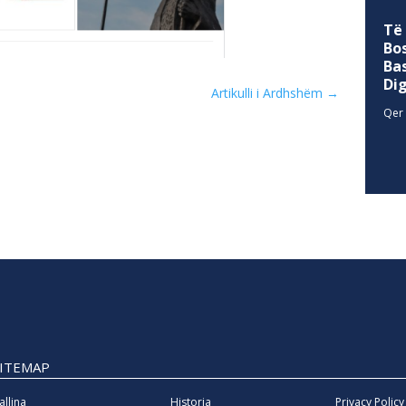
Të
Bo
Ba
Di
Artikulli i Ardhshëm
→
Qer 
SITEMAP
allina
Historia
Privacy Policy