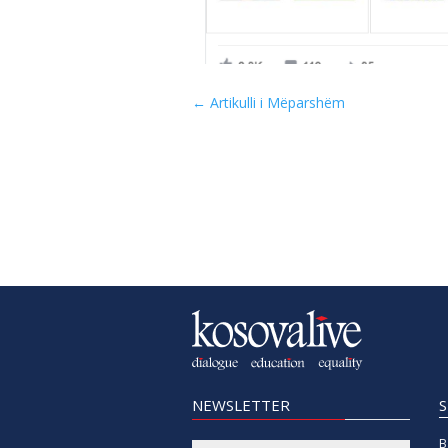
←
Artikulli i Mëparshëm
NEWSLETTER
B