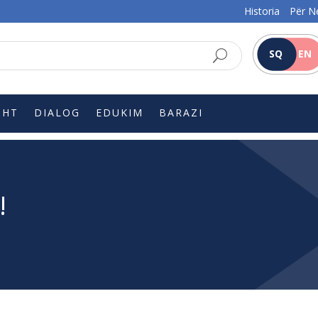
Historia
Për N
SQ
EN
SHT
DIALOG
EDUKIM
BARAZI
!