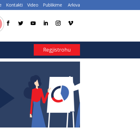
e
Kontakti
Video
Publikime
Arkiva
Regjistrohu