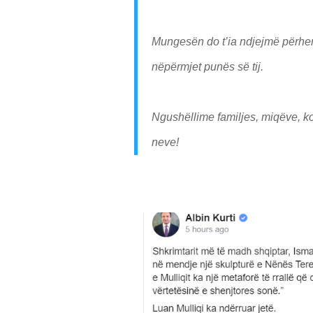
Mungesën do t’ia ndjejmë përher
nëpërmjet punës së tij.
Ngushëllime familjes, miqëve, ko
neve!