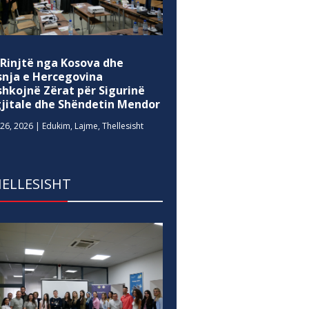
 Rinjtë nga Kosova dhe
snja e Hercegovina
shkojnë Zërat për Sigurinë
gjitale dhe Shëndetin Mendor
26, 2026
|
Edukim
,
Lajme
,
Thellesisht
ELLESISHT