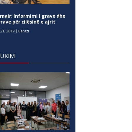
mair: Informimi i grave dhe
rave për cilësinë e ajrit
21, 2019
|
Barazi
DUKIM