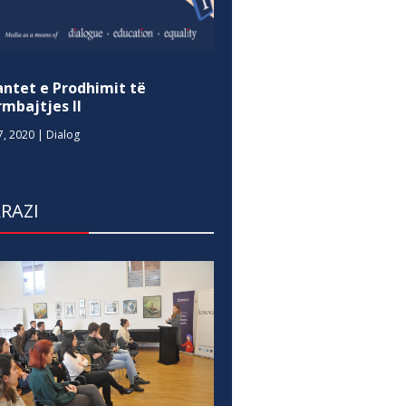
antet e Prodhimit të
mbajtjes II
7, 2020
|
Dialog
RAZI