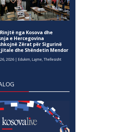
 Rinjtë nga Kosova dhe
snja e Hercegovina
shkojnë Zërat për Sigurinë
gjitale dhe Shëndetin Mendor
26, 2026
|
Edukim
,
Lajme
,
Thellesisht
ALOG