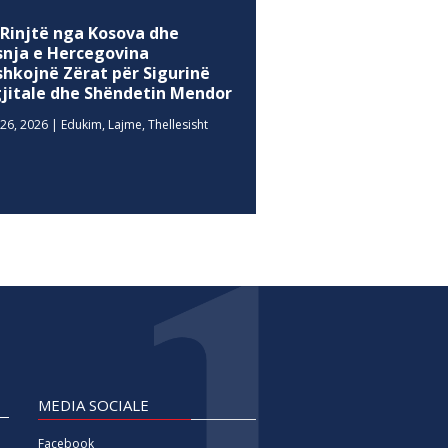
 Rinjtë nga Kosova dhe
snja e Hercegovina
shkojnë Zërat për Sigurinë
gjitale dhe Shëndetin Mendor
26, 2026
|
Edukim
,
Lajme
,
Thellesisht
MEDIA SOCIALE
Facebook