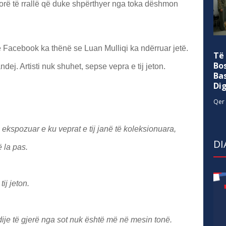
forë të rrallë që duke shpërthyer nga toka dëshmon
në Facebook ka thënë se Luan Mulliqi ka ndërruar jetë.
Të
Bo
andej. Artisti nuk shuhet, sepse vepra e tij jeton.
Ba
Di
Qer 
 ekspozuar e ku veprat e tij janë të koleksionuara,
DI
 la pas.
ij jeton.
 dije të gjerë nga sot nuk është më në mesin tonë.