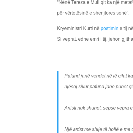
“Nënë Tereza e Mulliqit ka një meta
për vërtetësinë e shenjtores sonë”.
Kryeministri Kurti në
postimin
e tij 
Si veprat, edhe emri i tij, jehon gjith
Pafund janë vendet në të cilat ka
njësoj sikur pafund janë punët që
Artisti nuk shuhet, sepse vepra e t
Një artist me shije të hollë e me