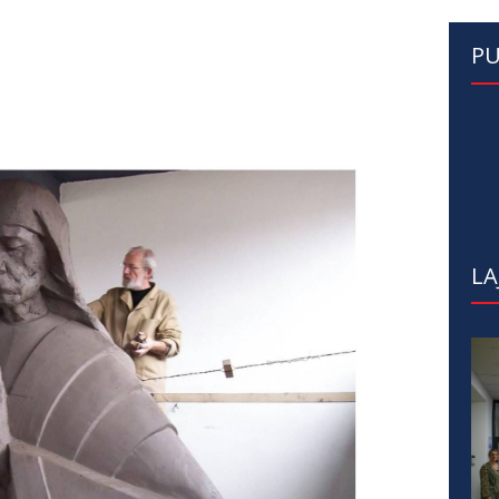
PU
LA