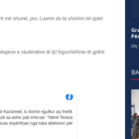
ë më shumë, por, Luanin do ta shohim në qytet
Gr
Për
Dhj 
legëve e studentëve të tij! Ngushëllime të gjithë
BA