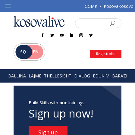
GGMK
/
KosovaKosovo
SQ
EN
Regjistrohu
BALLINA
LAJME
THELLËSISHT
DIALOG
EDUKIM
BARAZI
Build Skills with
our
trainings
Sign up now!
Sign up