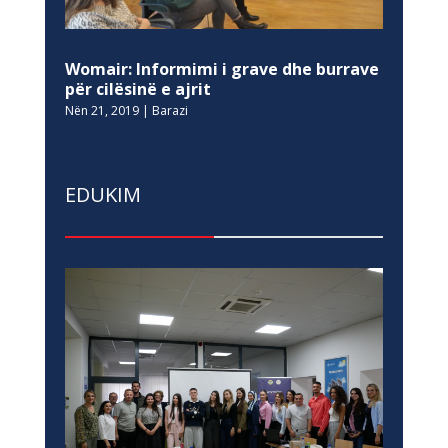
Womair: Informimi i grave dhe burrave
për cilësinë e ajrit
Nën 21, 2019
|
Barazi
EDUKIM