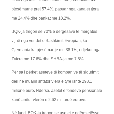
pjesëmarrje prej 57.4%, pasuar nga kanalet tjera
me 24.4% dhe bankat me 18.2%.
BQK-ja tregon se 70% e dërgesave të mërgatës
vijnë nga vendet e Bashkimit Evropian, ku
Gjermania ka pjesëmarrje me 38.1%, ndjekur nga
Zvicra me 17.6% dhe SHBA-ja me 7.5%.
Për sa i përket aseteve të kompanive të sigurimit,
deri në muajin shtator vlera e tyre ishte 298.1
milionë euro. Ndërsa, asetet e fondeve pensionale
kanë arritur vlerën e 2.62 miliardë eurove.
Në fund, BQK-ja tregon se asetet e ndërmjetësve