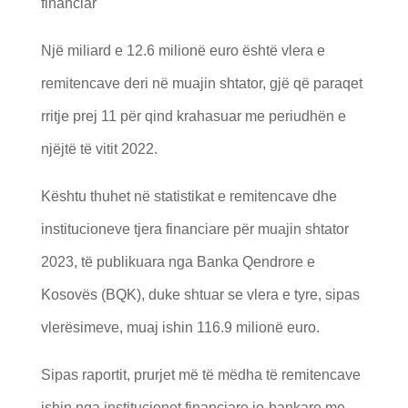
financiar
Një miliard e 12.6 milionë euro është vlera e
remitencave deri në muajin shtator, gjë që paraqet
rritje prej 11 për qind krahasuar me periudhën e
njëjtë të vitit 2022.
Kështu thuhet në statistikat e remitencave dhe
institucioneve tjera financiare për muajin shtator
2023, të publikuara nga Banka Qendrore e
Kosovës (BQK), duke shtuar se vlera e tyre, sipas
vlerësimeve, muaj ishin 116.9 milionë euro.
Sipas raportit, prurjet më të mëdha të remitencave
ishin nga institucionet financiare jo-bankare me