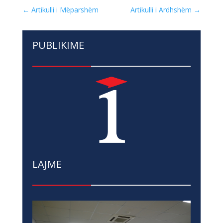
←
Artikulli i Mëparshëm
Artikulli i Ardhshëm
→
PUBLIKIME
LAJME