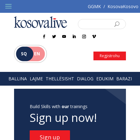
GGMK
/
KosovaKosovo
SQ
EN
Regjistrohu
BALLINA
LAJME
THELLËSISHT
DIALOG
EDUKIM
BARAZI
Build Skills with
our
trainings
Sign up now!
Sign up