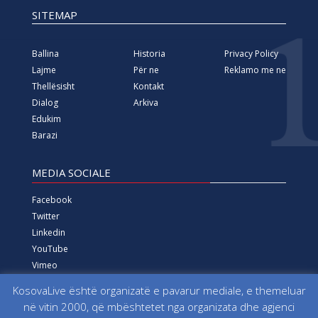
SITEMAP
Ballina
Historia
Privacy Policy
Lajme
Për ne
Reklamo me ne
Thellësisht
Kontakt
Dialog
Arkiva
Edukim
Barazi
MEDIA SOCIALE
Facebook
Twitter
Linkedin
YouTube
Vimeo
Instagram
KosovaLive është organizatë e pavarur mediale, e themeluar
në vitin 2000, që mbështetet nga organizata dhe agjenci