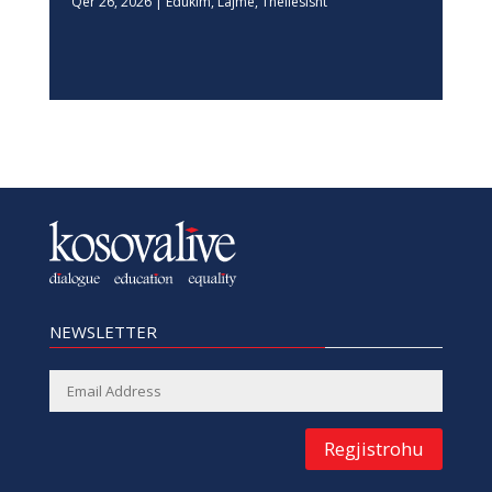
Qer 26, 2026
|
Edukim
,
Lajme
,
Thellesisht
NEWSLETTER
Regjistrohu