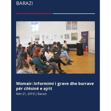
BARAZI
Womair: Informimi i grave dhe burrave
për cilësinë e ajrit
Nën 21, 2019
|
Barazi