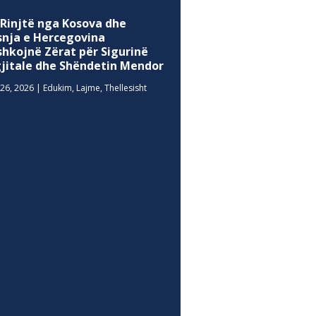
 Rinjtë nga Kosova dhe
snja e Hercegovina
shkojnë Zërat për Sigurinë
gjitale dhe Shëndetin Mendor
26, 2026
|
Edukim
,
Lajme
,
Thellesisht