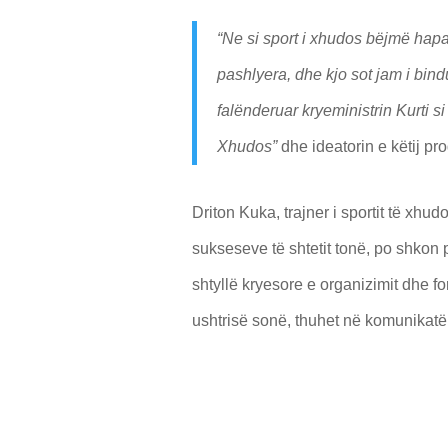
“Ne si sport i xhudos bëjmë hapa
pashlyera, dhe kjo sot jam i bin
falënderuar kryeministrin Kurti s
Xhudos”
dhe ideatorin e këtij pr
Driton Kuka, trajner i sportit të xhu
sukseseve të shtetit tonë, po shkon 
shtyllë kryesore e organizimit dhe fo
ushtrisë sonë, thuhet në komunikat