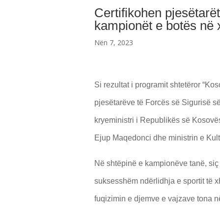
Certifikohen pjesëtarë
kampionët e botës në
Nën 7, 2023
Si rezultat i programit shtetëror “Kos
pjesëtarëve të Forcës së Sigurisë s
kryeministri i Republikës së Kosovë
Ejup Maqedonci dhe ministrin e Kultu
Në shtëpinë e kampionëve tanë, siç e
suksesshëm ndërlidhja e sportit të xh
fuqizimin e djemve e vajzave tona n