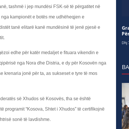
anë, tashmë i jep mundësi FSK-së të përgatitet në
ërt nga kampionët e botës me udhëheqjen e
Gr
udistët tanë elitarë kanë mundësinë të jenë pjesë e
Për
it.
Dhj 
rgëzoi edhe për katër medaljet e fituara vikendin e
hqipërisë nga Nora dhe Distria, e dy për Kosovën nga
BA
e krenaria jonë për ta, as sukseset e tyre të mos
ederatës së Xhudos së Kosovës, tha se është
të programit “Kosova, Shtet i Xhudos” të certifikojnë
ushtrisë sonë të lavdishme.