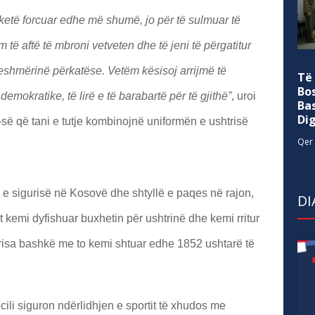
 ketë forcuar edhe më shumë, jo për të sulmuar të
 të aftë të mbroni vetveten dhe të jeni të përgatitur
eshmërinë përkatëse. Vetëm kësisoj arrijmë të
Të
Bo
emokratike, të lirë e të barabartë për të gjithë”
, uroi
Ba
Di
K-së që tani e tutje kombinojnë uniformën e ushtrisë
Qer 
lë e sigurisë në Kosovë dhe shtyllë e paqes në rajon,
DI
it kemi dyfishuar buxhetin për ushtrinë dhe kemi rritur
risa bashkë me to kemi shtuar edhe 1852 ushtarë të
cili siguron ndërlidhjen e sportit të xhudos me