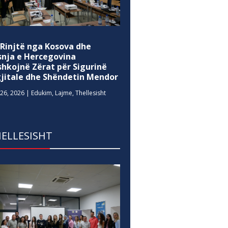
 Rinjtë nga Kosova dhe
snja e Hercegovina
shkojnë Zërat për Sigurinë
gjitale dhe Shëndetin Mendor
26, 2026
|
Edukim
,
Lajme
,
Thellesisht
ELLESISHT