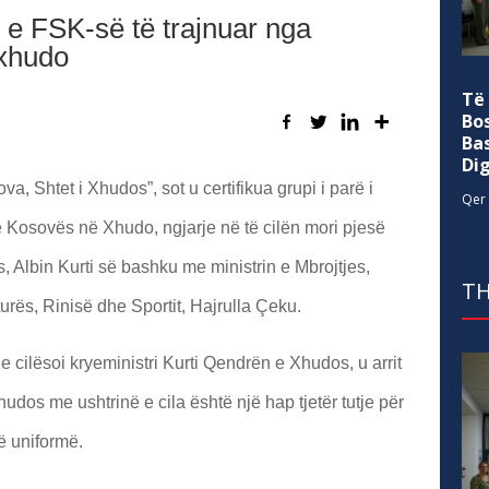
t e FSK-së të trajnuar nga
 xhudo
Të
Bo
Ba
Di
ova, Shtet i Xhudos”, sot u certifikua grupi i parë i
Qer 
ë Kosovës në Xhudo, ngjarje në të cilën mori pjesë
s, Albin
Kurti së bashku me ministrin e Mbrojtjes,
TH
rës, Rinisë dhe Sportit, Hajrulla Çeku.
 cilësoi kryeministri Kurti Qendrën e Xhudos, u arrit
udos me ushtrinë e cila është një hap tjetër tutje për
ë uniformë.