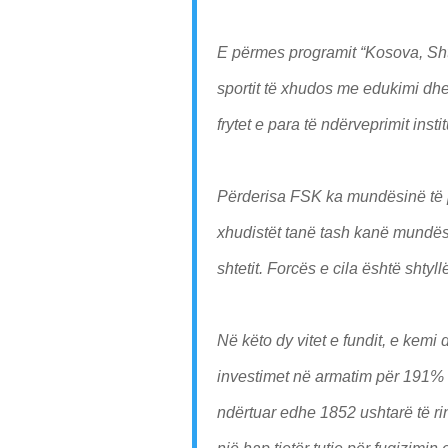
E përmes programit “Kosova, Sht
sportit të xhudos me edukimi dh
frytet e para të ndërveprimit inst
Përderisa FSK ka mundësinë të p
xhudistët tanë tash kanë mundësi
shtetit. Forcës e cila është shty
Në këto dy vitet e fundit, e kemi 
investimet në armatim për 191% a
ndërtuar edhe 1852 ushtarë të rin