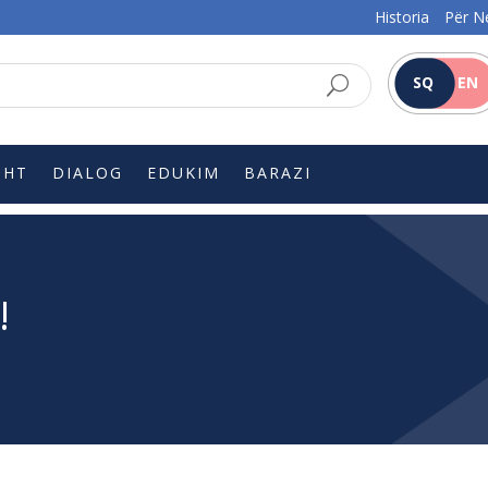
Historia
Për N
SQ
EN
SHT
DIALOG
EDUKIM
BARAZI
!