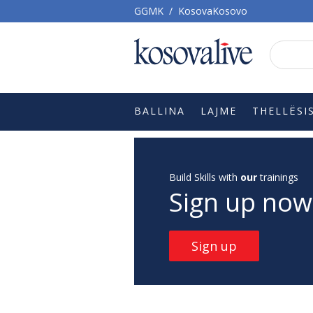
GGMK
/
KosovaKosovo
BALLINA
LAJME
THELLËSI
Build Skills with
our
trainings
Sign up now
Sign up