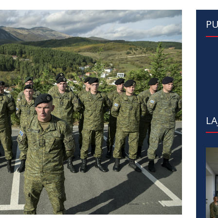
PU
LA