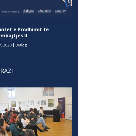
antet e Prodhimit të
mbajtjes II
7, 2020
|
Dialog
RAZI