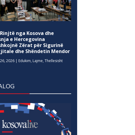
 Rinjtë nga Kosova dhe
snja e Hercegovina
shkojnë Zërat për Sigurinë
gjitale dhe Shëndetin Mendor
26, 2026
|
Edukim
,
Lajme
,
Thellesisht
ALOG