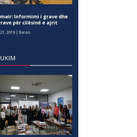
mair: Informimi i grave dhe
rave për cilësinë e ajrit
21, 2019
|
Barazi
DUKIM