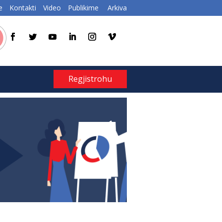
e
Kontakti
Video
Publikime
Arkiva
Regjistrohu