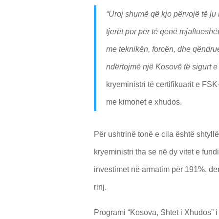
“Uroj shumë që kjo përvojë të ju
tjerët por për të qenë mjaftueshëm
me teknikën, forcën, dhe qëndru
ndërtojmë një Kosovë të sigurt e d
kryeministri të certifikuarit e FS
me kimonet e xhudos.
Për ushtrinë tonë e cila është shtyl
kryeministri tha se në dy vitet e fund
investimet në armatim për 191%, de
rinj.
Programi “Kosova, Shtet i Xhudos” i 