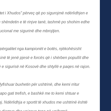
et i Xhudos” përveç që po sigurojmë ndërlidhjen e
e shëndetin e të rinjve tanë, tashmë po shohim edhe
itucional me sigurinë dhe mbrojtjen.
ërgatitet nga kampionët e botës, njëkohësisht
në të jenë pjesë e forcës që i shërben popullit dhe
llë e sigurisë në Kosovë dhe shtyllë e paqes në rajon.
dyfishuar buxhetin për ushtrinë, dhe kemi rritur
po gati trefish, e bashkë me to kemi shtuar e
j. Ndërlidhja e sportit të xhudos me ushtrinë është