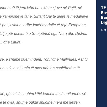
Të
madhe që të jem këtu bashkë me juve në Pejë, në
Bo
kampionëve tanë. Sirtarit tuaj të gjerë të medaljeve
Ba
Di
pas, i shtuat edhe katër medalje të reja Evropiane.
Qer 
dalje për ushtrinë e Shqipërisë nga Nora dhe Distria,
li dhe Laura.
uve, e shumë faleminderit, Tonit dhe Majlindës. Ashtu
edhe sukseset tuaja të mos ndalen asnjëherë e të
ë, që sot të shohim këtë kombinim të uniformës së
 të dyja, shumë bukur shkojnë njëra me tjetrën.