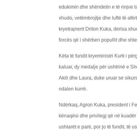
edukimin dhe shëndetin e të rinjve t
xhudo, vetëmbrojtje dhe luftë të af
kryetrajnerit Driton Kuka, derisa xh
forcës që i shërben popullit dhe shtet
Këta të fundit kryeministri Kurti i pë
kaluar, dy medalje për ushtrinë e S
Akili dhe Laura, duke uruar se sikurs
ndalen kurrë.
Ndërkaq, Agron Kuka, president i F
kënaqësi dhe privilegj që në kuadër 
ushtarët e parë, por jo të fundit, të 