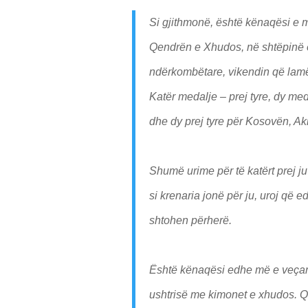
Si gjithmonë, është kënaqësi e 
Qendrën e Xhudos, në shtëpinë e 
ndërkombëtare, vikendin që lamë 
Katër medalje – prej tyre, dy me
dhe dy prej tyre për Kosovën, Aki
Shumë urime për të katërt prej j
si krenaria jonë për ju, uroj që 
shtohen përherë.
Është kënaqësi edhe më e veçant
ushtrisë me kimonet e xhudos. Që