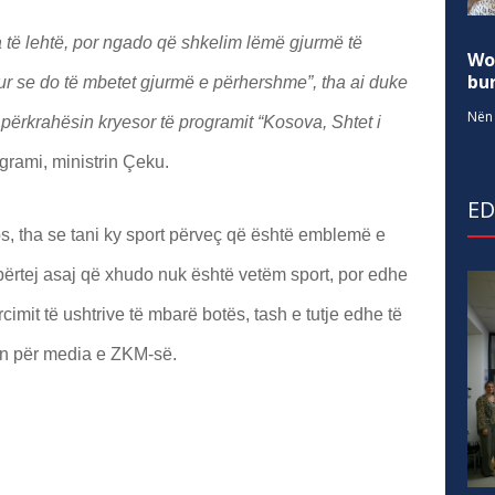
 të lehtë, por ngado që shkelim lëmë gjurmë të
Wo
bur
dur se do të mbetet gjurmë e përhershme”, tha ai duke
Nën 
i përkrahësin kryesor të programit “Kosova, Shtet i
ogrami, ministrin Çeku.
E
dos, tha se tani ky sport përveç që është emblemë e
përtej asaj që xhudo nuk është vetëm sport, por edhe
rcimit të ushtrive të mbarë botës, tash e tutje edhe të
ën për media e ZKM-së.