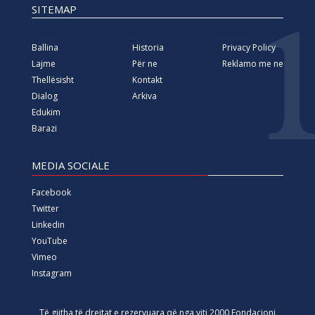
SITEMAP
Ballina
Historia
Privacy Policy
Lajme
Për ne
Reklamo me ne
Thellësisht
Kontakt
Dialog
Arkiva
Edukim
Barazi
MEDIA SOCIALE
Facebook
Twitter
Linkedin
YouTube
Vimeo
Instagram
Të gjitha të drejtat e rezervuara që nga viti 2000 Fondacioni