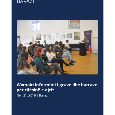
BARAZI
Womair: Informimi i grave dhe burrave
për cilësinë e ajrit
Nën 21, 2019
|
Barazi