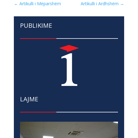
←
Artikulli i Mëparshëm
Artikulli i Ardhshëm
→
PUBLIKIME
LAJME