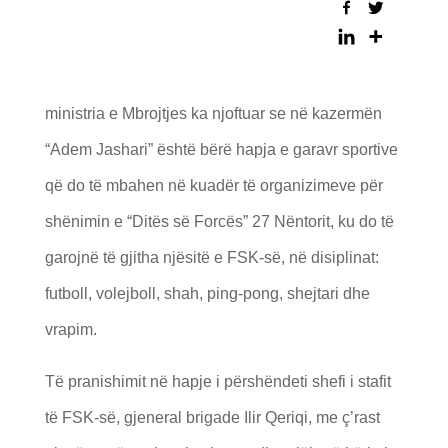
ministria e Mbrojtjes ka njoftuar se në kazermën
“Adem Jashari” është bërë hapja e garavr sportive
që do të mbahen në kuadër të organizimeve për
shënimin e “Ditës së Forcës” 27 Nëntorit, ku do të
garojnë të gjitha njësitë e FSK-së, në disiplinat:
futboll, volejboll, shah, ping-pong, shejtari dhe
vrapim.
Të pranishimit në hapje i përshëndeti shefi i stafit
të FSK-së, gjeneral brigade Ilir Qeriqi, me ç’rast