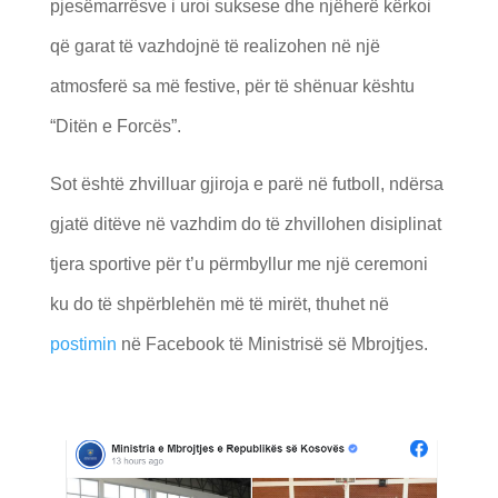
pjesëmarrësve i uroi suksese dhe njëherë kërkoi
që garat të vazhdojnë të realizohen në një
atmosferë sa më festive, për të shënuar kështu
“Ditën e Forcës”.
Sot është zhvilluar gjiroja e parë në futboll, ndërsa
gjatë ditëve në vazhdim do të zhvillohen disiplinat
tjera sportive për t’u përmbyllur me një ceremoni
ku do të shpërblehën më të mirët, thuhet në
postimin
në Facebook të Ministrisë së Mbrojtjes.