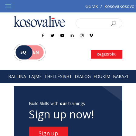
GGMK
/
KosovaKosovo
SQ
EN
Regjistrohu
BALLINA
LAJME
THELLËSISHT
DIALOG
EDUKIM
BARAZI
Build Skills with
our
trainings
Sign up now!
Sign up