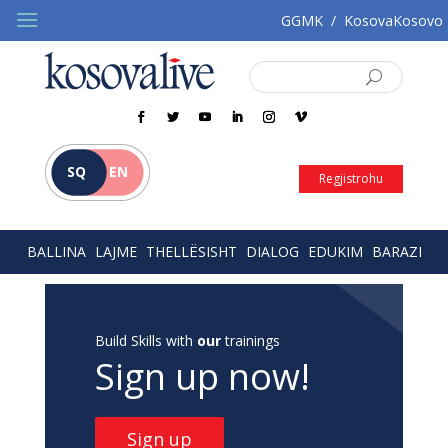
GGMK
/
KosovaKosovo
SQ
EN
Regjistrohu
BALLINA
LAJME
THELLËSISHT
DIALOG
EDUKIM
BARAZI
Build Skills with
our
trainings
Sign up now!
Sign up