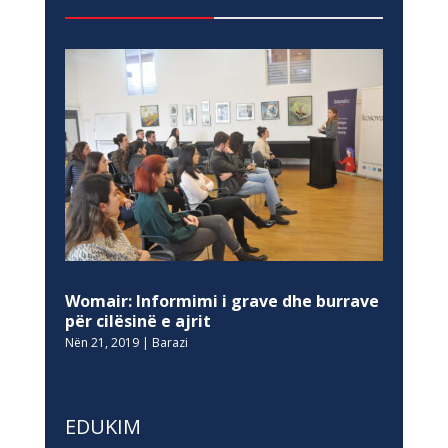
Womair: Informimi i grave dhe burrave
për cilësinë e ajrit
Nën 21, 2019
|
Barazi
EDUKIM