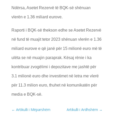
Ndërsa, Asetet Rezervë të BQK-së shënuan
vlerën e 1.36 miliard eurove.
Raporti i BQK-së thekson edhe se Asetet Rezervë
në fund të muajit tetor 2023 shënuan vlerën e 1.36
miliard eurove e që janë për 15 milionë euro më të
ulëta se në muajin paraprak. Kësaj rënie i ka
kontribuar zvogëlimi i depozitave me jashtë për
3.1 milionë euro dhe investimet në letra me vlerë
për 11.3 milion euro, thuhet në komunikatën për
media e BQK-së.
←
Artikulli i Mëparshëm
Artikulli i Ardhshëm
→