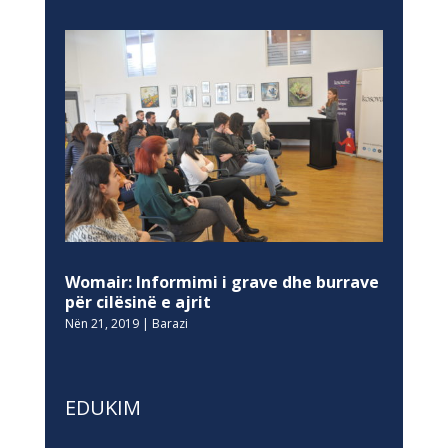
Womair: Informimi i grave dhe burrave
për cilësinë e ajrit
Nën 21, 2019
|
Barazi
EDUKIM