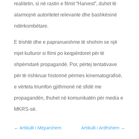
realitetin, si në rastin e filmit “Harvest”, duhet të
alarmojnë autoritetet relevante dhe bashkësinë
ndërkombëtare.
E trishtë dhe e papranueshme të shohim se një
mjet kulturor si filmi po keqpërdoret për të
shpërndarë propagandë. Por, përtej tentativave
për të rishkruar historinë përmes kinematografisë,
e vërteta triumfon gjithmonë në sfidë me
propagandën, thuhet në komunikatën për media e
MKRS-së.
←
Artikulli i Mëparshëm
Artikulli i Ardhshëm
→