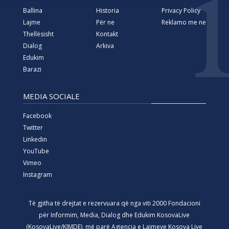
Ballina
Historia
Privacy Policy
Lajme
Për ne
Reklamo me ne
Thellësisht
Kontakt
Dialog
Arkiva
Edukim
Barazi
MEDIA SOCIALE
Facebook
Twitter
Linkedin
YouTube
Vimeo
Instagram
Të gjitha të drejtat e rezervuara që nga viti 2000 Fondacioni
për Informim, Media, Dialog dhe Edukim KosovaLive
(KosovaLive/KIMDE), më parë Agjencia e Lajmeve Kosova Live