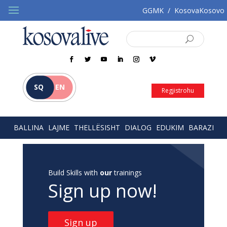
GGMK
/
KosovaKosovo
SQ
EN
Regjistrohu
BALLINA
LAJME
THELLËSISHT
DIALOG
EDUKIM
BARAZI
Build Skills with
our
trainings
Sign up now!
Sign up