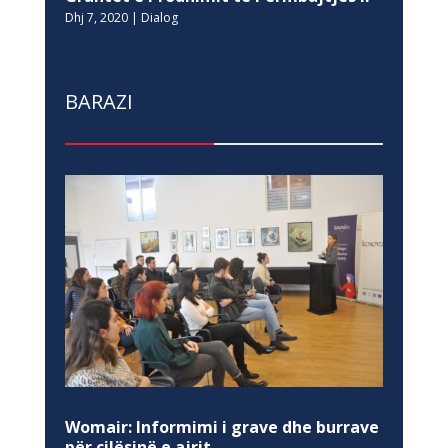
Dhj 7, 2020
|
Dialog
BARAZI
Womair: Informimi i grave dhe burrave
për cilësinë e ajrit