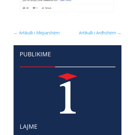
←
Artikulli i Mëparshëm
Artikulli i Ardhshëm
→
PUBLIKIME
LAJME