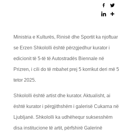
Ministria e Kulturës, Rinisë dhe Sportit ka njoftuar
se Erzen Shkololli është përzgjedhur kurator i
edicionit të 5-të të Autostradës Biennale në
Prizren, i cili do të mbahet prej 5 korrikut deri më 5
tetor 2025.
Shkololli është artist dhe kurator. Aktualisht, ai
është kurator i përgjithshëm i galerisë Cukarna në
Ljubljanë. Shkololli ka udhëhequr suksesshëm
disa institucione të artit, përfshirë Galerinë