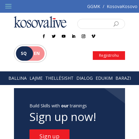
GGMK
/
KosovaKosovo
SQ
EN
Regjistrohu
BALLINA
LAJME
THELLËSISHT
DIALOG
EDUKIM
BARAZI
Build Skills with
our
trainings
Sign up now!
Sign up