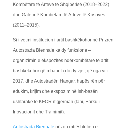
Kombëtare të Arteve të Shqipërisë (2018–2022)
dhe Galerinë Kombëtare të Arteve të Kosovës
(2011–2015).
Si i vetmi institucion i artit bashkëkohor në Prizren,
Autostrada Biennale ka dy funksione –
organizimin e ekspozitës ndërkombëtare të artit
bashkëkohor që mbahet çdo dy vjet, që nga viti
2017, dhe Autostradën Hangar, hapësirën për
edukim, krijim dhe ekspozim në ish-bazën
ushtarake të KFOR-it gjerman (tani, Parku i
Inovacionit dhe Trajnimit).
Autostrada Biennale
gëzon mbështetjen e