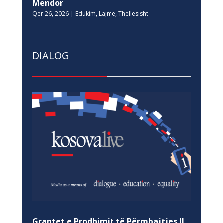
Mendor
Qer 26, 2026
|
Edukim
,
Lajme
,
Thellesisht
DIALOG
Grantet e Prodhimit të Përmbajtjes II