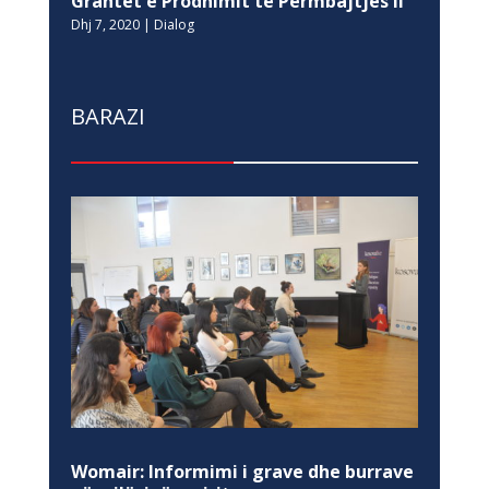
Grantet e Prodhimit të Përmbajtjes II
Dhj 7, 2020
|
Dialog
BARAZI
Womair: Informimi i grave dhe burrave