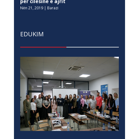
për cilësinë e ajrit
Nën 21, 2019
|
Barazi
EDUKIM