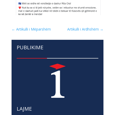
←
Artikulli i Mëparshëm
Artikulli i Ardhshëm
→
PUBLIKIME
LAJME