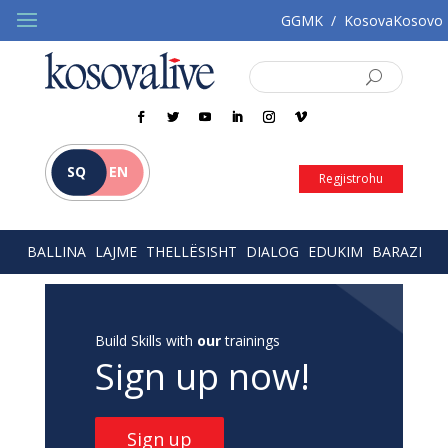
GGMK
/
KosovaKosovo
SQ
EN
Regjistrohu
BALLINA
LAJME
THELLËSISHT
DIALOG
EDUKIM
BARAZI
Build Skills with
our
trainings
Sign up now!
Sign up