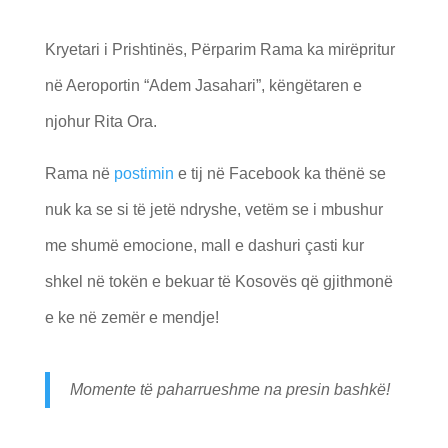
Kryetari i Prishtinës, Përparim Rama ka mirëpritur
në Aeroportin “Adem Jasahari”, këngëtaren e
njohur Rita Ora.
Rama në
postimin
e tij në Facebook ka thënë se
nuk ka se si të jetë ndryshe, vetëm se i mbushur
me shumë emocione, mall e dashuri çasti kur
shkel në tokën e bekuar të Kosovës që gjithmonë
e ke në zemër e mendje!
Momente të paharrueshme na presin bashkë!