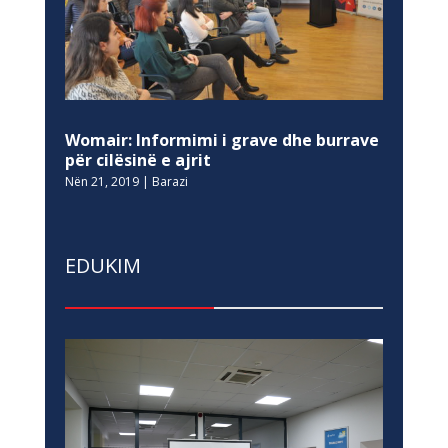
Womair: Informimi i grave dhe burrave
për cilësinë e ajrit
Nën 21, 2019
|
Barazi
EDUKIM