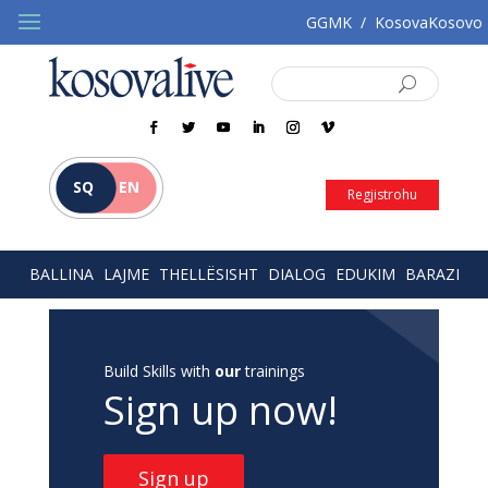
GGMK
/
KosovaKosovo
SQ
EN
Regjistrohu
BALLINA
LAJME
THELLËSISHT
DIALOG
EDUKIM
BARAZI
Build Skills with
our
trainings
Sign up now!
Sign up