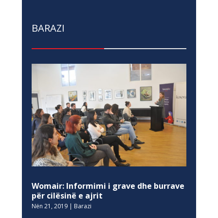
BARAZI
Womair: Informimi i grave dhe burrave
për cilësinë e ajrit
Nën 21, 2019
|
Barazi