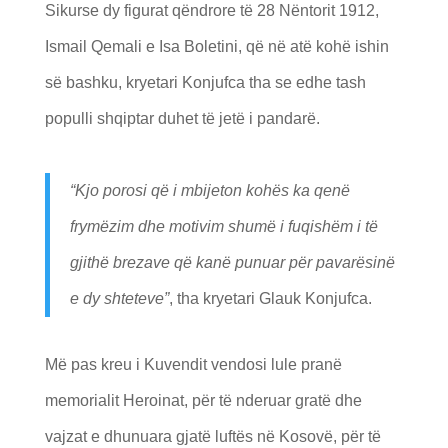
Sikurse dy figurat qëndrore të 28 Nëntorit 1912,
Ismail Qemali e Isa Boletini, që në atë kohë ishin
së bashku, kryetari Konjufca tha se edhe tash
populli shqiptar duhet të jetë i pandarë.
“Kjo porosi që i mbijeton kohës ka qenë
frymëzim dhe motivim shumë i fuqishëm i të
gjithë brezave që kanë punuar për pavarësinë
e dy shteteve”
, tha kryetari Glauk Konjufca.
Më pas kreu i Kuvendit vendosi lule pranë
memorialit Heroinat, për të nderuar gratë dhe
vajzat e dhunuara gjatë luftës në Kosovë, për të