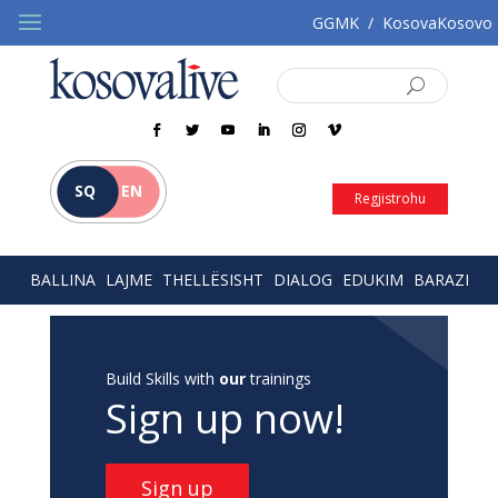
GGMK
/
KosovaKosovo
SQ
EN
Regjistrohu
BALLINA
LAJME
THELLËSISHT
DIALOG
EDUKIM
BARAZI
Build Skills with
our
trainings
Sign up now!
Sign up