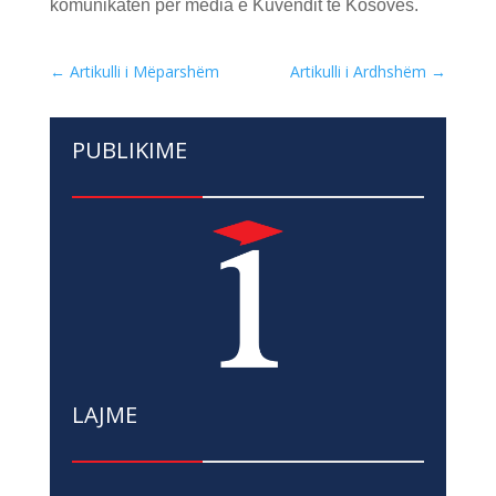
komunikatën për media e Kuvendit të Kosovës.
←
Artikulli i Mëparshëm
Artikulli i Ardhshëm
→
PUBLIKIME
LAJME