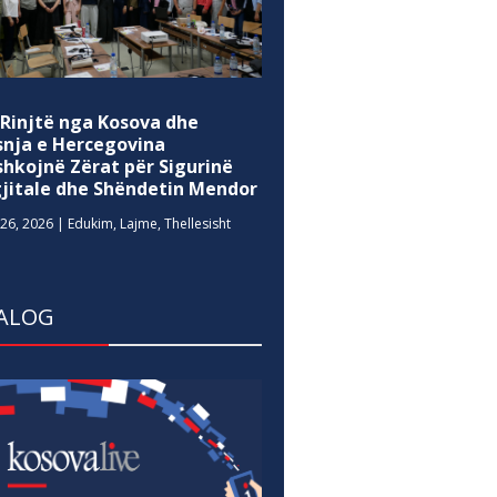
 Rinjtë nga Kosova dhe
snja e Hercegovina
shkojnë Zërat për Sigurinë
gjitale dhe Shëndetin Mendor
26, 2026
|
Edukim
,
Lajme
,
Thellesisht
ALOG