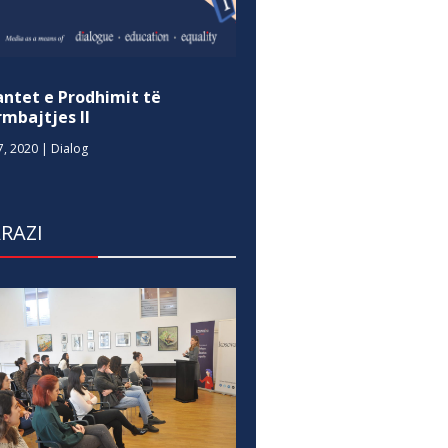
antet e Prodhimit të
mbajtjes II
7, 2020
|
Dialog
RAZI