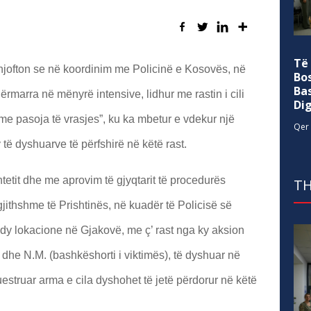
Të
njofton se në koordinim me Policinë e Kosovës, në
Bo
Ba
marra në mënyrë intensive, lidhur me rastin i cili
Di
je me pasoja të vrasjes”, ku ka mbetur e vdekur një
Qer 
 të dyshuarve të përfshirë në këtë rast.
tetit dhe me aprovim të gjyqtarit të procedurës
TH
gjithshme të Prishtinës, në kuadër të Policisë së
 dy lokacione në Gjakovë, me ç’ rast nga ky aksion
) dhe N.M. (bashkëshorti i viktimës), të dyshuar në
uestruar arma e cila dyshohet të jetë përdorur në këtë