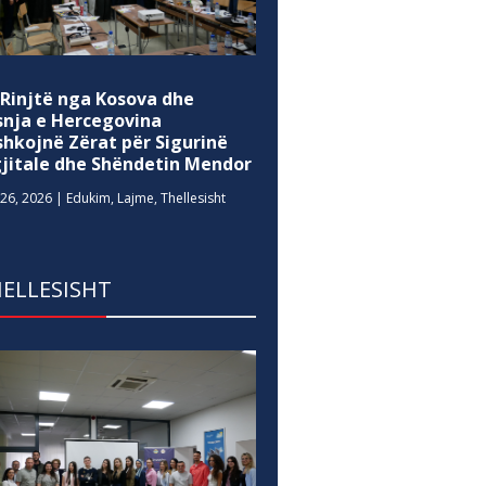
 Rinjtë nga Kosova dhe
snja e Hercegovina
shkojnë Zërat për Sigurinë
gjitale dhe Shëndetin Mendor
26, 2026
|
Edukim
,
Lajme
,
Thellesisht
ELLESISHT