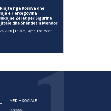
 Rinjtë nga Kosova dhe
snja e Hercegovina
shkojnë Zërat për Sigurinë
gjitale dhe Shëndetin Mendor
26, 2026
|
Edukim
,
Lajme
,
Thellesisht
MEDIA SOCIALE
Facebook