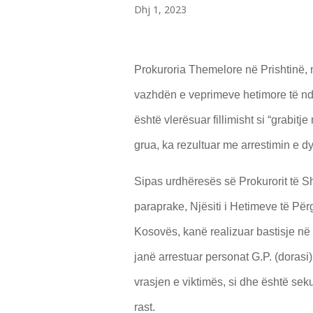
Dhj 1, 2023
Prokuroria Themelore në Prishtinë, 
vazhdën e veprimeve hetimore të ndër
është vlerësuar fillimisht si “grabit
grua, ka rezultuar me arrestimin e dy
Sipas urdhëresës së Prokurorit të Sh
paraprake, Njësiti i Hetimeve të Për
Kosovës, kanë realizuar bastisje në
janë arrestuar personat G.P. (dorasi
vrasjen e viktimës, si dhe është sek
rast.