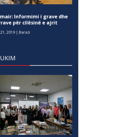
mair: Informimi i grave dhe
rave për cilësinë e ajrit
21, 2019
|
Barazi
DUKIM