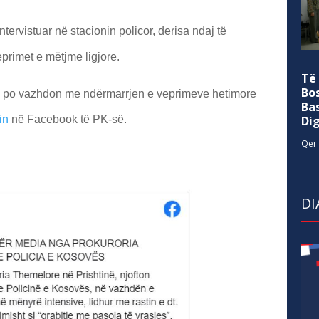
ntervistuar në stacionin policor, derisa ndaj të
eprimet e mëtjme ligjore.
Të
Bo
ë po vazhdon me ndërmarrjen e veprimeve hetimore
Ba
in
në Facebook të PK-së.
Di
Qer 
DI