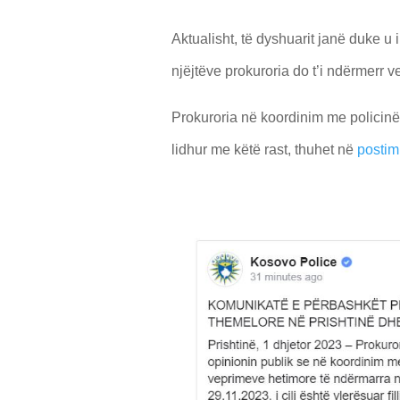
Aktualisht, të dyshuarit janë duke u i
njëjtëve prokuroria do t’i ndërmerr v
Prokuroria në koordinim me policin
lidhur me këtë rast, thuhet në
postim