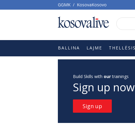
GGMK
/
KosovaKosovo
BALLINA
LAJME
THELLËSI
Build Skills with
our
trainings
Sign up now
Sign up