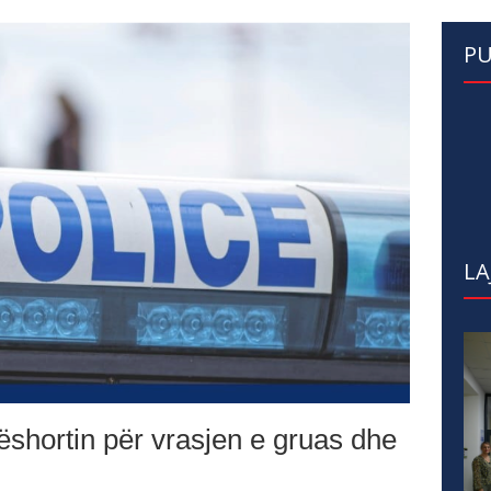
PU
LA
ëshortin për vrasjen e gruas dhe