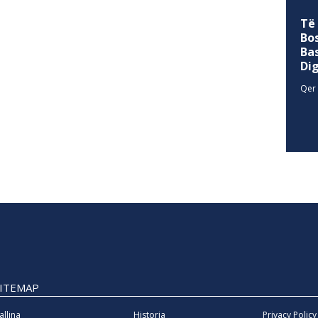
Të
Bo
Ba
Di
Qer 
SITEMAP
allina
Historia
Privacy Policy