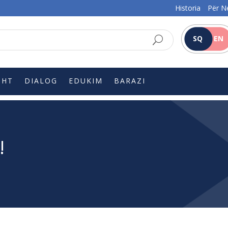
Historia
Për N
SQ
EN
SHT
DIALOG
EDUKIM
BARAZI
!