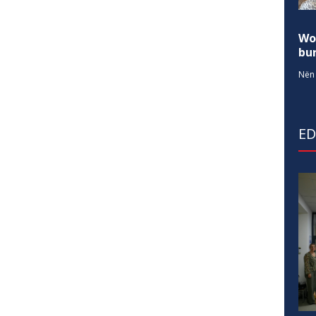
Wo
bur
Nën 
E