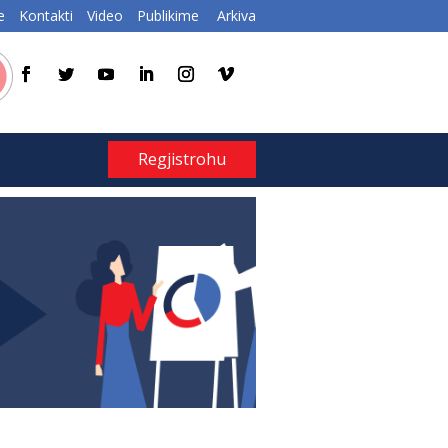
e
Kontakti
Video
Publikime
Arkiva
Regjistrohu