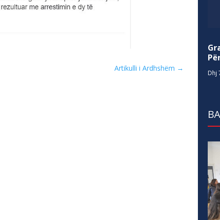
Gr
Për
Artikulli i Ardhshëm
→
Dhj 
BA