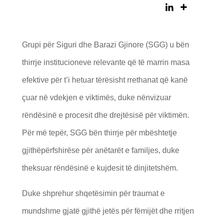
Grupi për Siguri dhe Barazi Gjinore (SGG) u bën
thirrje institucioneve relevante që të marrin masa
efektive për t’i hetuar tërësisht rrethanat që kanë
çuar në vdekjen e viktimës, duke nënvizuar
rëndësinë e procesit dhe drejtësisë për viktimën.
Për më tepër, SGG bën thirrje për mbështetje
gjithëpërfshirëse për anëtarët e familjes, duke
theksuar rëndësinë e kujdesit të dinjitetshëm.
Duke shprehur shqetësimin për traumat e
mundshme gjatë gjithë jetës për fëmijët dhe rritjen