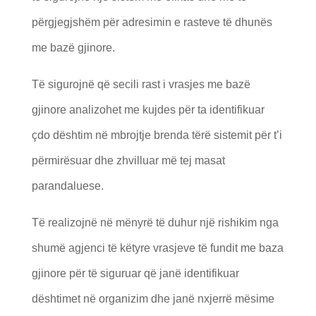
përgjegjshëm për adresimin e rasteve të dhunës
me bazë gjinore.
Të sigurojnë që secili rast i vrasjes me bazë
gjinore analizohet me kujdes për ta identifikuar
çdo dështim në mbrojtje brenda tërë sistemit për t’i
përmirësuar dhe zhvilluar më tej masat
parandaluese.
Të realizojnë në mënyrë të duhur një rishikim nga
shumë agjenci të këtyre vrasjeve të fundit me baza
gjinore për të siguruar që janë identifikuar
dështimet në organizim dhe janë nxjerrë mësime