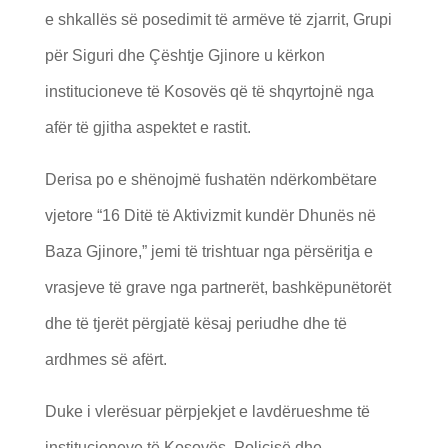
e shkallës së posedimit të armëve të zjarrit, Grupi
për Siguri dhe Çështje Gjinore u kërkon
institucioneve të Kosovës që të shqyrtojnë nga
afër të gjitha aspektet e rastit.
Derisa po e shënojmë fushatën ndërkombëtare
vjetore “16 Ditë të Aktivizmit kundër Dhunës në
Baza Gjinore,” jemi të trishtuar nga përsëritja e
vrasjeve të grave nga partnerët, bashkëpunëtorët
dhe të tjerët përgjatë kësaj periudhe dhe të
ardhmes së afërt.
Duke i vlerësuar përpjekjet e lavdërueshme të
institucioneve të Kosovës, Policisë dhe