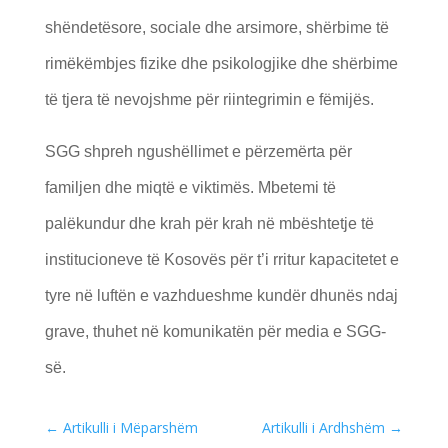
shëndetësore, sociale dhe arsimore, shërbime të
rimëkëmbjes fizike dhe psikologjike dhe shërbime
të tjera të nevojshme për riintegrimin e fëmijës.
SGG shpreh ngushëllimet e përzemërta për
familjen dhe miqtë e viktimës. Mbetemi të
palëkundur dhe krah për krah në mbështetje të
institucioneve të Kosovës për t’i rritur kapacitetet e
tyre në luftën e vazhdueshme kundër dhunës ndaj
grave, thuhet në komunikatën për media e SGG-
së.
←
Artikulli i Mëparshëm
Artikulli i Ardhshëm
→