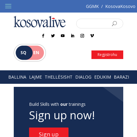
GGMK
/
KosovaKosovo
SQ
EN
Regjistrohu
BALLINA
LAJME
THELLËSISHT
DIALOG
EDUKIM
BARAZI
Build Skills with
our
trainings
Sign up now!
Sign up