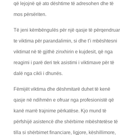
që lejojnë që ato dështime të adresohen dhe të
mos përsëriten.
Të jeni këmbëngulës për një qasje të përqendruar
te viktima për parandalimin, si dhe t’i mbështesni
viktimat në të gjithë zinxhirin e kujdesit, që nga
reagimi i parë deri tek asistimi i viktimave për të
dalë nga cikli i dhunës.
Fëmijët viktima dhe dëshmitarë duhet të kenë
qasje në ndihmën e ofruar nga profesionistë që
kanë marrë trajnime përkatëse. Kjo mund të
përfshijë asistencë dhe shërbime mbështetëse të
tilla si shërbimet financiare, ligjore, këshillimore,