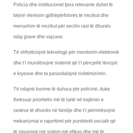
Policia dhe institucionet tjera relevante duhet të
bëjnë vlerësim gjithëpërfshirës të rrezikut dhe
menaxhim të rrezikut për secilin rast të dhunës
ndaj grave dhe vajzave.
Të shfrytëzojnë teknologji për monitorim elektronik
dhe t’i mundësojnë sistemit që t’i përcjellë lëvizjet
e kryesve dhe ta parandalojnë riviktimizimin.
Të ndajnë burime të duhura për policinë, duke
theksuar prioritetin më të lartë në trajtimin e
rasteve të dhunës në familje dhe t’i përmirësojnë
mekanizmat e raportimit për punëtorët socialë që
të sigurojnë një sistem më efikas dhe më të