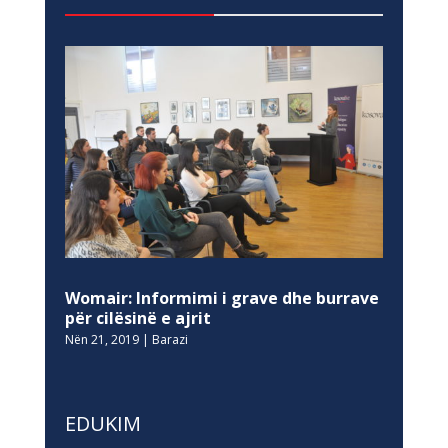
Womair: Informimi i grave dhe burrave
për cilësinë e ajrit
Nën 21, 2019
|
Barazi
EDUKIM