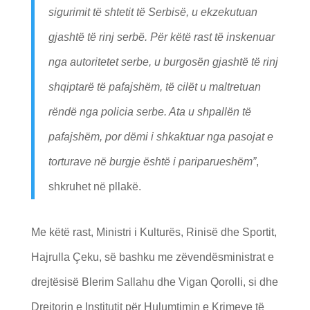
sigurimit të shtetit të Serbisë, u ekzekutuan
gjashtë të rinj serbë. Për këtë rast të inskenuar
nga autoritetet serbe, u burgosën gjashtë të rinj
shqiptarë të pafajshëm, të cilët u maltretuan
rëndë nga policia serbe. Ata u shpallën të
pafajshëm, por dëmi i shkaktuar nga pasojat e
torturave në burgje është i pariparueshëm”
,
shkruhet në pllakë.
Me këtë rast, Ministri i Kulturës, Rinisë dhe Sportit,
Hajrulla Çeku, së bashku me zëvendësministrat e
drejtësisë Blerim Sallahu dhe Vigan Qorolli, si dhe
Drejtorin e Institutit për Hulumtimin e Krimeve të