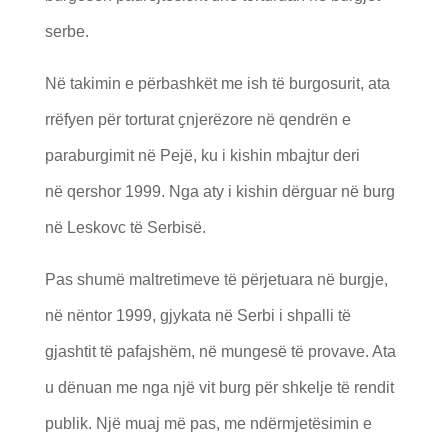
serbe.
Në takimin e përbashkët me ish të burgosurit, ata
rrëfyen për torturat
ҫ
njer
ë
zore n
ë
qendr
ë
n e
paraburgimit n
ë
Pej
ë
, ku i kishin mbajtur deri
n
ë
qershor 1999. Nga aty i kishin d
ë
rguar n
ë
burg
n
ë
Leskovc t
ë
Serbis
ë
.
Pas shumë maltretimeve të përjetuara në burgje,
në nëntor 1999, gjykata në Serbi i shpalli të
gjashtit të pafajshëm, në mungesë të provave. Ata
u dënuan me nga një vit burg për shkelje të rendit
publik. Një muaj më pas, me ndërmjetësimin e