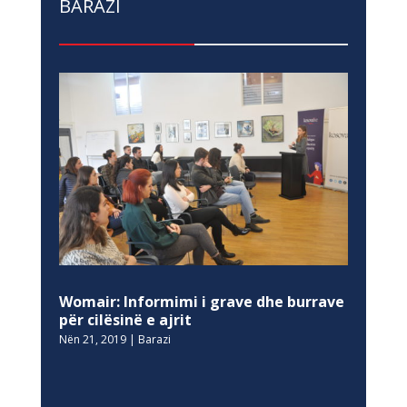
BARAZI
Womair: Informimi i grave dhe burrave
për cilësinë e ajrit
Nën 21, 2019
|
Barazi