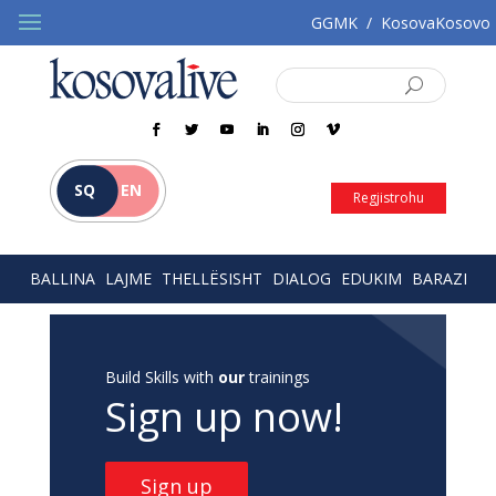
GGMK
/
KosovaKosovo
SQ
EN
Regjistrohu
BALLINA
LAJME
THELLËSISHT
DIALOG
EDUKIM
BARAZI
Build Skills with
our
trainings
Sign up now!
Sign up