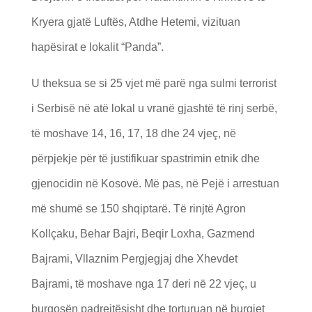
Kryera gjatë Luftës, Atdhe Hetemi, vizituan
hapësirat e lokalit “Panda”.
U theksua se si 25 vjet më parë nga sulmi terrorist
i Serbisë në atë lokal u vranë gjashtë të rinj serbë,
të moshave 14, 16, 17, 18 dhe 24 vjeç, në
përpjekje për të justifikuar spastrimin etnik dhe
gjenocidin në Kosovë. Më pas, në Pejë i arrestuan
më shumë se 150 shqiptarë. Të rinjtë Agron
Kollçaku, Behar Bajri, Beqir Loxha, Gazmend
Bajrami, Vllaznim Pergjegjaj dhe Xhevdet
Bajrami, të moshave nga 17 deri në 22 vjeç, u
burgosën padrejtësisht dhe torturuan në burgjet