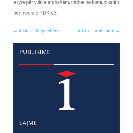
e tyre për vitin e ardhshëm, thuhet në komunikatën
për media e PDK-së.
←
Artikulli i Mëparshëm
Artikulli i Ardhshëm
→
PUBLIKIME
LAJME