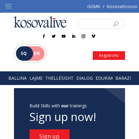
GGMK
/
KosovaKosovo
SQ
EN
Regjistrohu
BALLINA
LAJME
THELLËSISHT
DIALOG
EDUKIM
BARAZI
Build Skills with
our
trainings
Sign up now!
Sign up