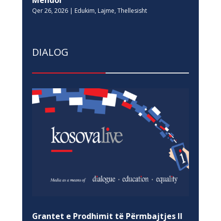
Qer 26, 2026
|
Edukim
,
Lajme
,
Thellesisht
DIALOG
Grantet e Prodhimit të Përmbajtjes II