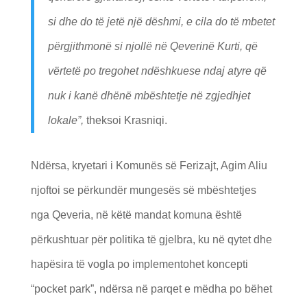
si dhe do të jetë një dëshmi, e cila do të mbetet
përgjithmonë si njollë në Qeverinë Kurti, që
vërtetë po tregohet ndëshkuese ndaj atyre që
nuk i kanë dhënë mbështetje në zgjedhjet
lokale”,
theksoi Krasniqi.
Ndërsa, kryetari i Komunës së Ferizajt, Agim Aliu
njoftoi se përkundër mungesës së mbështetjes
nga Qeveria, në këtë mandat komuna është
përkushtuar për politika të gjelbra, ku në qytet dhe
hapësira të vogla po implementohet koncepti
“pocket park”, ndërsa në parqet e mëdha po bëhet