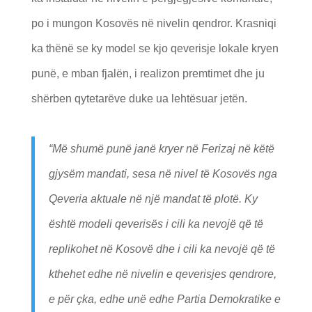
po i mungon Kosovës në nivelin qendror. Krasniqi
ka thënë se ky model se kjo qeverisje lokale kryen
punë, e mban fjalën, i realizon premtimet dhe ju
shërben qytetarëve duke ua lehtësuar jetën.
“Më shumë punë janë kryer në Ferizaj në këtë
gjysëm mandati, sesa në nivel të Kosovës nga
Qeveria aktuale në një mandat të plotë. Ky
është modeli qeverisës i cili ka nevojë që të
replikohet në Kosovë dhe i cili ka nevojë që të
kthehet edhe në nivelin e qeverisjes qendrore,
e për çka, edhe unë edhe Partia Demokratike e