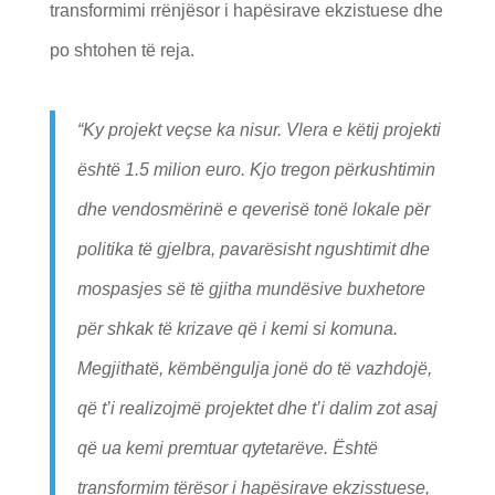
transformimi rrënjësor i hapësirave ekzistuese dhe
po shtohen të reja.
“Ky projekt veçse ka nisur. Vlera e këtij projekti
është 1.5 milion euro. Kjo tregon përkushtimin
dhe vendosmërinë e qeverisë tonë lokale për
politika të gjelbra, pavarësisht ngushtimit dhe
mospasjes së të gjitha mundësive buxhetore
për shkak të krizave që i kemi si komuna.
Megjithatë, këmbëngulja jonë do të vazhdojë,
që t’i realizojmë projektet dhe t’i dalim zot asaj
që ua kemi premtuar qytetarëve. Është
transformim tërësor i hapësirave ekzisstuese,