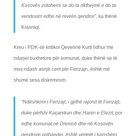
Kosovës zotohemi se do ta rikthejmë e do ta
vendosim edhe në nivelin qendror”,
ka thënë
Krasniqi.
Kreu i PDK-së kritikoi Qeverinë Kurti lidhur me
ndarjet buxhetore për komunat, duke thënë se të
mos ndash asnjë cent për Ferizajn, është më
shumë sesa diskriminim.
“Ndëshkimi i Ferizajt, i gjithë rajonit të Ferizajt,
duke përfshi Kaçanikun dhe Hanin e Elezit, por
edhe komunat në Drenicë dhe në Kosovën
qendrore gjithandej, është vërtetë i turpshëm,