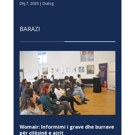
Dhj 7, 2020
|
Dialog
BARAZI
Womair: Informimi i grave dhe burrave
për cilësinë e ajrit