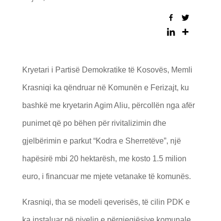
Kryetari i Partisë Demokratike të Kosovës, Memli
Krasniqi ka qëndruar në Komunën e Ferizajt, ku
bashkë me kryetarin Agim Aliu, përcollën nga afër
punimet që po bëhen për rivitalizimin dhe
gjelbërimin e parkut “Kodra e Sherretëve”, një
hapësirë mbi 20 hektarësh, me kosto 1.5 milion
euro, i financuar me mjete vetanake të komunës.
Krasniqi, tha se modeli qeverisës, të cilin PDK e
ka instaluar në nivelin e përgjegjësive komunale,