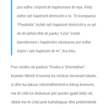
por edhe i krijimit të hapësirave të reja. Këtu
edhe një hapësirë tërësisht e re. Te kompania
“Pastërtia” është një hapësirë tërësisht e re që
do të bëhet dhe të parku “Liria” është
transformim i hapësirës ekzituese por edhe
krijim i një hapësire të re”
, tha Aliu.
Pas vizitës në parkun “Kodra e Sherretëve”,
kryetari Memli Krasniqi ka vizituar bizneset lokale,
si dhe ka takuar mësimdhënësit e kësaj komune,
me të cilët ka diskutuar për punën gjatë këtij viti,
sfidat me të cilat janë ballafaquar dhe pritshmëritë