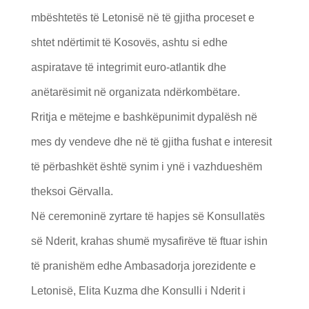
mbështetës të Letonisë në të gjitha proceset e
shtet ndërtimit të Kosovës, ashtu si edhe
aspiratave të integrimit euro-atlantik dhe
anëtarësimit në organizata ndërkombëtare.
Rritja e mëtejme e bashkëpunimit dypalësh në
mes dy vendeve dhe në të gjitha fushat e interesit
të përbashkët është synim i ynë i vazhdueshëm
theksoi Gërvalla.
Në ceremoninë zyrtare të hapjes së Konsullatës
së Nderit, krahas shumë mysafirëve të ftuar ishin
të pranishëm edhe Ambasadorja jorezidente e
Letonisë, Elita Kuzma dhe Konsulli i Nderit i