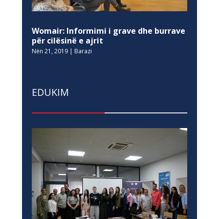
Womair: Informimi i grave dhe burrave
për cilësinë e ajrit
Nën 21, 2019
|
Barazi
EDUKIM