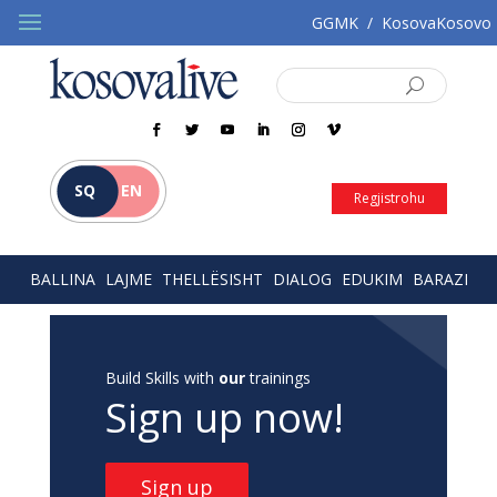
GGMK
/
KosovaKosovo
SQ
EN
Regjistrohu
BALLINA
LAJME
THELLËSISHT
DIALOG
EDUKIM
BARAZI
Build Skills with
our
trainings
Sign up now!
Sign up