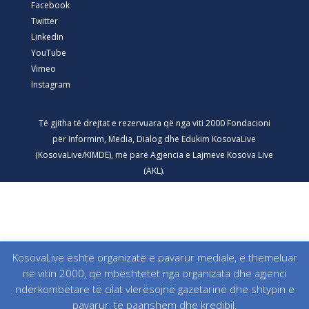
Facebook
Twitter
Linkedin
YouTube
Vimeo
Instagram
Të gjitha të drejtat e rezervuara që nga viti 2000 Fondacioni
për Informim, Media, Dialog dhe Edukim KosovaLive
(KosovaLive/KIMDE), më parë Agjencia e Lajmeve Kosova Live
(AKL).
KosovaLive është organizatë e pavarur mediale, e themeluar
në vitin 2000, që mbështetet nga organizata dhe agjenci
ndërkombëtare të cilat vlerësojnë gazetarinë dhe shtypin e
pavarur, të paanshëm dhe kredibil.