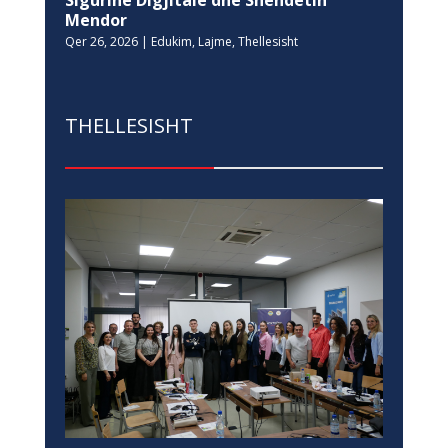
Sigurinë Digjitale dhe Shëndetin
Mendor
Qer 26, 2026
|
Edukim
,
Lajme
,
Thellesisht
THELLESISHT