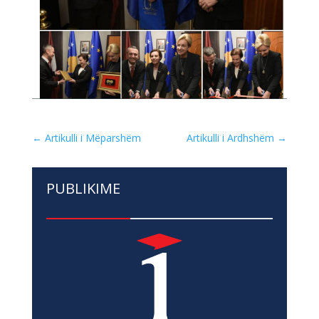
←
Artikulli i Mëparshëm
Artikulli i Ardhshëm
→
PUBLIKIME