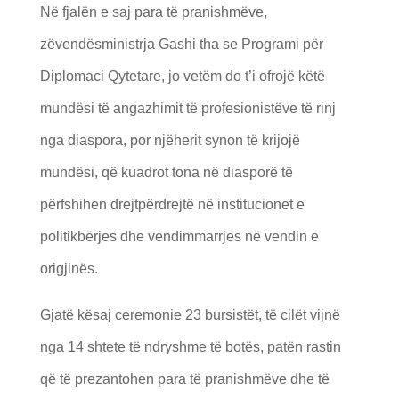
Në fjalën e saj para të pranishmëve,
zëvendësministrja Gashi tha se Programi për
Diplomaci Qytetare, jo vetëm do t’i ofrojë këtë
mundësi të angazhimit të profesionistëve të rinj
nga diaspora, por njëherit synon të krijojë
mundësi, që kuadrot tona në diasporë të
përfshihen drejtpërdrejtë në institucionet e
politikbërjes dhe vendimmarrjes në vendin e
origjinës.
Gjatë kësaj ceremonie 23 bursistët, të cilët vijnë
nga 14 shtete të ndryshme të botës, patën rastin
që të prezantohen para të pranishmëve dhe të