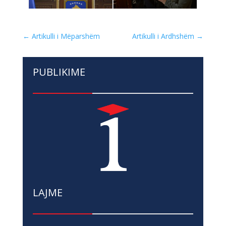
←
Artikulli i Mëparshëm
Artikulli i Ardhshëm
→
PUBLIKIME
LAJME