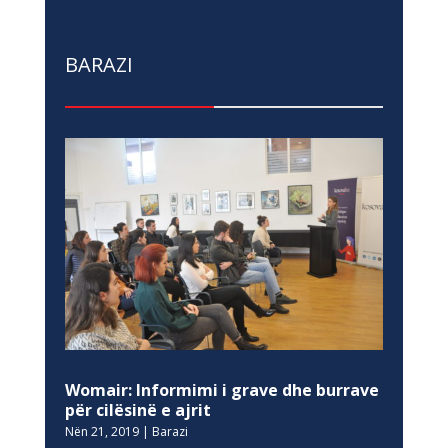
BARAZI
Womair: Informimi i grave dhe burrave
për cilësinë e ajrit
Nën 21, 2019
|
Barazi