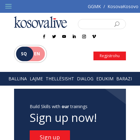
GGMK
/
KosovaKosovo
SQ
EN
Regjistrohu
BALLINA
LAJME
THELLËSISHT
DIALOG
EDUKIM
BARAZI
Build Skills with
our
trainings
Sign up now!
Sign up