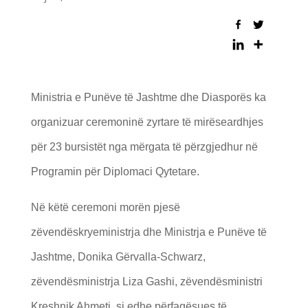
Ministria e Punëve të Jashtme dhe Diasporës ka
organizuar ceremoninë zyrtare të mirëseardhjes
për 23 bursistët nga mërgata të përzgjedhur në
Programin për Diplomaci Qytetare.
Në këtë ceremoni morën pjesë
zëvendëskryeministrja dhe Ministrja e Punëve të
Jashtme, Donika Gërvalla-Schwarz,
zëvendësministrja Liza Gashi, zëvendësministri
Kreshnik Ahmeti, si edhe përfaqësues të