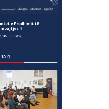
antet e Prodhimit të
mbajtjes II
7, 2020
|
Dialog
RAZI