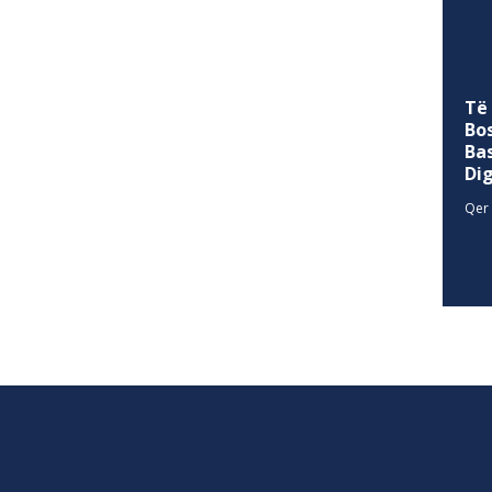
Të
Bo
Ba
Di
Qer 
SITEMAP
allina
Historia
Privacy Policy