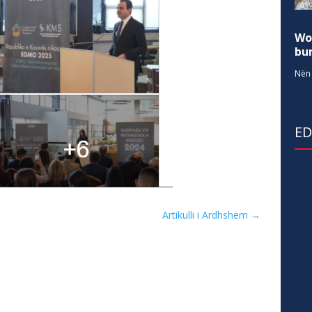
Wo
bur
Nën 
E
Artikulli i Ardhshëm
→