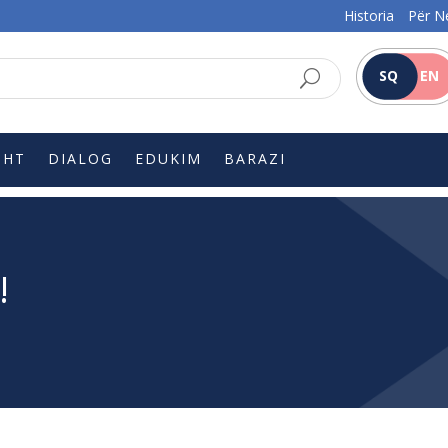
Historia
Për N
SQ
EN
SHT
DIALOG
EDUKIM
BARAZI
!