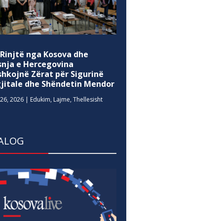
 Rinjtë nga Kosova dhe
snja e Hercegovina
shkojnë Zërat për Sigurinë
gjitale dhe Shëndetin Mendor
26, 2026
|
Edukim
,
Lajme
,
Thellesisht
ALOG