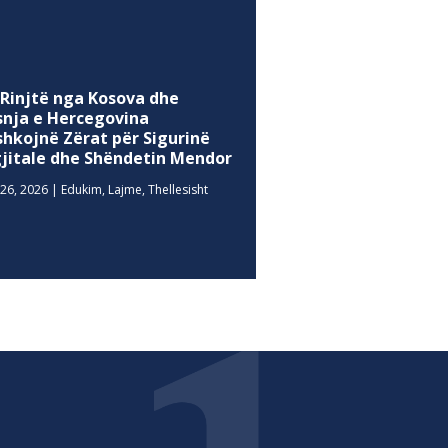
 Rinjtë nga Kosova dhe
snja e Hercegovina
shkojnë Zërat për Sigurinë
gjitale dhe Shëndetin Mendor
26, 2026
|
Edukim
,
Lajme
,
Thellesisht
MEDIA SOCIALE
Facebook