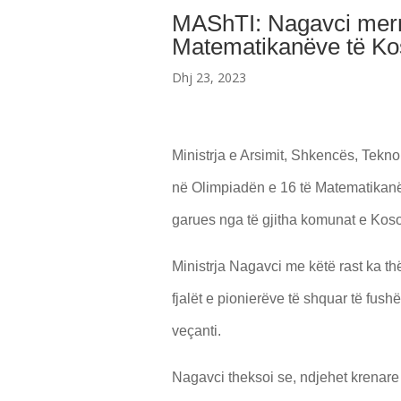
MAShTI: Nagavci merr 
Matematikanëve të K
Dhj 23, 2023
Ministrja e Arsimit, Shkencës, Tekno
në Olimpiadën e 16 të Matematikanë
garues nga të gjitha komunat e Kos
Ministrja Nagavci me këtë rast ka th
fjalët e pionierëve të shquar të fus
veçanti.
Nagavci theksoi se, ndjehet krenare 