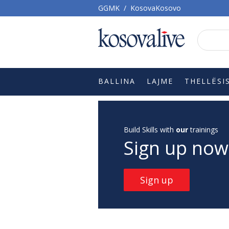
GGMK
/
KosovaKosovo
BALLINA
LAJME
THELLËSI
Build Skills with
our
trainings
Sign up now
Sign up