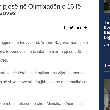
pjesë në Olimpiadën e 16 të
osovës
Të
Bo
Ba
Di
logjisë dhe Inovacionit, Arbërie Nagavci mori pjesë
Qer 
ve të Kosovës, në të cilën po marrin pjesë 500
ovës.
TH
ënë se, në këtë ditë të spikatur na vijnë në mendje
hës së shkencave në përgjithësi, dhe matematikës në
që mbështetja që po ofron Ministria e Arsimit për