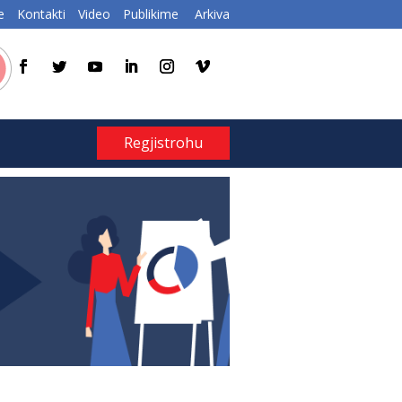
e
Kontakti
Video
Publikime
Arkiva
Regjistrohu