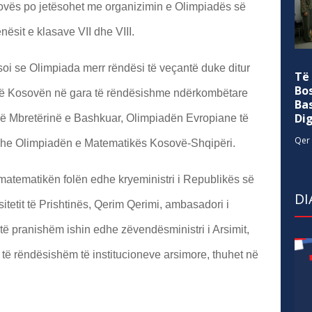
vës po jetësohet me organizimin e Olimpiadës së
nësit e klasave VII dhe VIII.
ksoi se Olimpiada merr rëndësi të veçantë duke ditur
Të
Bo
ojnë Kosovën në gara të rëndësishme ndërkombëtare
Ba
Di
në Mbretërinë e Bashkuar, Olimpiadën Evropiane të
Qer 
dhe Olimpiadën e Matematikës Kosovë-Shqipëri.
matematikën folën edhe kryeministri i Republikës së
DI
sitetit të Prishtinës, Qerim Qerimi, ambasadori i
ë pranishëm ishin edhe zëvendësministri i Arsimit,
 të rëndësishëm të institucioneve arsimore, thuhet në