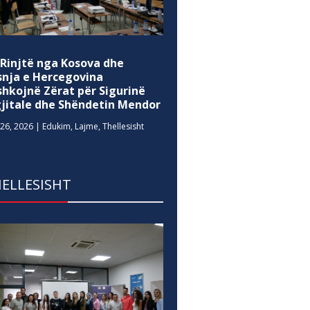
 Rinjtë nga Kosova dhe
snja e Hercegovina
shkojnë Zërat për Sigurinë
gjitale dhe Shëndetin Mendor
26, 2026
|
Edukim
,
Lajme
,
Thellesisht
ELLESISHT