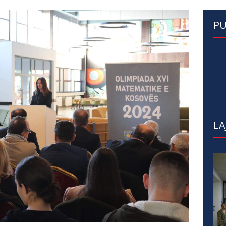
PU
LA