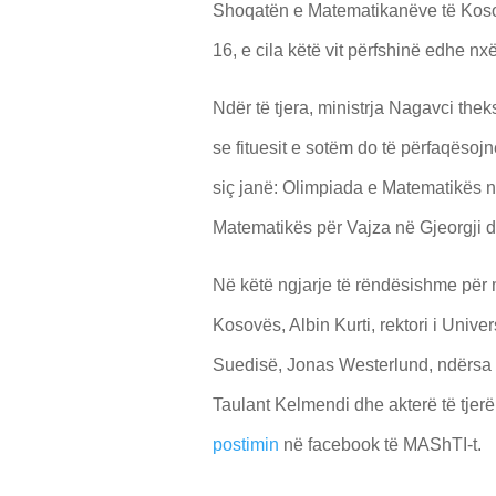
Shoqatën e Matematikanëve të Koso
16, e cila këtë vit përfshinë edhe nxë
Ndër të tjera, ministrja Nagavci the
se fituesit e sotëm do të përfaqës
siç janë: Olimpiada e Matematikës 
Matematikës për Vajza në Gjeorgji 
Në këtë ngjarje të rëndësishme për 
Kosovës, Albin Kurti, rektori i Univer
Suedisë, Jonas Westerlund, ndërsa t
Taulant Kelmendi dhe akterë të tjerë
postimin
në facebook të MAShTI-t.