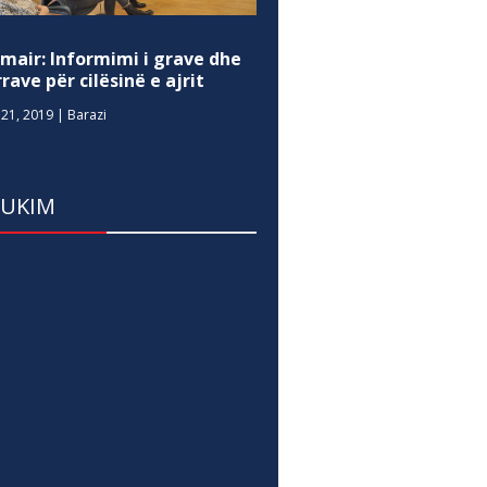
mair: Informimi i grave dhe
rave për cilësinë e ajrit
21, 2019
|
Barazi
DUKIM