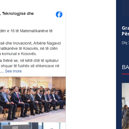
Gr
Për
Dhj 
BA