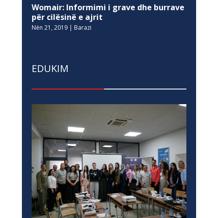
Womair: Informimi i grave dhe burrave
për cilësinë e ajrit
Nën 21, 2019
|
Barazi
EDUKIM