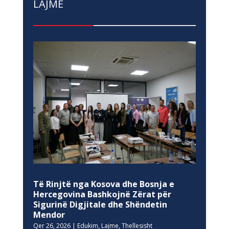
LAJME
Të Rinjtë nga Kosova dhe Bosnja e
Hercegovina Bashkojnë Zërat për
Sigurinë Digjitale dhe Shëndetin
Mendor
Qer 26, 2026
|
Edukim
,
Lajme
,
Thellesisht