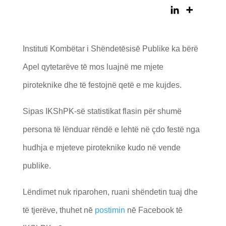
Instituti Kombëtar i Shëndetēsisē Publike ka bërë
Apel qytetarëve tē mos luajnë me mjete
piroteknike dhe të festojnë qetë e me kujdes.
Sipas IKShPK-së statistikat flasin për shumë
persona të lënduar rëndë e lehtë në çdo festë nga
hudhja e mjeteve piroteknike kudo në vende
publike.
Lëndimet nuk riparohen, ruani shëndetin tuaj dhe
të tjerëve, thuhet nē
postimin
nē Facebook tē