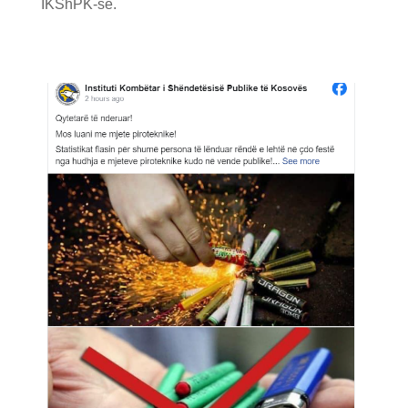
IKShPK-sē.