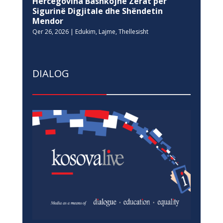
Hercegovina Bashkojnë Zërat për
Sigurinë Digjitale dhe Shëndetin
Mendor
Qer 26, 2026
|
Edukim
,
Lajme
,
Thellesisht
DIALOG