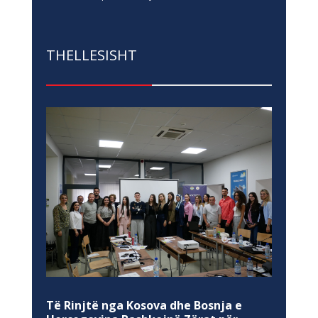
THELLESISHT
Të Rinjtë nga Kosova dhe Bosnja e