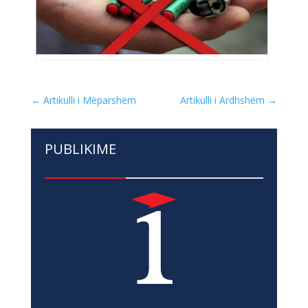
←
Artikulli i Mëparshëm
Artikulli i Ardhshëm
→
PUBLIKIME