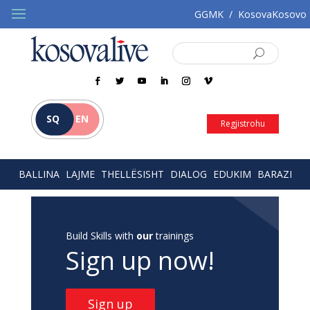
GGMK
/
KosovaKosovo
SQ
EN
Regjistrohu
BALLINA
LAJME
THELLËSISHT
DIALOG
EDUKIM
BARAZI
Build Skills with
our
trainings
Sign up now!
Sign up