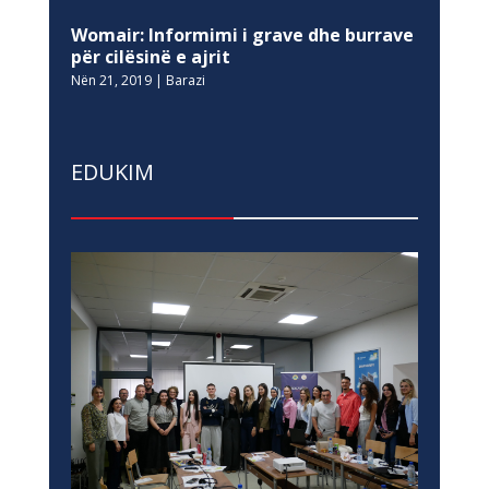
Womair: Informimi i grave dhe burrave
për cilësinë e ajrit
Nën 21, 2019
|
Barazi
EDUKIM