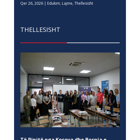
Qer 26, 2026
|
Edukim
,
Lajme
,
Thellesisht
THELLESISHT
Të Rinjtë nga Kosova dhe Bosnja e