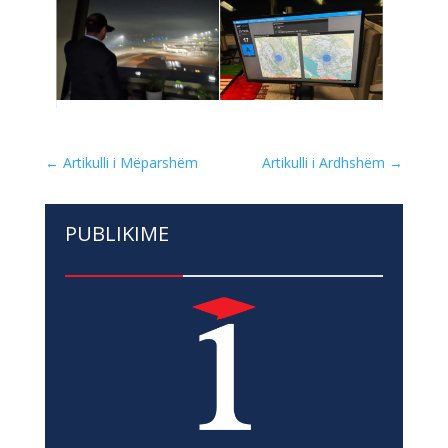
←
Artikulli i Mëparshëm
Artikulli i Ardhshëm
→
PUBLIKIME