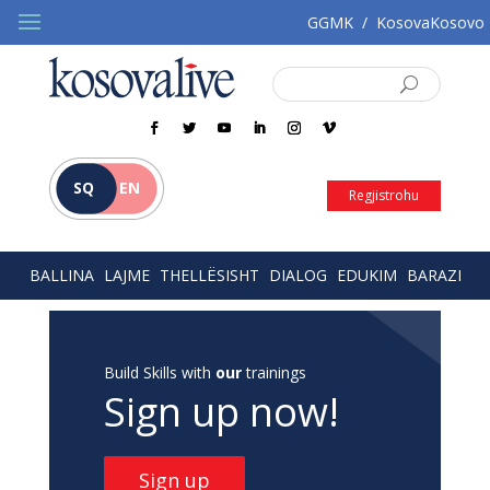
GGMK
/
KosovaKosovo
SQ
EN
Regjistrohu
BALLINA
LAJME
THELLËSISHT
DIALOG
EDUKIM
BARAZI
Build Skills with
our
trainings
Sign up now!
Sign up