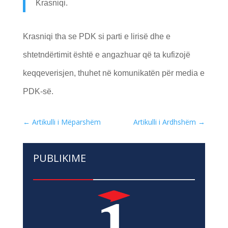
Krasniqi.
Krasniqi tha se PDK si parti e lirisë dhe e
shtetndërtimit është e angazhuar që ta kufizojë
keqqeverisjen, thuhet në komunikatën për media e
PDK-së.
←
Artikulli i Mëparshëm
Artikulli i Ardhshëm
→
PUBLIKIME