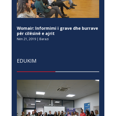
Womair: Informimi i grave dhe burrave
për cilësinë e ajrit
Nën 21, 2019
|
Barazi
EDUKIM