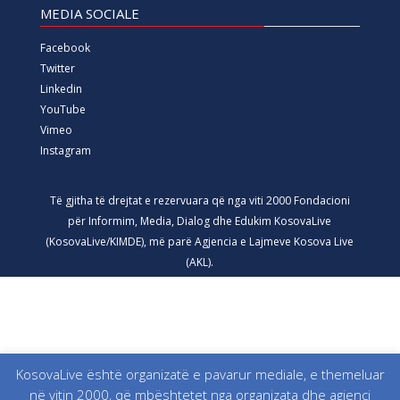
MEDIA SOCIALE
Facebook
Twitter
Linkedin
YouTube
Vimeo
Instagram
Të gjitha të drejtat e rezervuara që nga viti 2000 Fondacioni
për Informim, Media, Dialog dhe Edukim KosovaLive
(KosovaLive/KIMDE), më parë Agjencia e Lajmeve Kosova Live
(AKL).
KosovaLive është organizatë e pavarur mediale, e themeluar
në vitin 2000, që mbështetet nga organizata dhe agjenci