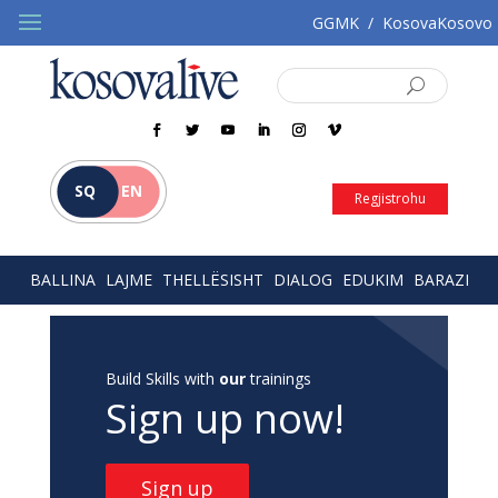
GGMK
/
KosovaKosovo
SQ
EN
Regjistrohu
BALLINA
LAJME
THELLËSISHT
DIALOG
EDUKIM
BARAZI
Build Skills with
our
trainings
Sign up now!
Sign up