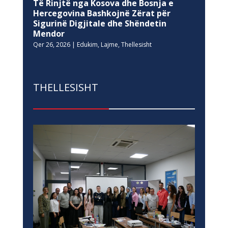
Të Rinjtë nga Kosova dhe Bosnja e
Hercegovina Bashkojnë Zërat për
Sigurinë Digjitale dhe Shëndetin
Mendor
Qer 26, 2026
|
Edukim
,
Lajme
,
Thellesisht
THELLESISHT