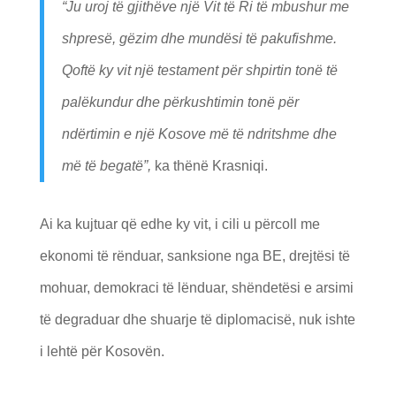
“Ju uroj të gjithëve një Vit të Ri të mbushur me
shpresë, gëzim dhe mundësi të pakufishme.
Qoftë ky vit një testament për shpirtin tonë të
palëkundur dhe përkushtimin tonë për
ndërtimin e një Kosove më të ndritshme dhe
më të begatë”,
ka thënë Krasniqi.
Ai ka kujtuar që edhe ky vit, i cili u përcoll me
ekonomi të rënduar, sanksione nga BE, drejtësi të
mohuar, demokraci të lënduar, shëndetësi e arsimi
të degraduar dhe shuarje të diplomacisë, nuk ishte
i lehtë për Kosovën.