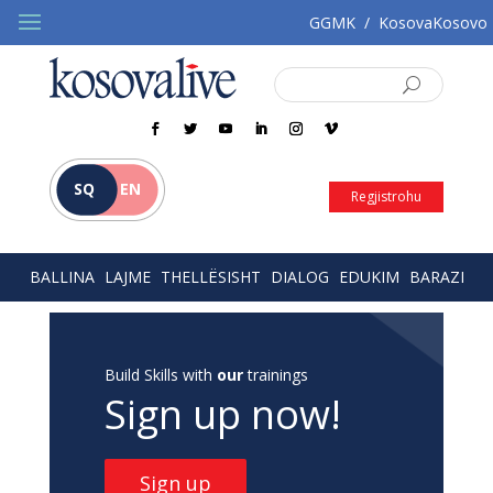
GGMK
/
KosovaKosovo
SQ
EN
Regjistrohu
BALLINA
LAJME
THELLËSISHT
DIALOG
EDUKIM
BARAZI
Build Skills with
our
trainings
Sign up now!
Sign up