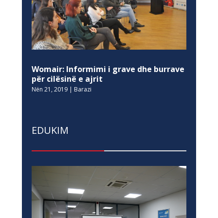
Womair: Informimi i grave dhe burrave
për cilësinë e ajrit
Nën 21, 2019
|
Barazi
EDUKIM