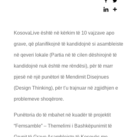
KosovaLive është në kërkim të 10 vajzave apo
grave, që planifikojnë të kandidojnë si asambleiste
në qeveri lokale (Partia në të cilen dëshirojnë të
kandidojnë nuk është me rëndësi), për të marr
pjesë në një punëtori të Mendimit Disejnues
(Design Thinking), për t’u trajnuar në zgjidhjen e
problemeve shoqërore.
Punëtoria do të mbahet në kuadër të projektit
“Femsamble” – Themelimi i Bashkëpunimit të
Grupit të Grave Asambleiste të Kosovës me