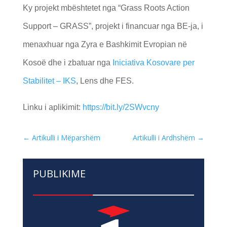
Ky projekt mbështetet nga “Grass Roots Action
Support – GRASS”, projekt i financuar nga BE-ja, i
menaxhuar nga Zyra e Bashkimit Evropian në
Kosoë dhe i zbatuar nga
Iniciativa Kosovare per
Stabilitet – IKS
, Lens dhe FES.
Linku i aplikimit:
https://bit.ly/2SWvcny
←
Artikulli i Mëparshëm
Artikulli i Ardhshëm
→
PUBLIKIME