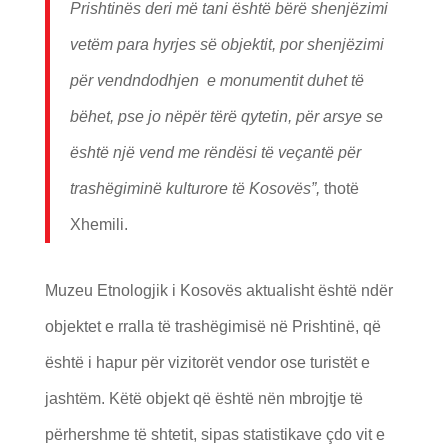
Prishtinës deri më tani është bërë shenjëzimi
vetëm para hyrjes së objektit, por shenjëzimi
për vendndodhjen e monumentit duhet të
bëhet, pse jo nëpër tërë qytetin, për arsye se
është një vend me rëndësi të veçantë për
trashëgiminë kulturore të Kosovës”,
thotë
Xhemili.
Muzeu Etnologjik i Kosovës aktualisht është ndër
objektet e rralla të trashëgimisë në Prishtinë, që
është i hapur për vizitorët vendor ose turistët e
jashtëm. Këtë objekt që është nën mbrojtje të
përhershme të shtetit, sipas statistikave çdo vit e