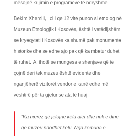
mësojnë krijimin e programeve të ndryshme.
Bekim Xhemili, i cili qe 12 vite punon si etnolog në
Muzeun Etnologjik i Kosovës, është i vetëdijshëm
se kryeqyteti i Kosovës ka shumë pak monumente
historike dhe se edhe ajo pak që ka mbetur duhet
të ruhet. Ai thotë se mungesa e shenjave që të
çojnë deri tek muzeu është evidente dhe
nganjëherë vizitorët vendor e kanë edhe më
vështirë për ta gjetur se ata të huaj.
“Ka njerëz që jetojnë këtu afër dhe nuk e dinë
që muzeu ndodhet këtu. Nga komuna e