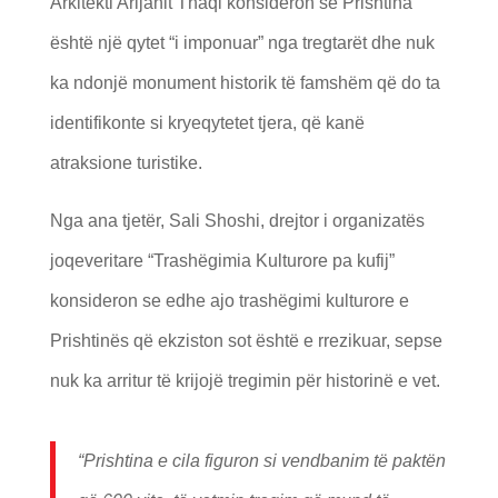
Arkitekti Arijanit Thaqi konsideron se Prishtina
është një qytet “i imponuar” nga tregtarët dhe nuk
ka ndonjë monument historik të famshëm që do ta
identifikonte si kryeqytetet tjera, që kanë
atraksione turistike.
Nga ana tjetër, Sali Shoshi, drejtor i organizatës
joqeveritare “Trashëgimia Kulturore pa kufij”
konsideron se edhe ajo trashëgimi kulturore e
Prishtinës që ekziston sot është e rrezikuar, sepse
nuk ka arritur të krijojë tregimin për historinë e vet.
“Prishtina e cila figuron si vendbanim të paktën