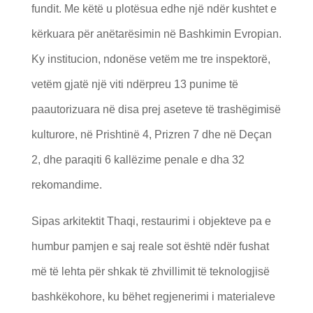
fundit. Me këtë u plotësua edhe një ndër kushtet e
kërkuara për anëtarësimin në Bashkimin Evropian.
Ky institucion, ndonëse vetëm me tre inspektorë,
vetëm gjatë një viti ndërpreu 13 punime të
paautorizuara në disa prej aseteve të trashëgimisë
kulturore, në Prishtinë 4, Prizren 7 dhe në Deçan
2, dhe paraqiti 6 kallëzime penale e dha 32
rekomandime.
Sipas arkitektit Thaqi, restaurimi i objekteve pa e
humbur pamjen e saj reale sot është ndër fushat
më të lehta për shkak të zhvillimit të teknologjisë
bashkëkohore, ku bëhet regjenerimi i materialeve