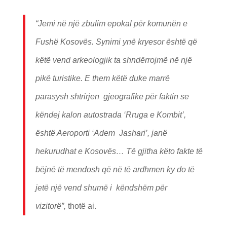
“Jemi në një zbulim epokal për komunën e
Fushë Kosovës. Synimi ynë kryesor është që
këtë vend arkeologjik ta shndërrojmë në një
pikë turistike. E them këtë duke marrë
parasysh shtrirjen gjeografike për faktin se
këndej kalon autostrada ‘Rruga e Kombit’,
është Aeroporti ‘Adem Jashari’, janë
hekurudhat e Kosovës… Të gjitha këto fakte të
bëjnë të mendosh që në të ardhmen ky do të
jetë një vend shumë i këndshëm për
vizitorë”,
thotë ai.