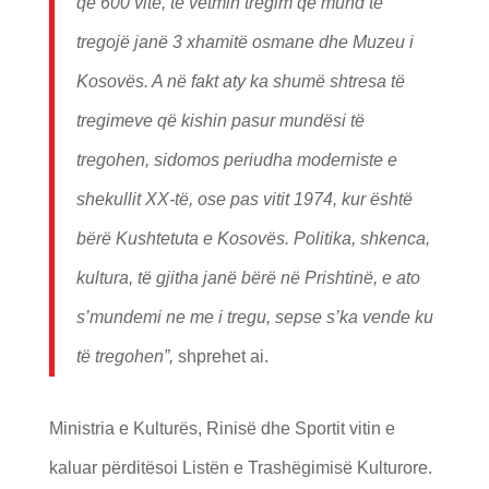
që 600 vite, të vetmin tregim që mund të
tregojë janë 3 xhamitë osmane dhe Muzeu i
Kosovës. A në fakt aty ka shumë shtresa të
tregimeve që kishin pasur mundësi të
tregohen, sidomos periudha moderniste e
shekullit XX-të, ose pas vitit 1974, kur është
bërë Kushtetuta e Kosovës. Politika, shkenca,
kultura, të gjitha janë bërë në Prishtinë, e ato
s’mundemi ne me i tregu, sepse s’ka vende ku
të tregohen”,
shprehet ai.
Ministria e Kulturës, Rinisë dhe Sportit vitin e
kaluar përditësoi Listën e Trashëgimisë Kulturore.