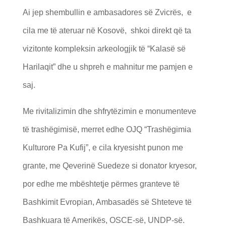
Ai jep shembullin e ambasadores së Zvicrës, e
cila me të ateruar në Kosovë, shkoi direkt që ta
vizitonte kompleksin arkeologjik të “Kalasë së
Harilaqit” dhe u shpreh e mahnitur me pamjen e
saj.
Me rivitalizimin dhe shfrytëzimin e monumenteve
të trashëgimisë, merret edhe OJQ “Trashëgimia
Kulturore Pa Kufij”, e cila kryesisht punon me
grante, me Qeverinë Suedeze si donator kryesor,
por edhe me mbështetje përmes granteve të
Bashkimit Evropian, Ambasadës së Shteteve të
Bashkuara të Amerikës, OSCE-së, UNDP-së.