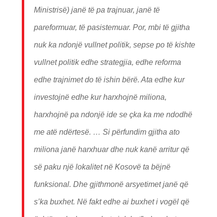
Ministrisë) janë të pa trajnuar, janë të
pareformuar, të pasistemuar. Por, mbi të gjitha
nuk ka ndonjë vullnet politik, sepse po të kishte
vullnet politik edhe strategjia, edhe reforma
edhe trajnimet do të ishin bërë. Ata edhe kur
investojnë edhe kur harxhojnë miliona,
harxhojnë pa ndonjë ide se çka ka me ndodhë
me atë ndërtesë. … Si përfundim gjitha ato
miliona janë harxhuar dhe nuk kanë arritur që
së paku një lokalitet në Kosovë ta bëjnë
funksional. Dhe gjithmonë arsyetimet janë që
s’ka buxhet. Në fakt edhe ai buxhet i vogël që