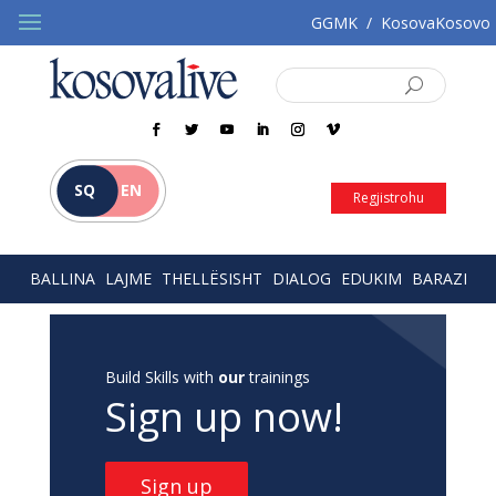
GGMK
/
KosovaKosovo
SQ
EN
Regjistrohu
BALLINA
LAJME
THELLËSISHT
DIALOG
EDUKIM
BARAZI
Build Skills with
our
trainings
Sign up now!
Sign up