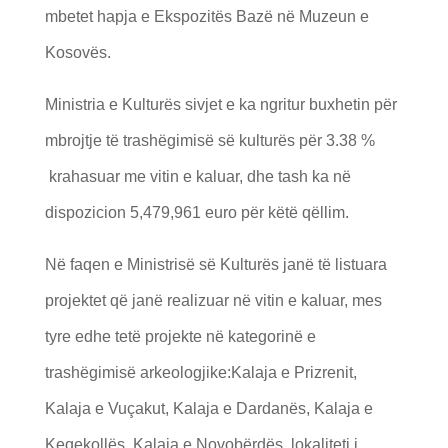
mbetet hapja e Ekspozitës Bazë në Muzeun e
Kosovës.
Ministria e Kulturës sivjet e ka ngritur buxhetin për
mbrojtje të trashëgimisë së kulturës për 3.38 %
krahasuar me vitin e kaluar, dhe tash ka në
dispozicion 5,479,961 euro për këtë qëllim.
Në faqen e Ministrisë së Kulturës janë të listuara
projektet që janë realizuar në vitin e kaluar, mes
tyre edhe tetë projekte në kategorinë e
trashëgimisë arkeologjike:Kalaja e Prizrenit,
Kalaja e Vuçakut, Kalaja e Dardanës, Kalaja e
Keqekollës, Kalaja e Novobërdës, lokaliteti i