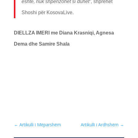
është, nuk shpenzohet si duhet”,
shprehet
Shoshi për KosovaLive.
DIELLZA IMERI me Diana Krasniqi, Agnesa
Dema dhe Samire Shala
←
Artikulli i Mëparshëm
Artikulli i Ardhshëm
→