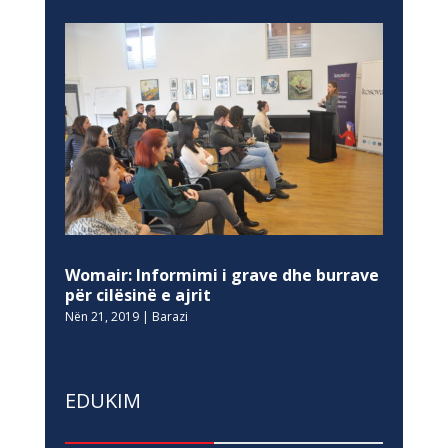
Womair: Informimi i grave dhe burrave
për cilësinë e ajrit
Nën 21, 2019
|
Barazi
EDUKIM