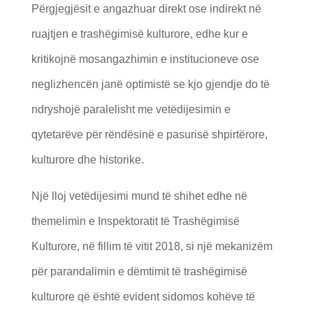
Përgjegjësit e angazhuar direkt ose indirekt në
ruajtjen e trashëgimisë kulturore, edhe kur e
kritikojnë mosangazhimin e institucioneve ose
neglizhencën janë optimistë se kjo gjendje do të
ndryshojë paralelisht me vetëdijesimin e
qytetarëve për rëndësinë e pasurisë shpirtërore,
kulturore dhe historike.
Një lloj vetëdijesimi mund të shihet edhe në
themelimin e Inspektoratit të Trashëgimisë
Kulturore, në fillim të vitit 2018, si një mekanizëm
për parandalimin e dëmtimit të trashëgimisë
kulturore që është evident sidomos kohëve të