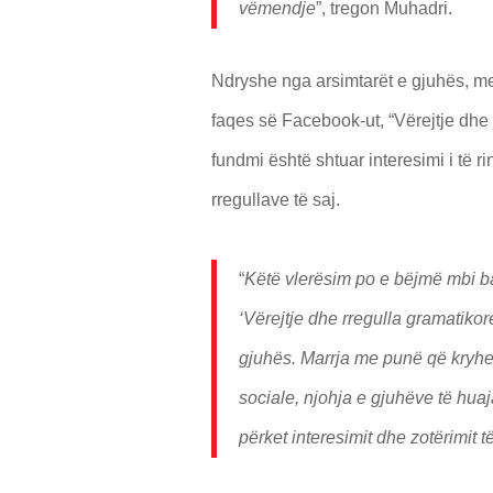
vëmendje
”, tregon Muhadri.
Ndryshe nga arsimtarët e gjuhës, me
faqes së Facebook-ut, “Vërejtje dhe 
fundmi është shtuar interesimi i të r
rregullave të saj.
“
Këtë vlerësim po e bëjmë mbi b
‘Vërejtje dhe rregulla gramatikore
gjuhës. Marrja me punë që kryhen 
sociale, njohja e gjuhëve të hua
përket interesimit dhe zotërimit t