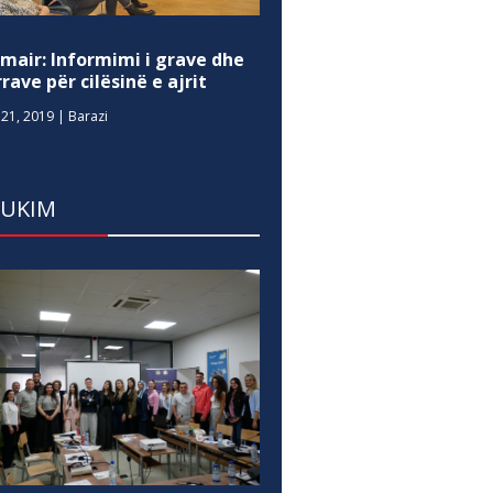
mair: Informimi i grave dhe
rave për cilësinë e ajrit
21, 2019
|
Barazi
DUKIM