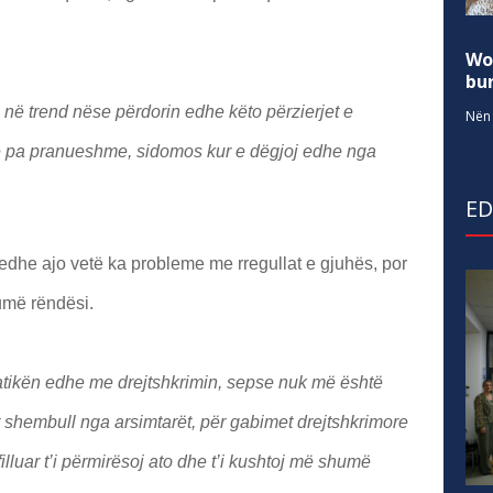
Wo
bur
 në trend nëse përdorin edhe këto përzierjet e
Nën 
e pa pranueshme, sidomos kur e dëgjoj edhe nga
E
dhe ajo vetë ka probleme me rregullat e gjuhës, por
umë rëndësi.
ikën edhe me drejtshkrimin, sepse nuk më është
r shembull nga arsimtarët, për gabimet drejtshkrimore
illuar t’i përmirësoj ato dhe t’i kushtoj më shumë