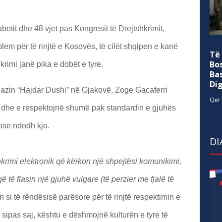
abetit dhe 48 vjet pas Kongresit të Drejtshkrimit,
em për të rinjtë e Kosovës, të cilët shqipen e kanë
Të
Bo
rimi janë pika e dobët e tyre.
Ba
Di
nazin “Hajdar Dushi” në Gjakovë, Zoge Gacaferri
Qer 
in dhe e respektojnë shumë pak standardin e gjuhës
pse ndodh kjo.
DI
hkrimi elektronik që kërkon një shpejtësi komunikimi,
 që të flasin një gjuhë vulgare (të perzier me fjalë të
on si të rëndësisë parësore për të rinjtë respektimin e
 sipas saj, kështu e dëshmojnë kulturën e tyre të