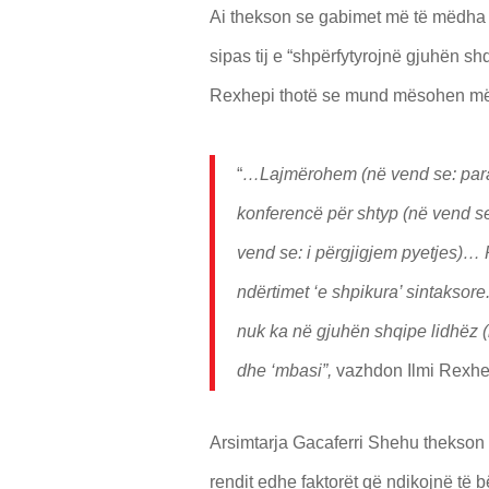
Ai thekson se gabimet më të mëdha d
sipas tij e “shpërfytyrojnë gjuhën shq
Rexhepi thotë se mund mësohen më
“
…Lajmërohem (në vend se: paraqi
konferencë për shtyp (në vend se
vend se: i përgjigjem pyetjes)… Pa
ndërtimet ‘e shpikura’ sintaksore. 
nuk ka në gjuhën shqipe lidhëz (l
dhe ‘mbasi”,
vazhdon Ilmi Rexhe
Arsimtarja Gacaferri Shehu thekson 
rendit edhe faktorët që ndikojnë të 