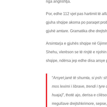
nga anglishtja.
Por, edhe 112 vjet pas hartimit të alf
gjuha shqipe akoma po paraqet probl
gjuhë amtare. Gramatika dhe drejtshk
Arsimtarja e gjuhës shqipe në Gjim
Shehu, vlerëson se të rinjtë e njoh
shqipe, ndërsa jep edhe disa arsye 
“
Arsyet janë të shumta, si psh: s
mos leximi i librave, trendi i tyre
huaja)
”, thotë ajo, derisa e cilës
rregullave drejtshkrimore, sepse,