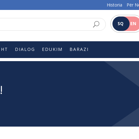
Historia
Për N
SQ
EN
SHT
DIALOG
EDUKIM
BARAZI
!