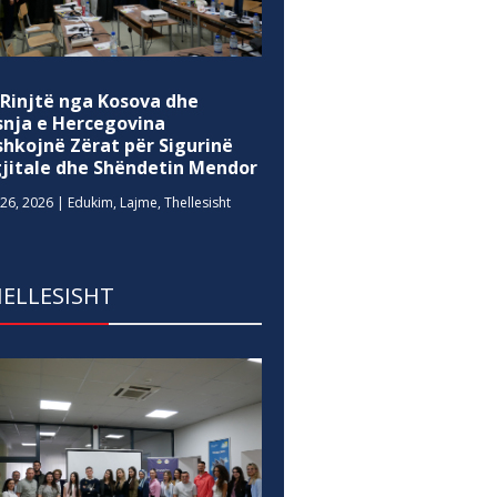
 Rinjtë nga Kosova dhe
snja e Hercegovina
shkojnë Zërat për Sigurinë
gjitale dhe Shëndetin Mendor
26, 2026
|
Edukim
,
Lajme
,
Thellesisht
ELLESISHT