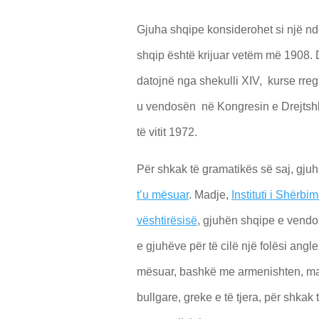
Gjuha shqipe konsiderohet si një ndë
shqip është krijuar vetëm më 1908.
datojnë nga shekulli XIV, kurse rregu
u vendosën në Kongresin e Drejtshkr
të vitit 1972.
Për shkak të gramatikës së saj, gjuh
t’u mësuar
. Madje,
Instituti i Shërb
vështirësisë
, gjuhën shqipe e vendo
e gjuhëve për të cilë një folësi angl
mësuar, bashkë me armenishten, maq
bullgare, greke e të tjera, për shka