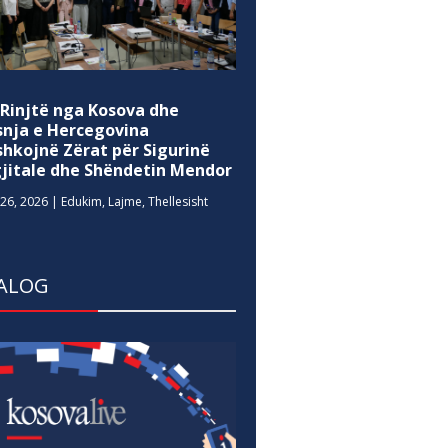
 Rinjtë nga Kosova dhe
snja e Hercegovina
shkojnë Zërat për Sigurinë
gjitale dhe Shëndetin Mendor
26, 2026
|
Edukim
,
Lajme
,
Thellesisht
ALOG