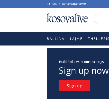
GGMK
/
KosovaKosovo
BALLINA
LAJME
THELLËSI
Build Skills with
our
trainings
Sign up now
Sign up