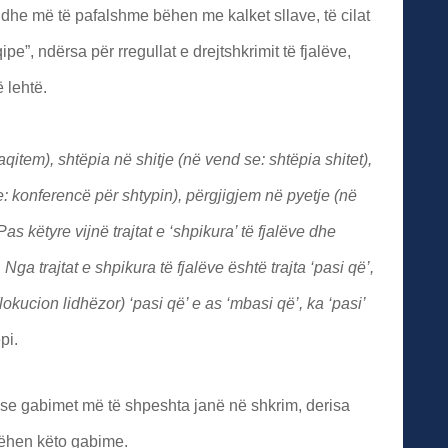
he më të pafalshme bëhen me kalket sllave, të cilat
ipe”, ndërsa për rregullat e drejtshkrimit të fjalëve,
 lehtë.
tem), shtëpia në shitje (në vend se: shtëpia shitet),
: konferencë për shtypin), përgjigjem në pyetje (në
s këtyre vijnë trajtat e ‘shpikura’ të fjalëve dhe
Nga trajtat e shpikura të fjalëve është trajta ‘pasi që’,
okucion lidhëzor) ‘pasi që’ e as ‘mbasi që’, ka ‘pasi’
pi.
se gabimet më të shpeshta janë në shkrim, derisa
bëhen këto gabime.