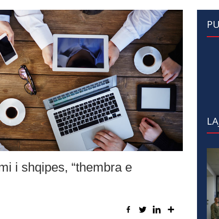
PU
LA
mi i shqipes, “thembra e