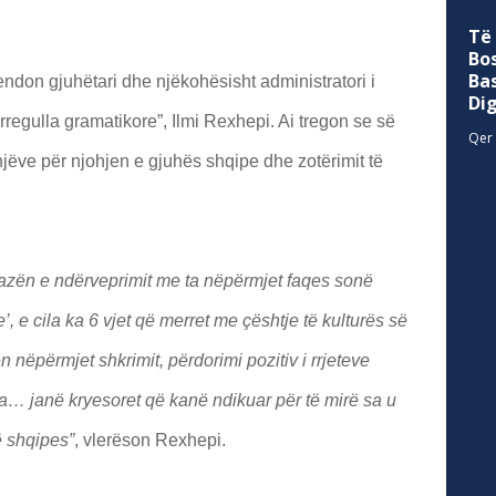
Të
Bo
Ba
ndon gjuhëtari dhe njëkohësisht administratori i
Di
rregulla gramatikore”, Ilmi Rexhepi. Ai tregon se së
Qer 
injëve për njohjen e gjuhës shqipe dhe zotërimit të
azën e ndërveprimit me ta nëpërmjet faqes sonë
’, e cila ka 6 vjet që merret me çështje të kulturës së
nëpërmjet shkrimit, përdorimi pozitiv i rrjeteve
ja… janë kryesoret që kanë ndikuar për të mirë sa u
ë shqipes”
, vlerëson Rexhepi.