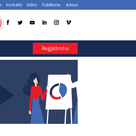
e
Kontakti
Video
Publikime
Arkiva
Regjistrohu