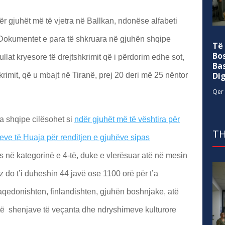
r gjuhët më të vjetra në Ballkan, ndonëse alfabeti
 Dokumentet e para të shkruara në gjuhën shqipe
Të
Bo
llat kryesore të drejtshkrimit që i përdorim edhe sot,
Ba
Di
imit, që u mbajt në Tiranë, prej 20 deri më 25 nëntor
Qer 
a shqipe cilësohet si
ndër gjuhët më të vështira për
TH
imeve të Huaja për renditjen e gjuhëve sipas
s në kategorinë e 4-të, duke e vlerësuar atë në mesin
ez do t’i duheshin 44 javë ose 1100 orë për t’a
edonishten, finlandishten, gjuhën boshnjake, atë
k të shenjave të veçanta dhe ndryshimeve kulturore