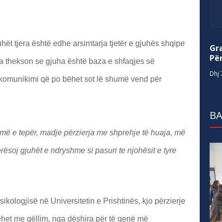
ët tjera është edhe arsimtarja tjetër e gjuhës shqipe
Gr
Për
cila thekson se gjuha është baza e shfaqjes së
Dhj 
atë komunikimi që po bëhet sot lë shumë vend për
BA
më e tepër, madje përzierja me shprehje të huaja, më
rësoj gjuhët e ndryshme si pasuri te njohësit e tyre
ikologjisë në Universitetin e Prishtinës, kjo përzierje
het me qëllim, nga dëshira për të qenë më