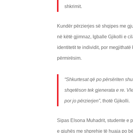
shkrimit.
Kundër përzierjes së shqipes me gjuh
në këtë gjimnaz, Igballe Gjikolli e 
identitetit te individit, por megjith
përmirësim.
“Shkurtesat që po përsëriten shu
shqetëson tek gjenerata e re. Vle
por jo përzierjen”
, thotë Gjikolli.
Sipas Elsona Muhadrit, studente e ps
e gjuhës me shprehje të huaja po bë