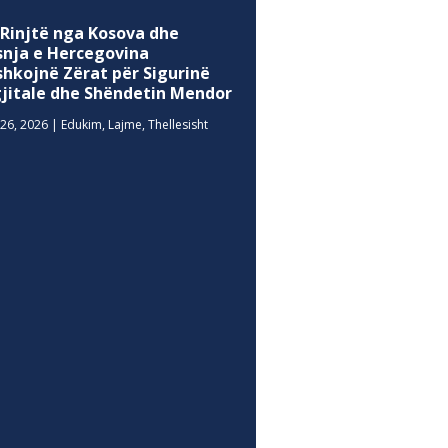
 Rinjtë nga Kosova dhe
snja e Hercegovina
shkojnë Zërat për Sigurinë
gjitale dhe Shëndetin Mendor
26, 2026
|
Edukim
,
Lajme
,
Thellesisht