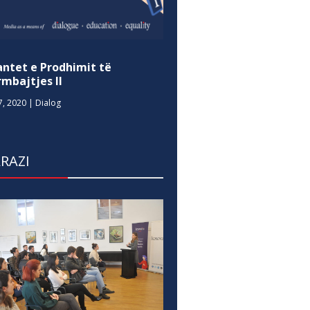
antet e Prodhimit të
mbajtjes II
7, 2020
|
Dialog
RAZI