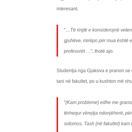
interesant.
“…
Të rinjtë e konsiderojnë veten
gjuhëve, mirëpo për mua është 
profesorët …
”, thotë ajo.
Studentja nga Gjakova e pranon se e
tani në fakultet, po u kushton më sh
“
(Kam probleme) edhe me gramat
tërhequr vërejtja ndonjëherë, pë
sidomos. Tash (në fakultet) kam f