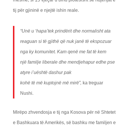
tij për gjininë e njejtë ishin reale.
“Un
ë
u
‘
hapa
’
tek prind
ë
rit dhe normalisht ata
reaguan si t
ë
gjith
ë
q
ë
nuk jan
ë
t
ë
ekspozuar
nga ky komunitet. Kam qen
ë
me fat t
ë
kem
nj
ë
familje liberale dhe mendjehapur edhe pse
atyre i
’u
ë
sht
ë
dashur pak
koh
ë
t
ë
m
ë
kuptojn
ë
m
ë
mir
ë”
,
ka treguar
Nushi.
Mirëpo zhvendosja e tij nga Kosova për në Shtetet
e Bashkuara të Amerikës, së bashku me familjen e