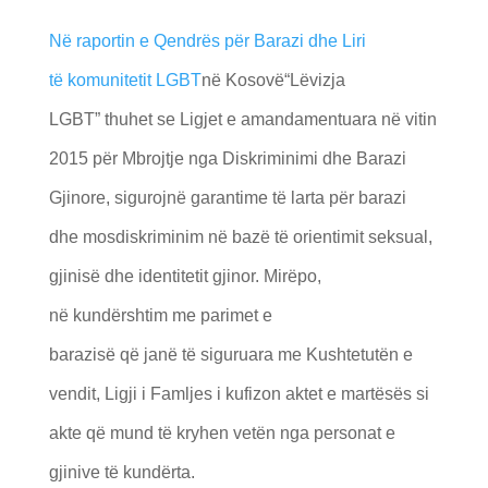
Në raportin e Qendrës për Barazi dhe Liri
të komunitetit LGBT
në Kosovë“Lëvizja
LGBT” thuhet se Ligjet e amandamentuara në vitin
2015 për Mbrojtje nga Diskriminimi dhe Barazi
Gjinore, sigurojnë garantime të larta për barazi
dhe mosdiskriminim në bazë të orientimit seksual,
gjinisë dhe identitetit gjinor. Mirëpo,
në kundërshtim me parimet e
barazisë që janë të siguruara me Kushtetutën e
vendit, Ligji i Famljes i kufizon aktet e martësës si
akte që mund të kryhen vetën nga personat e
gjinive të kundërta.