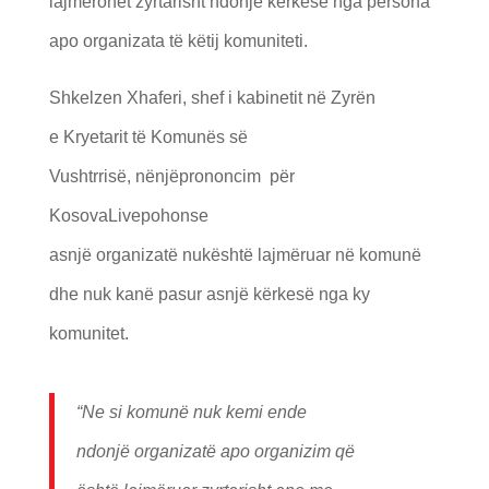
lajmërohet zyrtarisht ndonjë kërkesë nga persona
apo organizata të këtij komuniteti.
Shkelzen Xhaferi, shef i kabinetit në Zyrën
e Kryetarit të Komunës së
Vushtrrisë, nënjëprononcim për
KosovaLivepohonse
asnjë organizatë nukështë lajmëruar në komunë
dhe nuk kanë pasur asnjë kërkesë nga ky
komunitet.
“Ne si komun
ë
nuk kemi ende
ndonj
ë
organizat
ë
apo organizim q
ë