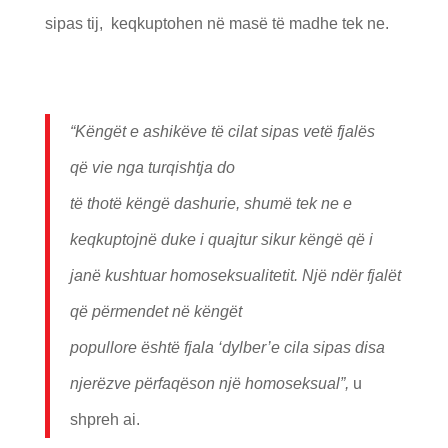
sipas tij, keqkuptohen në masë të madhe tek ne.
“K
ë
ng
ë
t e ashik
ë
ve t
ë
cilat sipas vet
ë
fjal
ë
s
q
ë
vie nga turqishtja do
t
ë
thot
ë
k
ë
ng
ë
dashurie, shum
ë
tek ne e
keqkuptojn
ë
duke i quajtur sikur k
ë
ng
ë
q
ë
i
jan
ë
kushtuar homoseksualitetit. Nj
ë
nd
ë
r fjal
ë
t
q
ë
p
ë
rmendet n
ë
k
ë
ng
ë
t
popullore
ë
sht
ë
fjala
‘
dylber
’
e cila sipas disa
njer
ë
zve p
ë
rfaq
ë
son nj
ë
homoseksual”,
u
shpreh ai.