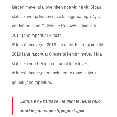
kërcënimeve ndaj tyre rriten nga viti në vit. Sipas
statistikave që KosovaLive ka siguruar nga Zyra
për Informim në Policinë e Kosovës, gjatë vitit
2017 janë raportuar 4 raste
të kërcënimeve,më2018 – 5 raste, kurse gjatë vitit
2019 janë raportuar 6 raste të kërcënimeve. Nga
statistika vërehet rritja e numrit tërasteve
të kërcënimeve,ndonëseka edhe raste të tjera
që nuk janë raportuar.
“Lidhja e dy trupave me gjini t
ë
nj
ë
jt
ë
nuk
mund t
ë
jap asnj
ë
shpjegim logjik”