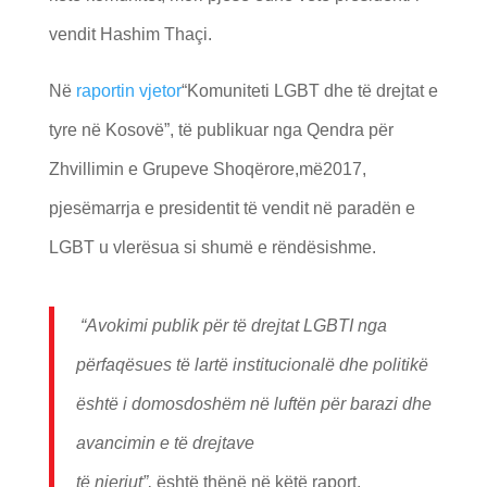
vendit Hashim Thaçi.
Në
raportin vjetor
“Komuniteti LGBT dhe të drejtat e
tyre në Kosovë”, të publikuar nga Qendra për
Zhvillimin e Grupeve Shoqërore,më2017,
pjesëmarrja e presidentit të vendit në paradën e
LGBT u vlerësua si shumë e rëndësishme.
“Avokimi publik për të drejtat LGBTI nga
përfaqësues të lartë institucionalë dhe politikë
është i domosdoshëm në luftën për barazi dhe
avancimin e të drejtave
të njeriut”,
është thënë në këtë raport.