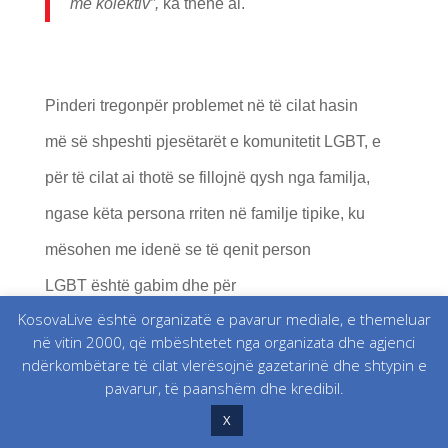
m
ë
kolektiv”,
ka thënë ai.
Pinderi tregonpër problemet në të cilat hasin
më së shpeshti pjesëtarët e komunitetit LGBT, e
për të cilat ai thotë se fillojnë qysh nga familja,
ngase këta persona rriten në familje tipike, ku
mësohen me idenë se të qenit person
LGBT është gabim dhe për
KosovaLive është organizatë e pavarur mediale, e themeluar
këtë thotë seështë fillimi i njëprocesi që synon
në vitin 2000, që mbështetet nga organizata dhe agjenci
shtypjen e identitetit të këtyre personave.
ndërkombëtare të cilat vlerësojnë gazetarinë dhe shtypin e
pavarur, të paanshëm dhe kredibil.
X
“P
ërveç n
ë
familje, shkon n
ë shkoll
ë ku m
ë
son