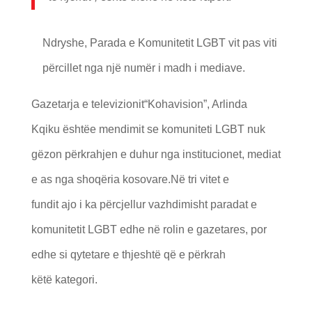
Ndryshe, Parada e Komunitetit LGBT vit pas viti
përcillet nga një numër i madh i mediave.
Gazetarja e televizionit“Kohavision”, Arlinda
Kqiku ështëe mendimit se komuniteti LGBT nuk
gëzon përkrahjen e duhur nga institucionet, mediat
e as nga shoqëria kosovare.Në tri vitet e
fundit ajo i ka përcjellur vazhdimisht paradat e
komunitetit LGBT edhe në rolin e gazetares, por
edhe si qytetare e thjeshtë që e përkrah
këtë kategori.