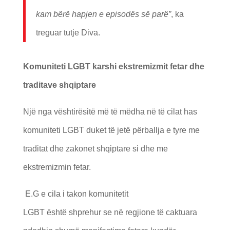
kam b
ë
r
ë
hapjen e episod
ë
s s
ë
par
ë”
, ka
treguar tutje Diva.
Komuniteti LGBT karshi ekstremizmit fetar dhe
traditave shqiptare
Një nga vështirësitë më të mëdha në të cilat has
komuniteti LGBT duket të jetë përballja e tyre me
traditat dhe zakonet shqiptare si dhe me
ekstremizmin fetar.
E.G e cila i takon komunitetit
LGBT është shprehur se në regjione të caktuara