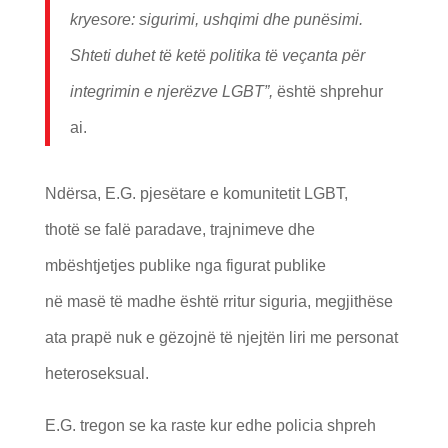
kryesore: sigurimi, ushqimi dhe pun
ë
simi.
Shteti duhet t
ë
ket
ë
politika t
ë
ve
ç
anta p
ë
r
integrimin e njer
ë
zve LGBT”,
është shprehur
ai.
Ndërsa, E.G. pjesëtare e komunitetit LGBT,
thotë se falë paradave, trajnimeve dhe
mbështjetjes publike nga figurat publike
në masë të madhe është rritur siguria, megjithëse
ata prapë nuk e gëzojnë të njejtën liri me personat
heteroseksual.
E.G. tregon se ka raste kur edhe policia shpreh