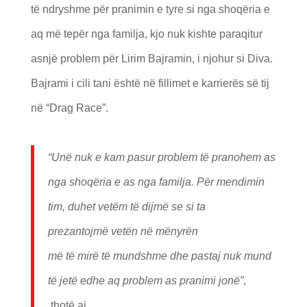
të ndryshme për pranimin e tyre si nga shoqëria e
aq më tepër nga familja, kjo nuk kishte paraqitur
asnjë problem për Lirim Bajramin, i njohur si Diva.
Bajrami i cili tani është në fillimet e karrierës së tij
në “Drag Race”.
“Un
ë
nuk e kam pasur problem t
ë
pranohem as
nga shoq
ë
ria e as nga familja. P
ë
r mendimin
tim, duhet vet
ë
m t
ë
dijm
ë
se si ta
prezantojm
ë
vet
ë
n n
ë
m
ë
nyr
ë
n
m
ë
t
ë
mir
ë
t
ë
mundshme dhe pastaj nuk mund
t
ë
jet
ë
edhe aq problem as pranimi jon
ë”
,
thotë ai.