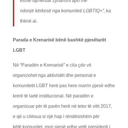
ë
sht
ë
lajm
ë
ruar zyrtarisht apo me
ndonj
ë
k
ë
rkes
ë
nga komuniteti LGBTIQ+”,
ka
thënë ai.
Parada e Krenaris
ë
b
ë
n
ë
bashk
ë
pjes
ë
tar
ë
t
LGBT
Në “Paradën e Krenarisë” e cila çdo vit
organizohet nga aktivistët dhe personat e
komunitetit LGBT herë pas here marrin pjesë edhe
krerë të lartë institucional. Në paradën e
organizuar për të parën herë në tetor të vitit 2017,
e që u cilësua si një hap i rëndësishëm për
këtë komunitet, mori pjesë edhe vetë presidenti i