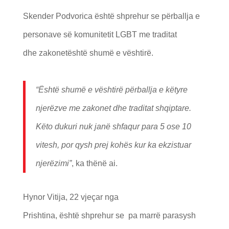
Skender Podvorica është shprehur se përballja e
personave së komunitetit LGBT me traditat
dhe zakonetështë shumë e vështirë.
“Ë
sht
ë
shum
ë
e v
ë
shtir
ë
p
ë
rballja e k
ë
tyre
njer
ë
zve me zakonet dhe traditat shqiptare.
K
ë
to dukuri nuk jan
ë
shfaqur para 5 ose 10
vitesh, por qysh prej koh
ë
s kur ka ekzistuar
njer
ë
zimi”
, ka thënë ai.
Hynor Vitija, 22 vjeçar nga
Prishtina, është shprehur se pa marrë parasysh