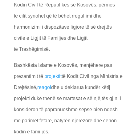
Kodin Civil të Republikës së Kosovës, përmes
të cilit synohet që të bëhet rregullimi dhe
harmonizimi i dispozitave ligjore të së drejtës
civile e Ligjit të Familjes dhe Ligjit
të Trashëgimisë.
Bashkësia Islame e Kosovës, menjëherë pas
prezantimit të
projektit
të Kodit Civil nga Ministria e
Drejtësisë,
reagoi
dhe u deklarua kundër këtij
projekti duke thënë se martesat e së njëjtës gjini i
konsideron të papranueshme sepse bien ndesh
me parimet fetare, natyrën njerëzore dhe cenon
kodin e familjes.