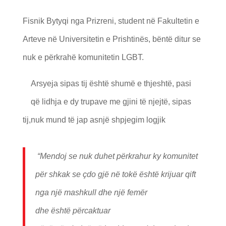
Fisnik Bytyqi nga Prizreni, student në Fakultetin e
Arteve në Universitetin e Prishtinës, bëntë ditur se
nuk e përkrahë komunitetin LGBT.
Arsyeja sipas tij është shumë e thjeshtë, pasi
që lidhja e dy trupave me gjini të njejtë, sipas
tij,nuk mund të jap asnjë shpjegim logjik
“Mendoj se nuk duhet p
ë
rkrahur ky komunitet
p
ë
r shkak se
ç
do gj
ë
n
ë
tok
ë ë
sht
ë
krijuar qift
nga nj
ë
mashkull dhe nj
ë
fem
ë
r
dhe
ë
sht
ë
p
ë
rcaktuar