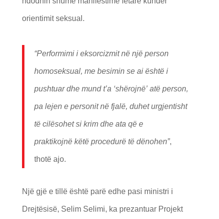
ndodhin shumë manifestime fetare kundër
orientimit seksual.
“Performimi i eksorcizmit n
ë
nj
ë
person
homoseksual, me besimin se ai
ë
sht
ë
i
pushtuar dhe mund t
’a ‘
sh
ë
rojn
ë’
at
ë
person,
pa lejen e personit n
ë
fjal
ë
, duhet urgjentisht
t
ë
cil
ë
sohet si krim dhe ata q
ë
e
praktikojn
ë
k
ë
t
ë
procedur
ë
t
ë
d
ë
nohen”
,
thotë ajo.
Një gjë e tillë është parë edhe pasi ministri i
Drejtësisë, Selim Selimi, ka prezantuar Projekt