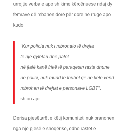
urrejtje verbale apo shikime kërcënuese ndaj dy
femrave që mbahen dorë për dore në rrugë apo
kudo.
“Kur policia nuk i mbron
ato t
ë
drejta
t
ë
nj
ë
qytetari dhe pal
ë
t
n
ë
fjal
ë
kan
ë
frik
ë
t
ë
paraqesin raste dhune
n
ë
polici, nuk mund t
ë
thuhet q
ë
n
ë
k
ë
t
ë
vend
mbrohen t
ë
drejtat e personave LGBT”
,
shton ajo.
Derisa pjesëtarët e këtij komuniteti nuk pranohen
nga një pjesë e shoqërisë, edhe rastet e