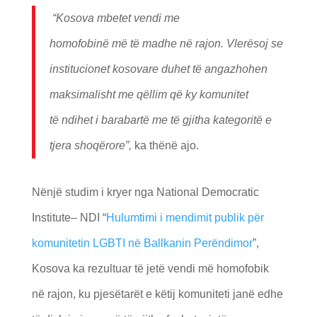
“Kosova mbetet vendi me
homofobin
ë
m
ë
t
ë
madhe n
ë
rajon
. V
ler
ë
soj se
institucionet kosovare duhet t
ë
angazhohen
maksimalisht me q
ë
llim q
ë
ky komunitet
t
ë
ndihet i barabart
ë
me t
ë
gjitha kategorit
ë
e
tjera shoq
ë
rore”,
ka thënë ajo.
Nënjë studim i kryer nga National Democratic
Institute– NDI “
Hulumtimi i mendimit publik për
komunitetin LGBTI në Ballkanin Perëndimor
”,
Kosova ka rezultuar të jetë vendi më homofobik
në rajon, ku pjesëtarët e këtij komuniteti janë edhe