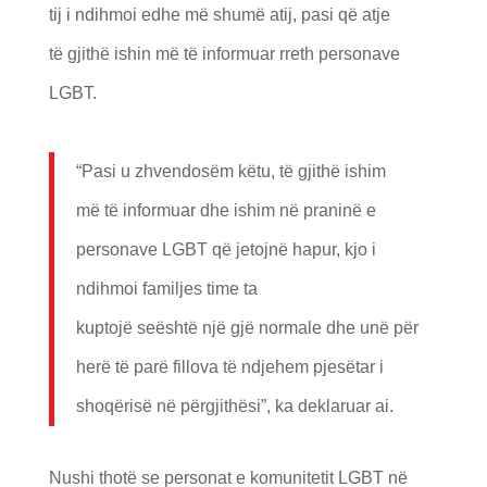
tij i ndihmoi edhe më shumë atij, pasi që atje
të gjithë ishin më të informuar rreth personave
LGBT.
“Pasi u zhvendosëm këtu, të gjithë ishim
më të informuar dhe ishim në praninë e
personave LGBT që jetojnë hapur, kjo i
ndihmoi familjes time ta
kuptojë seështë një gjë normale dhe unë për
herë të parë fillova të ndjehem pjesëtar i
shoqërisë në përgjithësi”, ka deklaruar ai.
Nushi thotë se personat e komunitetit LGBT në