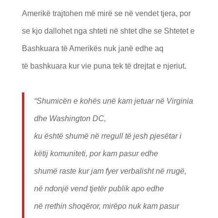
Amerikë trajtohen më mirë se në vendet tjera, por
se kjo dallohet nga shteti në shtet dhe se Shtetet e
Bashkuara të Amerikës nuk janë edhe aq
të bashkuara kur vie puna tek të drejtat e njeriut.
“Shumic
ë
n e koh
ë
s un
ë
kam jetuar n
ë
Virginia
dhe
W
ashington DC,
ku
ë
sht
ë
shum
ë
n
ë
rregull t
ë
jesh pjes
ë
tar i
k
ë
tij komuniteti, por kam pasur edhe
shum
ë
raste kur jam fyer verbalisht n
ë rrugë
,
n
ë
ndonj
ë
vend tjet
ë
r publik apo edhe
n
ë
rrethin shoq
ë
ror, mir
ë
po nuk kam pasur