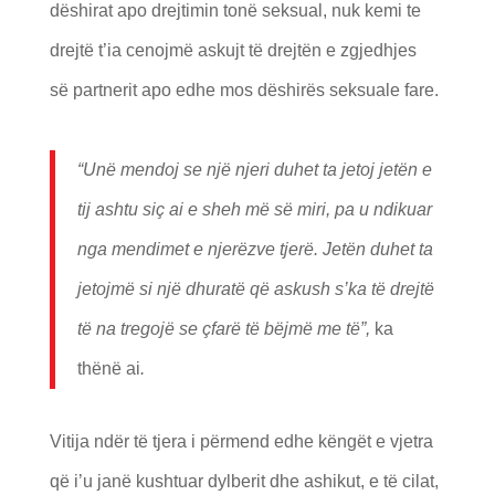
dëshirat apo drejtimin tonë seksual, nuk kemi te
drejtë t’ia cenojmë askujt të drejtën e zgjedhjes
së partnerit apo edhe mos dëshirës seksuale fare.
“Unë mendoj se një njeri duhet ta jetoj jetën e
tij ashtu siç ai e sheh më së miri, pa u ndikuar
nga mendimet e njerëzve tjerë. Jetën duhet ta
jetojmë si një dhuratë që askush s’ka të drejtë
të na tregojë se çfarë të bëjmë me të”,
ka
thënë ai
.
Vitija ndër të tjera i përmend edhe këngët e vjetra
që i’u janë kushtuar dylberit dhe ashikut, e të cilat,