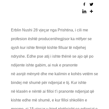
Erblin Nushi 28 vjeçar nga Prishtina, i cili me
profesion është producent/regjisor ka rrëfyer se
qysh kur ishte fëmijë kishte filluar të ndjehej
ndryshe. Edhe pse atij i ishte thënë se ajo që po
ndijente ishte gabim, ai nuk e pranonte
në asnjë mënyrë dhe me kalimin e kohës vetëm se
bindej më shumë për ndjenjat e tij. Kur ishte
në klasën e nëntë ai filloi t’i pranonte ndjenjat që
kishte edhe më shumë, e kur filloi shkollën e
mesme, si 15 vjeçar u bind plotësisht se ndjenjat e