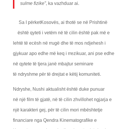
sulme fizike”
, ka vazhduar ai.
Sa I përketKosovës, ai thotë se në Prishtinë
është qyteti i vetëm në të cilin është pak më e
lehtë të ecësh në rrugë dhe të mos ndjehesh i
gjykuar apo edhe më keq i rrezikuar, ani pse edhe
në qytete të tjera janë mbajtur seminare
të ndryshme për të drejtat e këtij komuniteti.
Ndryshe, Nushi aktualisht është duke punuar
në një film të gjatë, në të cilin zhvillohet ngjarja e
një karakteri gej, për të cilin mori mbështetje
financiare nga Qendra Kinematografike e