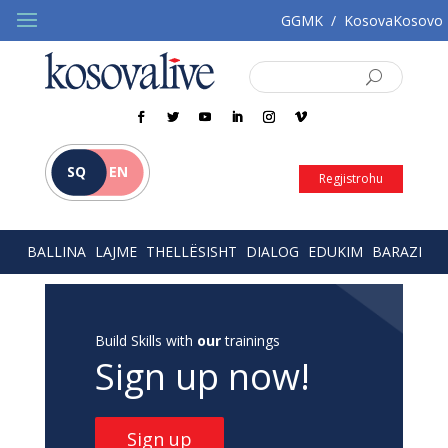
GGMK
/
KosovaKosovo
SQ
EN
Regjistrohu
BALLINA
LAJME
THELLËSISHT
DIALOG
EDUKIM
BARAZI
Build Skills with
our
trainings
Sign up now!
Sign up