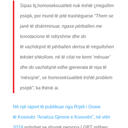
Sipas tij,homoseksualiteti nuk është çrregullim
psiqik, por mund të jetë trashëguese
“
Them se
jan
ë
t
ë
diskriminuar, ngase p
ë
rballen me
konotacione t
ë
ndryshme dhe do
t
ë
vazhdojn
ë
t
ë
p
ë
rballen derisa t
ë
rregullohen
tekstet shkollore, n
ë
t
ë
cilat ne kemi ‘m
ë
suar
’
dhe do vazhdojn
ë
edhe gjenerata t
ë
reja t
ë
‘
m
ë
sojn
ë’
, se homoseksualiteti
ë
sht
ë
problem
psiqik
”,
ka thënë ai.
Në një raport të publikuar nga Rrjeti i Grave
të Kosovës “Analiza Gjinore e Kosovës”, në vitin
2018
,pohohet se shumë persona LGBT ndihen