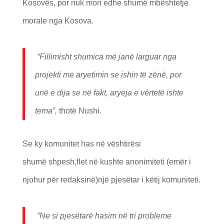
Kosovës, por nuk mori edhe shumë mbështetje
morale nga Kosova.
“
Fillimisht shumica m
ë
jan
ë
larguar nga
projekti me aryetimin se ishin t
ë
z
ë
n
ë
, por
un
ë
e dija se n
ë
fakt, aryeja e v
ë
rtet
ë ishte
tema
”,
thotë Nushi.
Se ky komunitet has në vështirësi
shumë shpesh,flet në kushte anonimiteti (emër i
njohur për redaksinë)një pjesëtar i këtij komuniteti.
“Ne si pjes
ë
tar
ë
hasim n
ë
tri probleme