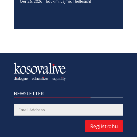
NEWSLETTER
Regjistrohu
SITEMAP
Ballina
Historia
Privacy Policy
Lajme
Për ne
Reklamo me ne
Thellësisht
Kontakt
Dialog
Arkiva
Edukim
Barazi