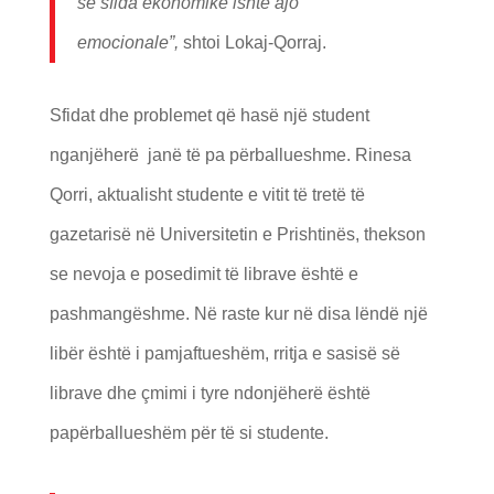
se sfida ekonomike ishte ajo
emocionale”,
shtoi Lokaj-Qorraj.
Sfidat dhe problemet që hasë një student
nganjëherë janë të pa përballueshme. Rinesa
Qorri, aktualisht studente e vitit të tretë të
gazetarisë në Universitetin e Prishtinës, thekson
se nevoja e posedimit të librave është e
pashmangëshme. Në raste kur në disa lëndë një
libër është i pamjaftueshëm, rritja e sasisë së
librave dhe çmimi i tyre ndonjëherë është
papërballueshëm për të si studente.