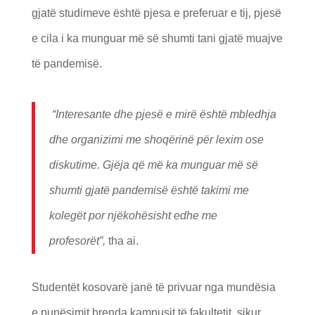
gjatë studimeve është pjesa e preferuar e tij, pjesë
e cila i ka munguar më së shumti tani gjatë muajve
të pandemisë.
“Interesante dhe pjesë e mirë është mbledhja
dhe organizimi me shoqërinë për lexim ose
diskutime. Gjëja që më ka munguar më së
shumti gjatë pandemisë është takimi me
kolegët por njëkohësisht edhe me
profesorët”,
tha ai.
Studentët kosovarë janë të privuar nga mundësia
e punësimit brenda kampusit të fakultetit, sikur