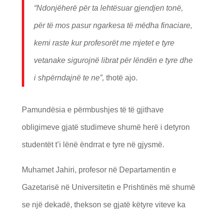
“Ndonjëherë për ta lehtësuar gjendjen tonë,
për të mos pasur ngarkesa të mëdha finaciare,
kemi raste kur profesorët me mjetet e tyre
vetanake sigurojnë librat për lëndën e tyre dhe
i shpërndajnë te ne”,
thotë ajo.
Pamundësia e përmbushjes të të gjithave
obligimeve gjatë studimeve shumë herë i detyron
studentët t’i lënë ëndrrat e tyre në gjysmë.
Muhamet Jahiri, profesor në Departamentin e
Gazetarisë në Universitetin e Prishtinës më shumë
se një dekadë, thekson se gjatë këtyre viteve ka