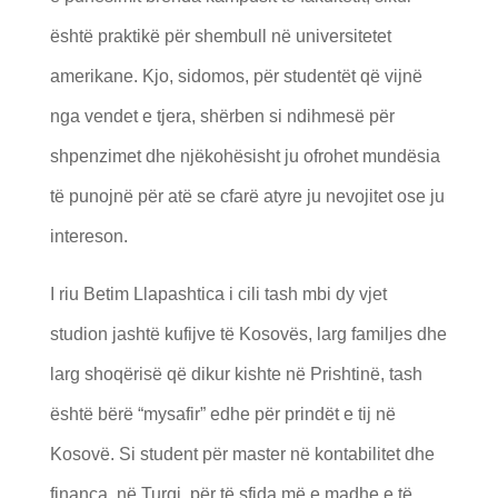
është praktikë për shembull në universitetet
amerikane. Kjo, sidomos, për studentët që vijnë
nga vendet e tjera, shërben si ndihmesë për
shpenzimet dhe njëkohësisht ju ofrohet mundësia
të punojnë për atë se cfarë atyre ju nevojitet ose ju
intereson.
I riu Betim Llapashtica i cili tash mbi dy vjet
studion jashtë kufijve të Kosovës, larg familjes dhe
larg shoqërisë që dikur kishte në Prishtinë, tash
është bërë “mysafir” edhe për prindët e tij në
Kosovë. Si student për master në kontabilitet dhe
financa, në Turqi, për të sfida më e madhe e të