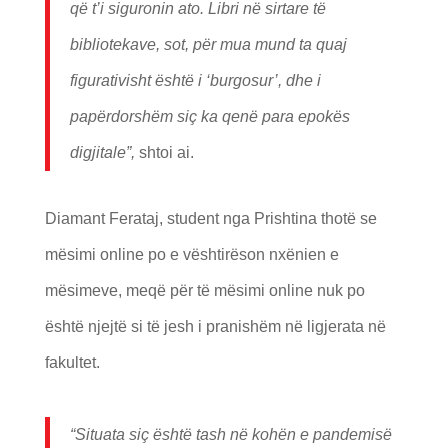
që t’i siguronin ato. Libri në sirtare të
bibliotekave, sot, për mua mund ta quaj
figurativisht është i ‘burgosur’, dhe i
papërdorshëm siç ka qenë para epokës
digjitale”,
shtoi ai.
Diamant Ferataj, student nga Prishtina thotë se
mësimi online po e vështirëson nxënien e
mësimeve, meqë për të mësimi online nuk po
është njejtë si të jesh i pranishëm në ligjerata në
fakultet.
“Situata siç është tash në kohën e pandemisë