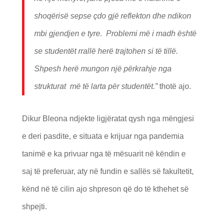
shoqërisë sepse çdo gjë reflekton dhe ndikon
mbi gjendjen e tyre. Problemi më i madh është
se studentët rrallë herë trajtohen si të tillë.
Shpesh herë mungon një përkrahje nga
strukturat më të larta për studentët.”
thotë ajo.
Dikur Bleona ndjekte ligjëratat qysh nga mëngjesi
e deri pasdite, e situata e krijuar nga pandemia
tanimë e ka privuar nga të mësuarit në këndin e
saj të preferuar, aty në fundin e sallës së fakultetit,
kënd në të cilin ajo shpreson që do të kthehet së
shpejti.