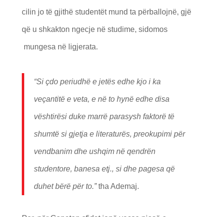
cilin jo të gjithë studentët mund ta përballojnë, gjë
që u shkakton ngecje në studime, sidomos
mungesa në ligjerata.
“Si çdo periudhë e jetës edhe kjo i ka
veçantitë e veta, e në to hynë edhe disa
vështirësi duke marrë parasysh faktorë të
shumtë si gjetja e literaturës, preokupimi për
vendbanim dhe ushqim në qendrën
studentore, banesa etj., si dhe pagesa që
duhet bërë për to.”
tha Ademaj.