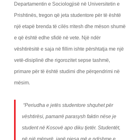
Departamentin e Sociologjisë në Universitetin e
Prishtinës, tregon që jeta studentore për të është
një etapë brenda të cilës rritesh dhe mëson shumë
e që është edhe sfidë në vete. Një ndër
vështirësitë e saja në fillim ishte përshtatja me një
vetë-disiplinë dhe rigorozitet sepse tashmë,
primare për të është studimi dhe përqendrimi në
mësim.
“Periudha e jetës studentore shquhet për
vështirësi, pamarrë parasysh faktin nëse je
student në Kosovë apo diku tjetër. Studentët,
në një mënyrë, janë pjesa më e ndishme e