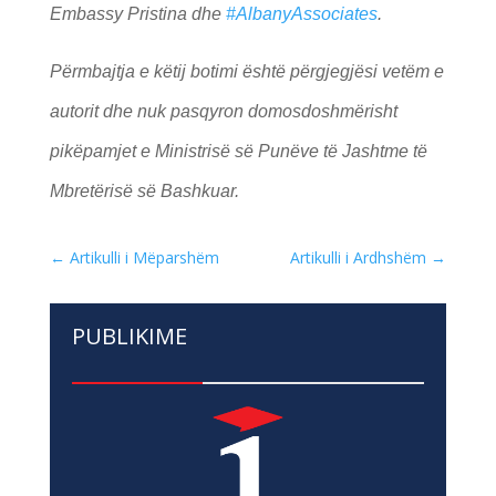
Embassy Pristina dhe
#AlbanyAssociates
.
Përmbajtja e këtij botimi është përgjegjësi vetëm e
autorit dhe nuk pasqyron domosdoshmërisht
pikëpamjet e Ministrisë së Punëve të Jashtme të
Mbretërisë së Bashkuar.
←
Artikulli i Mëparshëm
Artikulli i Ardhshëm
→
PUBLIKIME