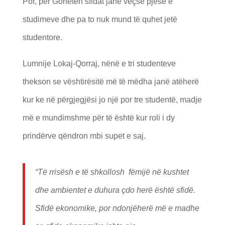
Por, për Goneten sfidat janë veçse pjesë e
studimeve dhe pa to nuk mund të quhet jetë
studentore.
Lumnije Lokaj-Qorraj, nënë e tri studenteve
thekson se vështirësitë më të mëdha janë atëherë
kur ke në përgjegjësi jo një por tre studentë, madje
më e mundimshme për të është kur roli i dy
prindërve qëndron mbi supet e saj.
“Të rrisësh e të shkollosh fëmijë në kushtet
dhe ambientet e duhura çdo herë është sfidë.
Sfidë ekonomike, por ndonjëherë më e madhe