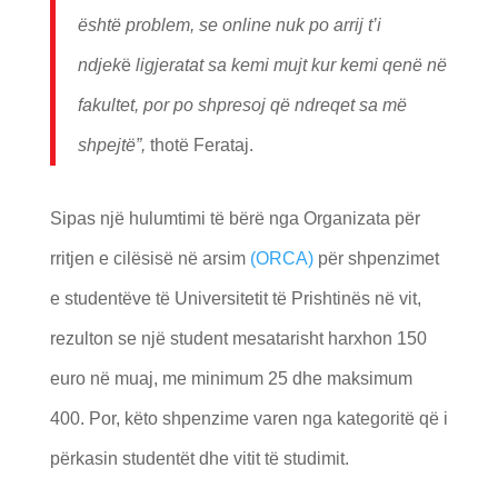
është problem, se online nuk po arrij t’i
ndjek
ë
ligjeratat sa kemi mujt kur kemi qenë në
fakultet, por po shpresoj që ndreqet sa më
shpejtë”,
thotë Ferataj.
Sipas një hulumtimi të bërë nga Organizata për
rritjen e cilësisë në arsim
(ORCA)
për shpenzimet
e studentëve të Universitetit të Prishtinës në vit,
rezulton se një student mesatarisht harxhon 150
euro në muaj, me minimum 25 dhe maksimum
400. Por, këto shpenzime varen nga kategoritë që i
përkasin studentët dhe vitit të studimit.