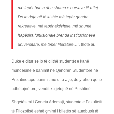
më tepër bursa dhe shuma e bursave të rritej.
Do te doja që të kishte më tepër qendra
rekreative, më tepër aktivitete, më shumë
hapësira funksionale brenda institucioneve
universitare, më tepër literaturë…”,
thotë ai.
Duke e ditur se jo të gjithë studentët e kanë
mundësinë e banimit në Qendrën Studentore në
Prishtinë apo banimit me qira atje, detyrohen që të
udhëtojnë prej vendit ku jetojnë në Prishtinë.
Shqetësimi i Goneta Ademajt, studente e Fakultetit
të Filozofisë është çmimi i biletës së autobusit të