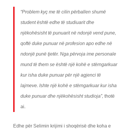
“Problem kyç me të cilin përballen shumë
student është edhe të studiuarit dhe
njëkohësisht të punuarit në ndonjë vend pune,
qoftë duke punuar në profesion apo edhe në
ndonjë punë tjetër. Nga përvoja ime personale
mund të them se është një kohë e stërngarkuar
kur isha duke punuar për një agjenci të
lajmeve. Ishte një kohë e stërngarkuar kur isha
duke punuar dhe njëkohësisht studioja”,
thotë
ai.
Edhe për Selimin krijimi i shoqërisë dhe koha e