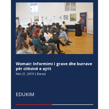
Womair: Informimi i grave dhe burrave
për cilësinë e ajrit
Nën 21, 2019
|
Barazi
EDUKIM