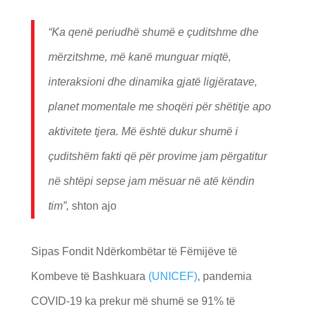
“Ka qenë periudhë shumë e çuditshme dhe
mërzitshme, më kanë munguar miqtë,
interaksioni dhe dinamika gjatë ligjëratave,
planet momentale me shoqëri për shëtitje apo
aktivitete tjera. Më është dukur shumë i
çuditshëm fakti që për provime jam përgatitur
në shtëpi sepse jam mësuar në atë këndin
tim”,
shton ajo
Sipas Fondit Ndërkombëtar të Fëmijëve të
Kombeve të Bashkuara
(UNICEF)
, pandemia
COVID-19 ka prekur më shumë se 91% të