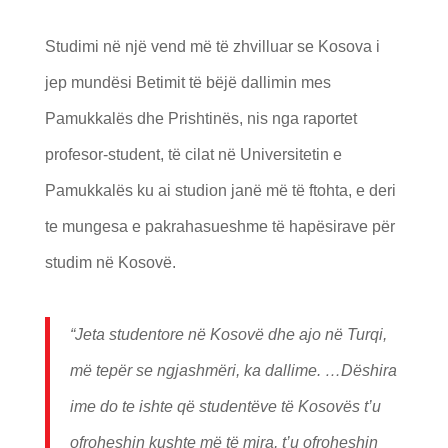
Studimi në një vend më të zhvilluar se Kosova i
jep mundësi Betimit të bëjë dallimin mes
Pamukkalës dhe Prishtinës, nis nga raportet
profesor-student, të cilat në Universitetin e
Pamukkalës ku ai studion janë më të ftohta, e deri
te mungesa e pakrahasueshme të hapësirave për
studim në Kosovë.
“Jeta studentore në Kosovë dhe ajo në Turqi,
më tepër se ngjashmëri, ka dallime. …Dëshira
ime do te ishte që studentëve të Kosovës t’u
ofroheshin kushte më të mira, t’u ofroheshin