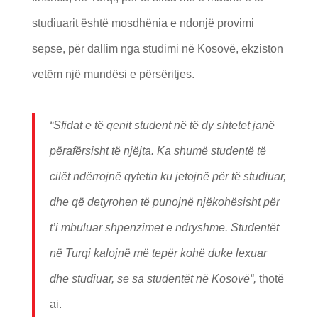
studiuarit është mosdhënia e ndonjë provimi
sepse, për dallim nga studimi në Kosovë, ekziston
vetëm një mundësi e përsëritjes.
“Sfidat e të qenit student në të dy shtetet janë
përafërsisht të njëjta. Ka shumë studentë të
cilët ndërrojnë qytetin ku jetojnë për të studiuar,
dhe që detyrohen të punojnë njëkohësisht për
t’i mbuluar shpenzimet e ndryshme. Studentët
në Turqi kalojnë më tepër kohë duke lexuar
dhe studiuar, se sa studentët në Kosovë“,
thotë
ai.