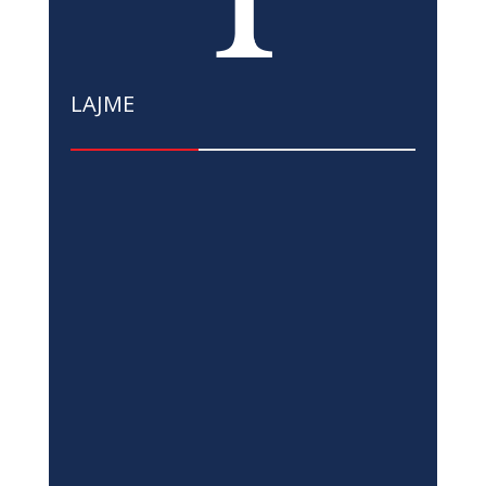
LAJME
Të Rinjtë nga Kosova dhe Bosnja e