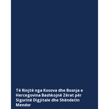
Të Rinjtë nga Kosova dhe Bosnja e
Hercegovina Bashkojnë Zërat për
Sigurinë Digjitale dhe Shëndetin
Mendor
Qer 26, 2026
|
Edukim
,
Lajme
,
Thellesisht