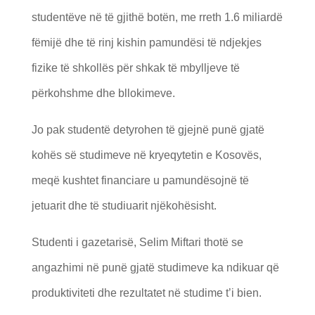
studentëve në të gjithë botën, me rreth 1.6 miliardë
fëmijë dhe të rinj kishin pamundësi të ndjekjes
fizike të shkollës për shkak të mbylljeve të
përkohshme dhe bllokimeve.
Jo pak studentë detyrohen të gjejnë punë gjatë
kohës së studimeve në kryeqytetin e Kosovës,
meqë kushtet financiare u pamundësojnë të
jetuarit dhe të studiuarit njëkohësisht.
Studenti i gazetarisë, Selim Miftari thotë se
angazhimi në punë gjatë studimeve ka ndikuar që
produktiviteti dhe rezultatet në studime t’i bien.