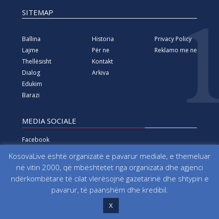
MEDIA SOCIALE
Facebook
Twitter
Linkedin
YouTube
Vimeo
Instagram
Të gjitha të drejtat e rezervuara që nga viti 2000 Fondacioni
për Informim, Media, Dialog dhe Edukim KosovaLive
(KosovaLive/KIMDE), më parë Agjencia e Lajmeve Kosova Live
(AKL).
KosovaLive është organizatë e pavarur mediale, e themeluar
në vitin 2000, që mbështetet nga organizata dhe agjenci
ndërkombëtare të cilat vlerësojnë gazetarinë dhe shtypin e
pavarur, të paanshëm dhe kredibil.
X