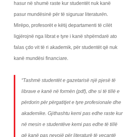
hasur në shumë raste kur studentët nuk kanë
pasur mundësinë për të siguruar literatur
ë
n.
Mirëpo, profesorët e këtij departamenti të cilët
ligjërojnë nga librat e tyre i kanë shpërndarë ato
falas çdo vit të ri akademik, për studentët që nuk
kanë mundësi financiare.
“Tashmë studentët e gazetarisë një pjesë të
librave e kanë në formën (pdf), dhe si të tillë e
përdorin për përgatitjet e tyre profesionale dhe
akademike. Gjithashtu kemi pas edhe raste kur
në mesin e studentëve kemi pas edhe të tillë
që kanë pas nevojë për literaturë të veçantë