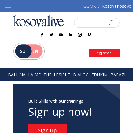
GGMK
/
KosovaKosovo
SQ
EN
Regjistrohu
BALLINA
LAJME
THELLËSISHT
DIALOG
EDUKIM
BARAZI
Build Skills with
our
trainings
Sign up now!
Sign up