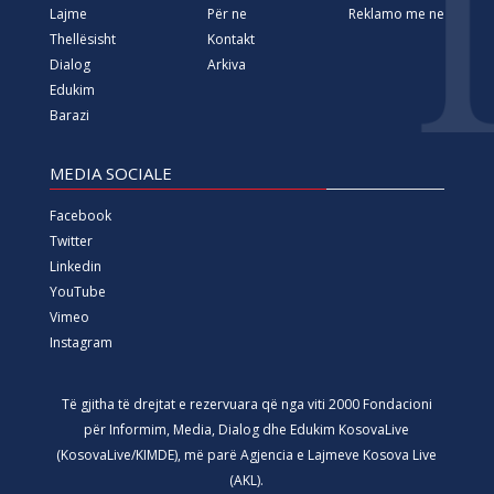
Lajme
Për ne
Reklamo me ne
Thellësisht
Kontakt
Dialog
Arkiva
Edukim
Barazi
MEDIA SOCIALE
Facebook
Twitter
Linkedin
YouTube
Vimeo
Instagram
Të gjitha të drejtat e rezervuara që nga viti 2000 Fondacioni
për Informim, Media, Dialog dhe Edukim KosovaLive
(KosovaLive/KIMDE), më parë Agjencia e Lajmeve Kosova Live
(AKL).