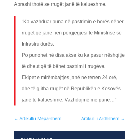
Abrashi thotë se rrugët janë të kalueshme.
“Ka vazhduar puna në pastrimin e borës nëpër
rrugët që janë nën përgjegjësi të Ministrisë së
Infrastrukturës.
Po punohet në disa akse ku ka pasur rrëshqitje
të dheut që të bëhet pastrimi i rrugëve.
Ekipet e mirëmbajtjes janë në terren 24 orë,
dhe të gjitha rrugët në Republikën e Kosovës
janë të kalueshme. Vazhdojmë me punë…”.
←
Artikulli i Mëparshëm
Artikulli i Ardhshëm
→