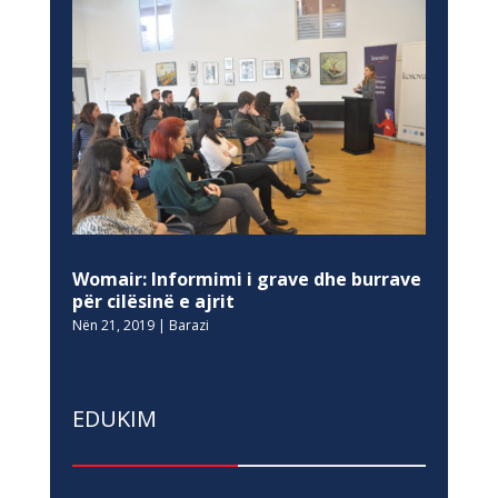
Womair: Informimi i grave dhe burrave
për cilësinë e ajrit
Nën 21, 2019
|
Barazi
EDUKIM