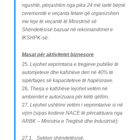
ngushtë, përjashtim nga pika 24 më lartë bëjnë
ceremonitë e veçanta fetare që organizohen
me leje të veçantë të Ministrisë së
Shëndetësisë bazuar në rekomandimet e
IKSHPK-së.
Masat për aktivitetet biznesore
Lejohet veprimtaria e tregjeve publike të
automjeteve dhe kafshëve deri në 40% të
sipërfaqes së kapaciteteve të hapësirave.
Therja e kafshëve lejohet vetëm në
ambientet e autorizuara për këtë qëllim.
Lejohet ushtrimi vetëm i veprimtarive si në
vijim (sipas kodeve NACE të përcaktuara nga
ARBK – Ministria e Tregtisë dhe Industrisë):
27.1. Sektori shëndetësisë,