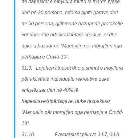
në hapësirat e mbyllura mund të marrin pjesë
deri në 20 persona, ndërsa gjatë garave deri
ne 50 persona, gjithmonë bazuar në protokolle
vendore dhe ndërkombëtare sportive, si dhe
duke u bazuar në “Manualin për mbrojtjen nga
përhapja e Covid-19”,
31.9. Lejohen fitneset dhe pishinat e mbyllura
për aktivitete individuale rekreative duke
shfrytëzuar deri në 40% të
hapësirave/sipërfaqeve, duke respektuar
“Manualin për mbrojtjen nga përhapja e Covid-
19”.
31.10. Pavarësisht pikave 34.7, 34.8