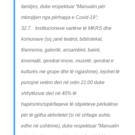
familjes, duke respektuar “Manualin për
mbrojtjen nga përhapja e Covid-19”;
32.7. Institucioneve vartëse të MKRS dhe
komunave (siç janë teatrot, bibliotekat,
filarmonia, galeritë, ansamblet, baleti,
kinematë, qendrat rinore, muzetë, qendrat e
kulturës me grupe dhe të ngjashme), lejohet të
punojnë vetëm deri në orën 21:00 duke
shfrytëzuar deri në 40% të
hapësirës/sipërfaqeve të objekteve përkatëse
për të gjitha aktivitetet (si në shfaqje ashtu
edhe në ushtrime), duke respektuar “Manualin