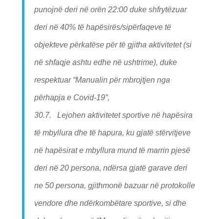
punojnë deri në orën 22:00 duke shfrytëzuar
deri në 40% të hapësirës/sipërfaqeve të
objekteve përkatëse për të gjitha aktivitetet (si
në shfaqje ashtu edhe në ushtrime), duke
respektuar “Manualin për mbrojtjen nga
përhapja e Covid-19”,
30.7. Lejohen aktivitetet sportive në hapësira
të mbyllura dhe të hapura, ku gjatë stërvitjeve
në hapësirat e mbyllura mund të marrin pjesë
deri në 20 persona, ndërsa gjatë garave deri
ne 50 persona, gjithmonë bazuar në protokolle
vendore dhe ndërkombëtare sportive, si dhe