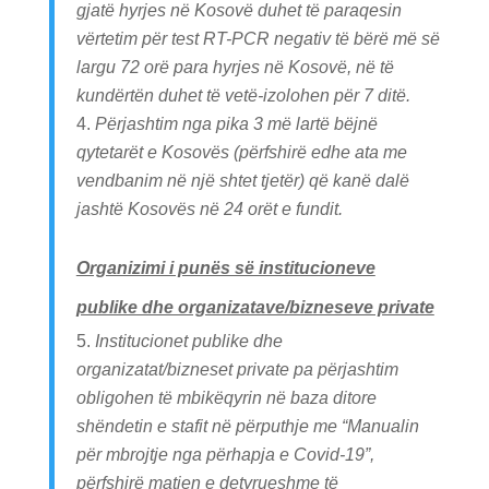
gjatë hyrjes në Kosovë
duhet të paraqesin
vërtetim për test RT-PCR negativ të bërë më së
largu 72 orë para hyrjes në Kosovë, në të
kundërtën duhet të vetë-izolohen për 7 ditë.
Përjashtim nga pika 3 më lartë bëjnë
qytetarët e Kosovës (përfshirë edhe ata me
vendbanim në një shtet tjetër) që kanë dalë
jashtë Kosovës në 24 orët e fundit.
Organizimi i punës së institucioneve
publike dhe organizatave/bizneseve private
Institucionet publike dhe
organizatat/bizneset private pa përjashtim
obligohen të mbikëqyrin në baza ditore
shëndetin e stafit në përputhje me “Manualin
për mbrojtje nga përhapja e Covid-19”,
përfshirë matjen e detyrueshme të