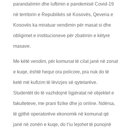
parandalimin dhe luftimin e pandemisë Covid-19
në territorin e Republikës së Kosovës, Qeveria e
Kosovës ka miratuar vendimin për masat si dhe
obligimet e institucioneve për zbatimin e këtyre
masave.
Me këtë vendim, për komunat të cilat janë në zonat
e kuqe, është hequr ora policore, pra nuk do të
ketë më kufizim të lëvizjes së qytetarëve.
Studentët do të vazhdojnë ligjëratat në objektet e
fakulteteve, me prani fizike dhe jo online. Ndërsa,
të gjithë operatorëve ekonomik në komunat që
janë në zonën e kuqe, do t’iu lejohet të punojnë