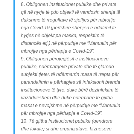
Obligohen institucionet publike dhe private
që në hyrje të çdo objekti të vendosin shenja të
dukshme të rregullave të sjelljes për mbrojtje
nga Covid-19 (përfshirë shenjën e ndalimit të
hyrjes në objekt pa maska, respektim të
distancës etj.) në përputhje me “Manualin për
mbrojtje nga përhapja e Covid-19”.
Obligohen përgjegjësit e institucioneve
publike, ndërmarrjeve private dhe të çfarëdo
subjekti tjetër, të ndërmarrin masa të rrepta për
parandalimin e përhapjes së infeksionit brenda
institucioneve të tyre, duke bërë dezinfektim të
vazhdueshëm dhe duke ndërmarrë të gjitha
masat e nevojshme në përputhje me “Manualin
për mbrojtje nga përhapja e Covid-19”.
Të gjitha Institucionet publike (qendrore
dhe lokale) si dhe organizatave, bizneseve