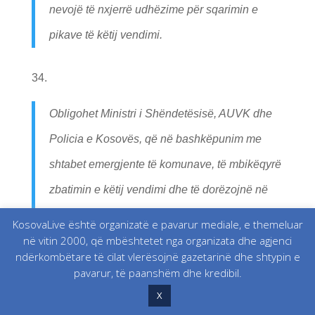
nevojë të nxjerrë udhëzime për sqarimin e
pikave të këtij vendimi.
Obligohet Ministri i Shëndetësisë, AUVK dhe
Policia e Kosovës, që në bashkëpunim me
shtabet emergjente të komunave, të mbikëqyrë
zbatimin e këtij vendimi dhe të dorëzojnë në
Zyrën e Kryeministrit raport javor (çdo të
KosovaLive është organizatë e pavarur mediale, e themeluar
në vitin 2000, që mbështetet nga organizata dhe agjenci
premte deri në orën 16:00).
ndërkombëtare të cilat vlerësojnë gazetarinë dhe shtypin e
pavarur, të paanshëm dhe kredibil.
X