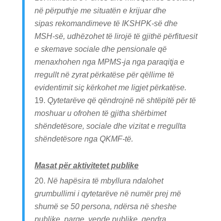
në përputhje me situatën e krijuar dhe
sipas rekomandimeve të IKSHPK-së dhe
MSH-së, udhëzohet të lirojë të gjithë përfituesit
e skemave sociale dhe pensionale që
menaxhohen nga MPMS-ja nga paraqitja e
rregullt në zyrat përkatëse për qëllime të
evidentimit siç kërkohet me ligjet përkatëse.
Qytetarëve që qëndrojnë në shtëpitë për të
moshuar u ofrohen të gjitha shërbimet
shëndetësore, sociale dhe vizitat e rregullta
shëndetësore nga QKMF-të.
Masat për aktivitetet publike
Në hapësira të mbyllura ndalohet
grumbullimi i qytetarëve në numër prej më
shumë se 50 persona, ndërsa në sheshe
publike, parqe, vende publike, qendra