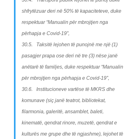
shfrytëzuar deri në 50% të kapaciteteve, duke
respektuar “Manualin për mbrojtjen nga
përhapja e Covid-19”,
30.5. Taksitë lejohen të punojnë me një (1)
pasagjer prapa ose deri në tre (3) nëse janë
anëtarë të familjes, duke respektuar “Manualin
për mbrojtjen nga përhapja e Covid-19”,
30.6. Institucioneve vartëse të MKRS dhe
komunave (siç janë teatrot, bibliotekat,
filarmonia, galeritë, ansamblet, baleti,
kinematë, qendrat rinore, muzetë, qendrat e
kulturës me grupe dhe të ngjashme), lejohet të