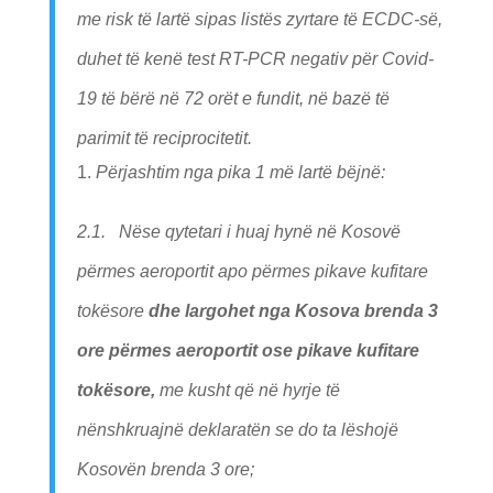
me risk të lartë sipas listës zyrtare të ECDC-së,
duhet të kenë test RT-PCR negativ për Covid-
19 të bërë në 72 orët e fundit, në bazë të
parimit të reciprocitetit.
Përjashtim nga pika 1 më lartë bëjnë:
2.1. Nëse qytetari i huaj hynë në Kosovë
përmes aeroportit apo përmes pikave kufitare
tokësore
dhe largohet nga Kosova brenda 3
ore përmes aeroportit ose pikave kufitare
tokësore,
me kusht që në hyrje të
nënshkruajnë deklaratën se do ta lëshojë
Kosovën brenda 3 ore;