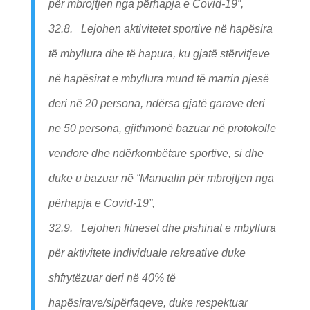
për mbrojtjen nga përhapja e Covid-19”,
32.8. Lejohen aktivitetet sportive në hapësira
të mbyllura dhe të hapura, ku gjatë stërvitjeve
në hapësirat e mbyllura mund të marrin pjesë
deri në 20 persona, ndërsa gjatë garave deri
ne 50 persona, gjithmonë bazuar në protokolle
vendore dhe ndërkombëtare sportive, si dhe
duke u bazuar në “Manualin për mbrojtjen nga
përhapja e Covid-19”,
32.9. Lejohen fitneset dhe pishinat e mbyllura
për aktivitete individuale rekreative duke
shfrytëzuar deri në 40% të
hapësirave/sipërfaqeve, duke respektuar