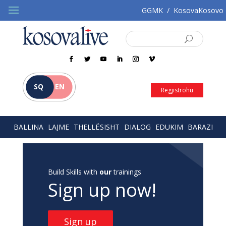
GGMK
/
KosovaKosovo
SQ
EN
Regjistrohu
BALLINA
LAJME
THELLËSISHT
DIALOG
EDUKIM
BARAZI
Build Skills with
our
trainings
Sign up now!
Sign up