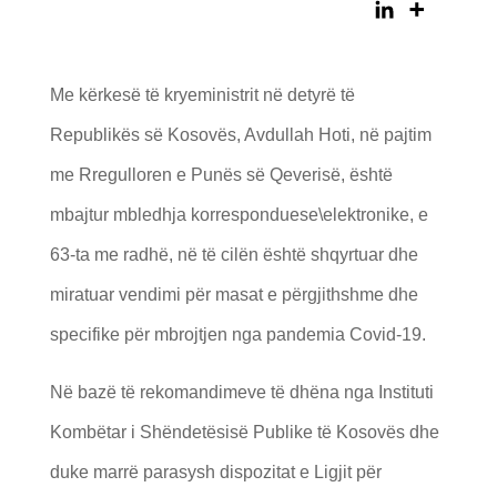
Me kërkesë të kryeministrit në detyrë të
Republikës së Kosovës, Avdullah Hoti, në pajtim
me Rregulloren e Punës së Qeverisë, është
mbajtur mbledhja korresponduese\elektronike, e
63-ta me radhë, në të cilën është shqyrtuar dhe
miratuar vendimi për masat e përgjithshme dhe
specifike për mbrojtjen nga pandemia Covid-19.
Në bazë të rekomandimeve të dhëna nga Instituti
Kombëtar i Shëndetësisë Publike të Kosovës dhe
duke marrë parasysh dispozitat e Ligjit për