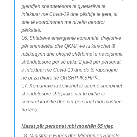
gjendjen shëndetësore të qytetarëve të
infektuar me Covid-19 dhe çështje të tjera, si
dhe të koordinohen me nivelin qendror
përkatës.
Shtabeve emergjente komunale, drejtorive
për shëndetësi dhe QKMF-ve iu kërkohet të
mbikëqyrin dhe ofrojnë shërbimet e nevojshme
shëndetësore për së paku 2 javë për personat
e infektuar me Covid-19 dhe do të raportojnë
në baza ditore në QRSHP-IKSHPK.
Komunave iu kërkohet të ofrojnë shërbimet
shëndetësore shtëpiake për të gjithë të
sëmurët kronikë dhe për personat mbi moshën
65 vjeç.
Masat për personat mbi moshën 65 vjeç
Ministria e Punës dhe Mirëqenies Sociale,