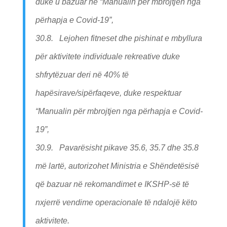
duke u bazuar në “Manualin për mbrojtjen nga
përhapja e Covid-19”,
30.8. Lejohen fitneset dhe pishinat e mbyllura
për aktivitete individuale rekreative duke
shfrytëzuar deri në 40% të
hapësirave/sipërfaqeve, duke respektuar
“Manualin për mbrojtjen nga përhapja e Covid-
19”,
30.9. Pavarësisht pikave 35.6, 35.7 dhe 35.8
më lartë, autorizohet Ministria e Shëndetësisë
që bazuar në rekomandimet e IKSHP-së të
nxjerrë vendime operacionale të ndalojë këto
aktivitete.