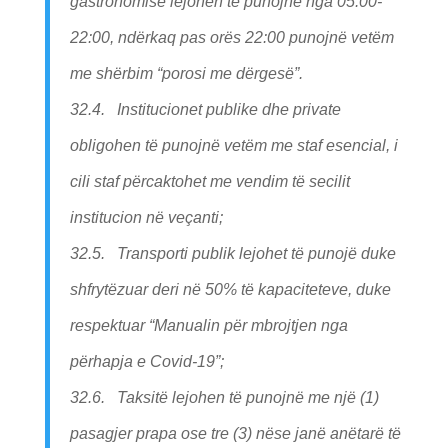
gastronomisë lejohen të punojnë nga 05:00-
22:00, ndërkaq pas orës 22:00 punojnë vetëm
me shërbim “porosi me dërgesë”.
32.4. Institucionet publike dhe private
obligohen të punojnë vetëm me staf esencial, i
cili staf përcaktohet me vendim të secilit
institucion në veçanti;
32.5. Transporti publik lejohet të punojë duke
shfrytëzuar deri në 50% të kapaciteteve, duke
respektuar “Manualin për mbrojtjen nga
përhapja e Covid-19”;
32.6. Taksitë lejohen të punojnë me një (1)
pasagjer prapa ose tre (3) nëse janë anëtarë të