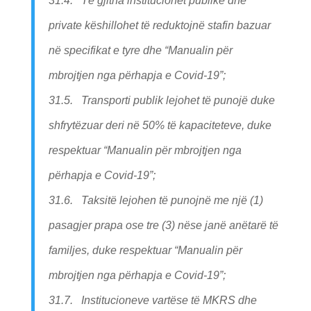
31.4. Të gjitha institucionet publike dhe
private këshillohet të reduktojnë stafin bazuar
në specifikat e tyre dhe “Manualin për
mbrojtjen nga përhapja e Covid-19”;
31.5. Transporti publik lejohet të punojë duke
shfrytëzuar deri në 50% të kapaciteteve, duke
respektuar “Manualin për mbrojtjen nga
përhapja e Covid-19”;
31.6. Taksitë lejohen të punojnë me një (1)
pasagjer prapa ose tre (3) nëse janë anëtarë të
familjes, duke respektuar “Manualin për
mbrojtjen nga përhapja e Covid-19”;
31.7. Institucioneve vartëse të MKRS dhe