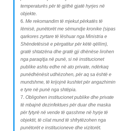
temperaturës për të gjithë gjatë hyrjes në
objekte.
Me rekomandim të mjekut përkatës të
lëmisë, punëtorët me sëmundje kronike (sipas
qarkores zyrtare të lëshuar nga Ministria e
Shëndetësisë e përgatitur për këtë qëllim),
gratë shtatzëna dhe gratë gji dhënëse lirohen
nga paraqitja në punë, si në institucionet
publike ashtu edhe në ato private, ndërkaq
punëdhënësit udhëzohen, për aq sa është e
mundshme, të krijojnë kushtet për angazhimin
e tyre në punë nga shtëpia.
Obligohen institucionet publike dhe private
të mbajnë dezinfektues për duar dhe maska
për fytyrë në vende të qasshme në hyrje të
objektit, të cilat mund të shfrytëzohen nga
punëtorët e institucioneve dhe vizitorët.