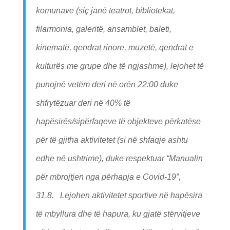
komunave (siç janë teatrot, bibliotekat,
filarmonia, galeritë, ansamblet, baleti,
kinematë, qendrat rinore, muzetë, qendrat e
kulturës me grupe dhe të ngjashme), lejohet të
punojnë vetëm deri në orën 22:00 duke
shfrytëzuar deri në 40% të
hapësirës/sipërfaqeve të objekteve përkatëse
për të gjitha aktivitetet (si në shfaqje ashtu
edhe në ushtrime), duke respektuar “Manualin
për mbrojtjen nga përhapja e Covid-19”,
31.8. Lejohen aktivitetet sportive në hapësira
të mbyllura dhe të hapura, ku gjatë stërvitjeve