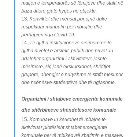
matjen e temperaturës së fëmijëve dhe stafit në
baza ditore gjatë hyrjes në objekte.
Konviktet dhe mensat punojnë duke
respektuar manualin për mbrojtje dhe
përhapjen nga Covid-19.
Të gjitha institucioneve arsimore në të
gjitha nivelet e arsimit, publik dhe privat, iu
ndalohet organizimi i aktiviteteve jashtë
mësimore, siç janë ekskursionet, shëtitjet
grupore, ahengjet e ndryshme të stafit mësimor
dhe nxënësve-studentëve dhe të ngjashme.
Organizimi i shtabeve emergjente komunale
dhe shërbimeve shëndetësore komunale
Komunave iu kërkohet të mbajnë të
aktivizuar plotësisht shtabet emergjente
komunale për të mbikëqyrë zbatimin e masave,