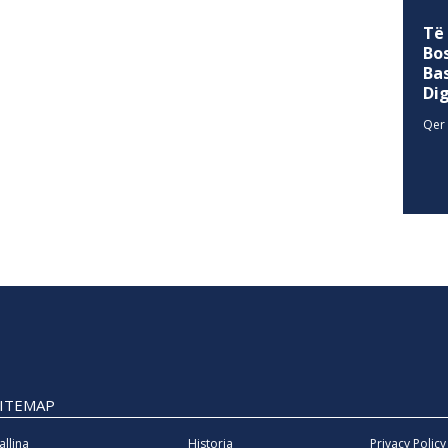
Të
Bo
Ba
Di
Qer 
SITEMAP
allina
Historia
Privacy Policy