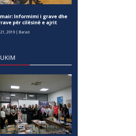
mair: Informimi i grave dhe
rave për cilësinë e ajrit
21, 2019
|
Barazi
DUKIM