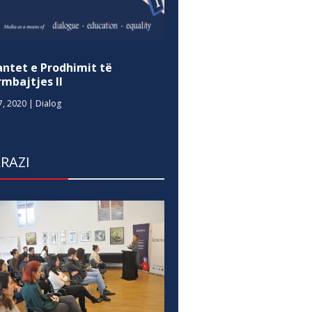
antet e Prodhimit të
mbajtjes II
7, 2020
|
Dialog
RAZI