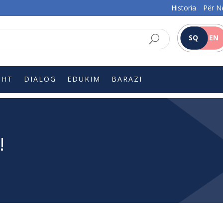
Historia
Për N
SQ
EN
SHT
DIALOG
EDUKIM
BARAZI
!