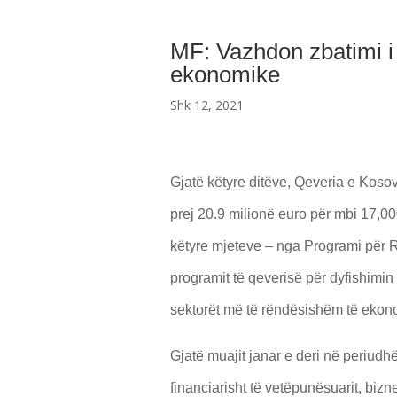
MF: Vazhdon zbatimi i
ekonomike
Shk 12, 2021
Gjatë këtyre ditëve, Qeveria e Kos
prej 20.9 milionë euro për mbi 17,
këtyre mjeteve – nga Programi për
programit të qeverisë për dyfishimin
sektorët më të rëndësishëm të eko
Gjatë muajit janar e deri në periud
financiarisht të vetëpunësuarit, bizn