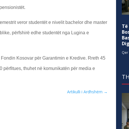
pensionistët.
emestrit veror studentët e nivelit bachelor dhe master
Të
Bo
ublike, përfshirë edhe studentët nga Lugina e
Ba
Di
Qer 
r Fondin Kosovar për Garantimin e Kredive. Rreth 45
0 përfitues, thuhet në komunikatën për media e
TH
Artikulli i Ardhshëm
→