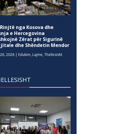
 Rinjtë nga Kosova dhe
snja e Hercegovina
shkojnë Zërat për Sigurinë
gjitale dhe Shëndetin Mendor
26, 2026
|
Edukim
,
Lajme
,
Thellesisht
ELLESISHT