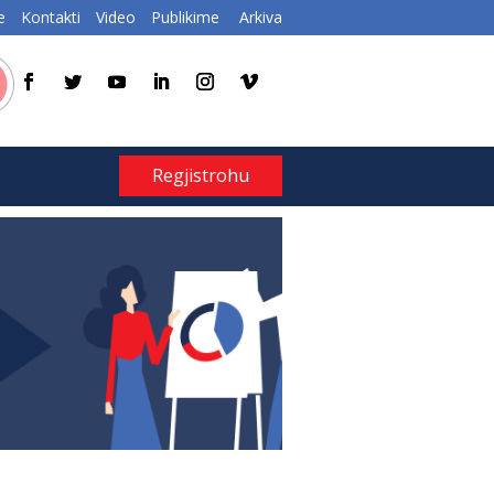
e
Kontakti
Video
Publikime
Arkiva
Regjistrohu