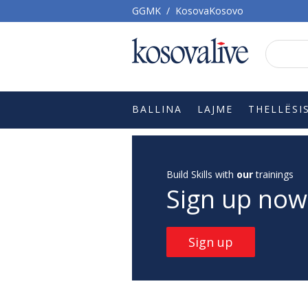
GGMK
/
KosovaKosovo
BALLINA
LAJME
THELLËSI
Build Skills with
our
trainings
Sign up now
Sign up