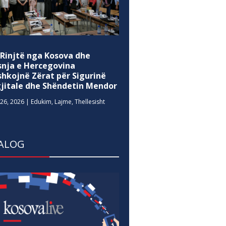
 Rinjtë nga Kosova dhe
snja e Hercegovina
shkojnë Zërat për Sigurinë
gjitale dhe Shëndetin Mendor
26, 2026
|
Edukim
,
Lajme
,
Thellesisht
ALOG