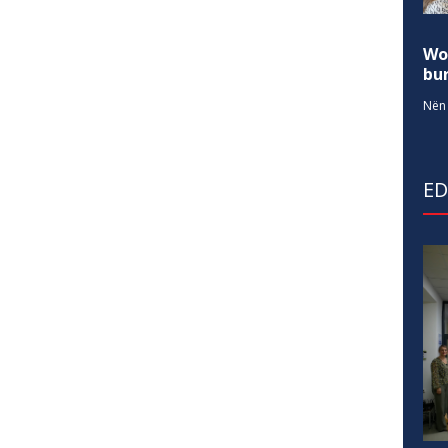
Wo
bur
Nën 
E