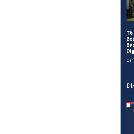
Të
Bo
Ba
Di
Qer 
DI