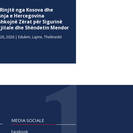
 Rinjtë nga Kosova dhe
snja e Hercegovina
shkojnë Zërat për Sigurinë
gjitale dhe Shëndetin Mendor
26, 2026
|
Edukim
,
Lajme
,
Thellesisht
MEDIA SOCIALE
Facebook