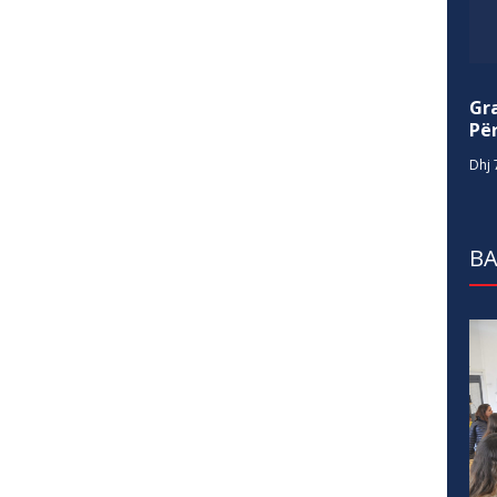
Gr
Për
Dhj 
BA