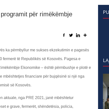
PU
 programit për rimëkëmbje
ovës ka përmbyllur me sukses ekzekutimin e pagesës
000 fermerë të Republikës së Kosovës. Pagesa e
LA
 Rimëkëmbje Ekonomike – është përmbushje e plotë e
 e mbështetjes financiare për bujqësinë si një nga
nomisë së Kosovës.
hën aktuale, nga PRE 2021, janë mbështetur
eset e grave, fermerët, shëndetësia, policia,