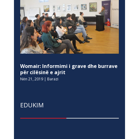
Womair: Informimi i grave dhe burrave
për cilësinë e ajrit
Nën 21, 2019
|
Barazi
EDUKIM