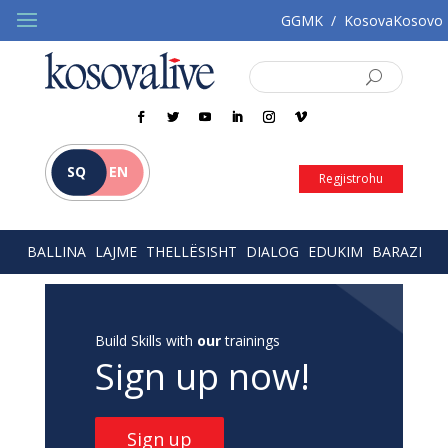
GGMK
/
KosovaKosovo
SQ
EN
Regjistrohu
BALLINA
LAJME
THELLËSISHT
DIALOG
EDUKIM
BARAZI
Build Skills with
our
trainings
Sign up now!
Sign up