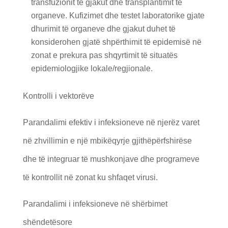
transfuzionit të gjakut dhe transplantimit të
organeve. Kufizimet dhe testet laboratorike gjate
dhurimit të organeve dhe gjakut duhet të
konsiderohen gjatë shpërthimit të epidemisë në
zonat e prekura pas shqyrtimit të situatës
epidemiologjike lokale/regjionale.
Kontrolli i vektorëve
Parandalimi efektiv i infeksioneve në njerëz varet
në zhvillimin e një mbikëqyrje gjithëpërfshirëse
dhe të integruar të mushkonjave dhe programeve
të kontrollit në zonat ku shfaqet virusi.
Parandalimi i infeksioneve në shërbimet
shëndetësore