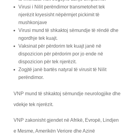
Virusi i Nilit perëndimor transmetohet tek
njerëzit kryesisht nëpërmjet pickimit të
mushkonjave
Virusi mund të shkaktoj sëmundje të rëndë dhe
ngordhje tek kuajt.
Vaksinat për përdorim tek kuajt janë në
dispozicion për përdorim por jo ende në
dispozicion për tek njerëzit.
Zogjtë janë bartës natyral të virusit të Nilit
perëndimor.
VNP mund të shkaktoj sëmundje neurologjike dhe
vdekje tek njerëzit.
VNP zakonisht gjendet në Afrikë, Evropë, Lindjen
e Mesme, Amerikën Veriore dhe Azinë