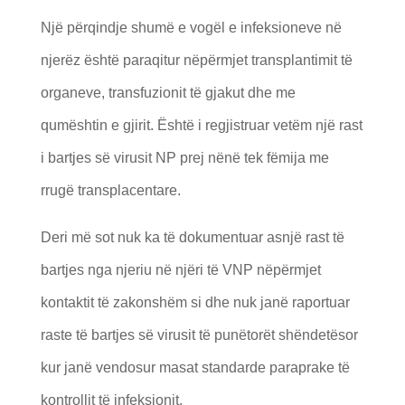
Një përqindje shumë e vogël e infeksioneve në
njerëz është paraqitur nëpërmjet transplantimit të
organeve, transfuzionit të gjakut dhe me
qumështin e gjirit. Është i regjistruar vetëm një rast
i bartjes së virusit NP prej nënë tek fëmija me
rrugë transplacentare.
Deri më sot nuk ka të dokumentuar asnjë rast të
bartjes nga njeriu në njëri të VNP nëpërmjet
kontaktit të zakonshëm si dhe nuk janë raportuar
raste të bartjes së virusit të punëtorët shëndetësor
kur janë vendosur masat standarde paraprake të
kontrollit të infeksionit.