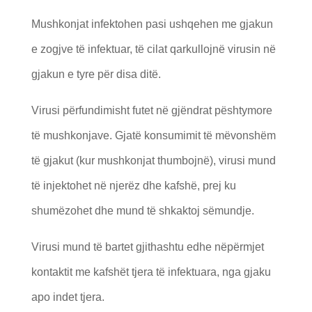
Mushkonjat infektohen pasi ushqehen me gjakun
e zogjve të infektuar, të cilat qarkullojnë virusin në
gjakun e tyre për disa ditë.
Virusi përfundimisht futet në gjëndrat pështymore
të mushkonjave. Gjatë konsumimit të mëvonshëm
të gjakut (kur mushkonjat thumbojnë), virusi mund
të injektohet në njerëz dhe kafshë, prej ku
shumëzohet dhe mund të shkaktoj sëmundje.
Virusi mund të bartet gjithashtu edhe nëpërmjet
kontaktit me kafshët tjera të infektuara, nga gjaku
apo indet tjera.