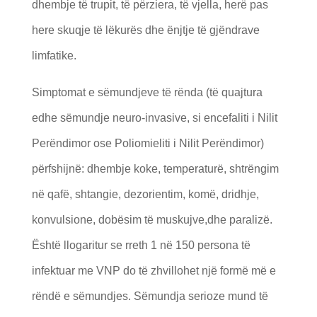
dhembje të trupit, të përziera, të vjella, herë pas
here skuqje të lëkurës dhe ënjtje të gjëndrave
limfatike.
Simptomat e sëmundjeve të rënda (të quajtura
edhe sëmundje neuro-invasive, si encefaliti i Nilit
Perëndimor ose Poliomieliti i Nilit Perëndimor)
përfshijnë: dhembje koke, temperaturë, shtrëngim
në qafë, shtangie, dezorientim, komë, dridhje,
konvulsione, dobësim të muskujve,dhe paralizë.
Është llogaritur se rreth 1 në 150 persona të
infektuar me VNP do të zhvillohet një formë më e
rëndë e sëmundjes. Sëmundja serioze mund të