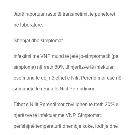
Janë raportuar raste të transmetimit te punëtorët
në laboratorë.
Shenjat dhe simptomat
Infektimi me VNP mund të jetë jo-simptomatik (pa
simptoma) në rreth 80% të njerëzve të infektuar,
ose mund të qoj në ethet e Nilit Perëndimor ose në
sëmundje të rënda të Nilit Perëndimor.
Ethet e Nilit Perëndimor zhvillohen të rreth 20% e
njerëzve të infektuar me VNP. Simptomat
përfshijnë temperaturë dhembje koke, lodhje dhe