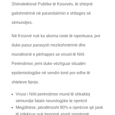
Shëndetësisë Publike të Kosovës, të shtojnë
gatishmërinë në parandalimin e shfaqjes së
sëmundjes.
Në Kosovë nuk ka akoma raste të raportuara, por
duke pasur parasysh rrezikshmërinë dhe
mundësinë e përhapjes se virusit të Nilit
Perëndimor, jemi duke vëzhguar situatën
epidemiologjike në vendin tonë por edhe të
shteteve fqinje.
Virusi i Nilit perëndimor mund të shkaktoj
sëmundje fatale neurologjike te njerëzit
Megjithëse, përafërsisht 80% e njerëzve që janë
të infektuar nuk tregojnë asnjë simptomë.