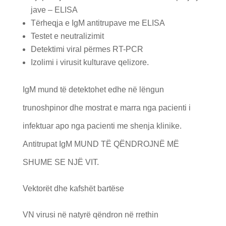
jave – ELISA
Tërheqja e IgM antitrupave me ELISA
Testet e neutralizimit
Detektimi viral përmes RT-PCR
Izolimi i virusit kulturave qelizore.
IgM mund të detektohet edhe në lëngun
trunoshpinor dhe mostrat e marra nga pacienti i
infektuar apo nga pacienti me shenja klinike.
Antitrupat IgM MUND TË QËNDROJNË MË
SHUME SE NJË VIT.
Vektorët dhe kafshët bartëse
VN virusi në natyrë qëndron në rrethin