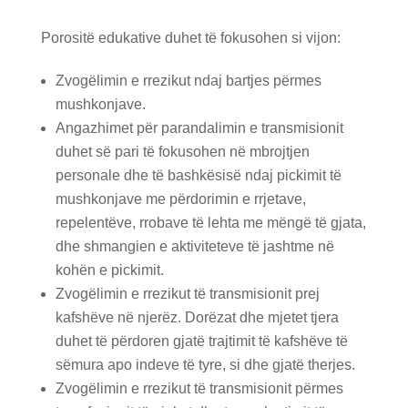
Porositë edukative duhet të fokusohen si vijon:
Zvogëlimin e rrezikut ndaj bartjes përmes
mushkonjave.
Angazhimet për parandalimin e transmisionit
duhet së pari të fokusohen në mbrojtjen
personale dhe të bashkësisë ndaj pickimit të
mushkonjave me përdorimin e rrjetave,
repelentëve, rrobave të lehta me mëngë të gjata,
dhe shmangien e aktiviteteve të jashtme në
kohën e pickimit.
Zvogëlimin e rrezikut të transmisionit prej
kafshëve në njerëz. Dorëzat dhe mjetet tjera
duhet të përdoren gjatë trajtimit të kafshëve të
sëmura apo indeve të tyre, si dhe gjatë therjes.
Zvogëlimin e rrezikut të transmisionit përmes