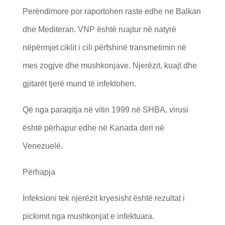
Perëndimore por raportohen raste edhe ne Balkan
dhe Mediteran. VNP është ruajtur në natyrë
nëpërmjet ciklit i cili përfshinë transmetimin në
mes zogjve dhe mushkonjave. Njerëzit, kuajt dhe
gjitarët tjerë mund të infektohen.
Që nga paraqitja në vitin 1999 në SHBA, virusi
është përhapur edhe në Kanada deri në
Venezuelë.
Përhapja
Infeksioni tek njerëzit kryesisht është rezultat i
pickimit nga mushkonjat e infektuara.