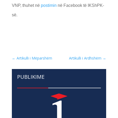
VNP, thuhet në
postimin
në Facebook të IKShPK-
së.
←
Artikulli i Mëparshëm
Artikulli i Ardhshëm
→
PUBLIKIME