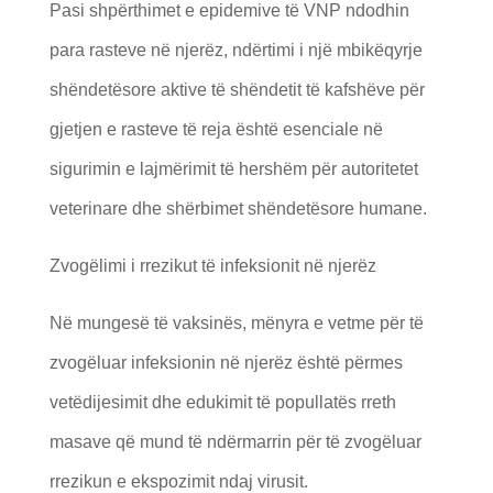
Pasi shpërthimet e epidemive të VNP ndodhin
para rasteve në njerëz, ndërtimi i një mbikëqyrje
shëndetësore aktive të shëndetit të kafshëve për
gjetjen e rasteve të reja është esenciale në
sigurimin e lajmërimit të hershëm për autoritetet
veterinare dhe shërbimet shëndetësore humane.
Zvogëlimi i rrezikut të infeksionit në njerëz
Në mungesë të vaksinës, mënyra e vetme për të
zvogëluar infeksionin në njerëz është përmes
vetëdijesimit dhe edukimit të popullatës rreth
masave që mund të ndërmarrin për të zvogëluar
rrezikun e ekspozimit ndaj virusit.