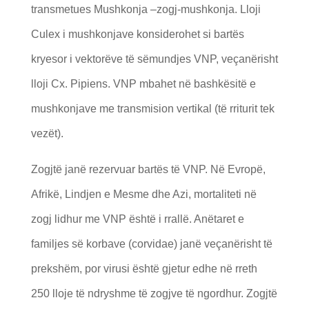
transmetues Mushkonja –zogj-mushkonja. Lloji
Culex i mushkonjave konsiderohet si bartës
kryesor i vektorëve të sëmundjes VNP, veçanërisht
lloji Cx. Pipiens. VNP mbahet në bashkësitë e
mushkonjave me transmision vertikal (të rriturit tek
vezët).
Zogjtë janë rezervuar bartës të VNP. Në Evropë,
Afrikë, Lindjen e Mesme dhe Azi, mortaliteti në
zogj lidhur me VNP është i rrallë. Anëtaret e
familjes së korbave (corvidae) janë veçanërisht të
prekshëm, por virusi është gjetur edhe në rreth
250 lloje të ndryshme të zogjve të ngordhur. Zogjtë