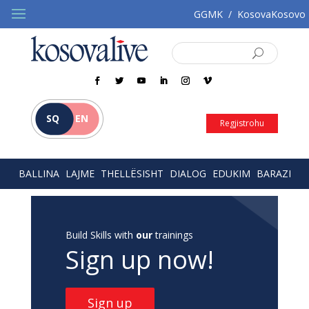
GGMK
/
KosovaKosovo
SQ
EN
Regjistrohu
BALLINA
LAJME
THELLËSISHT
DIALOG
EDUKIM
BARAZI
Build Skills with
our
trainings
Sign up now!
Sign up