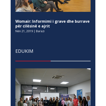
Womair: Informimi i grave dhe burrave
për cilësinë e ajrit
Nën 21, 2019
|
Barazi
EDUKIM