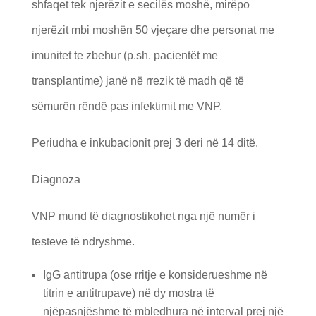
shfaqet tek njerëzit e secilës moshë, mirëpo
njerëzit mbi moshën 50 vjeçare dhe personat me
imunitet te zbehur (p.sh. pacientët me
transplantime) janë në rrezik të madh që të
sëmurën rëndë pas infektimit me VNP.
Periudha e inkubacionit prej 3 deri në 14 ditë.
Diagnoza
VNP mund të diagnostikohet nga një numër i
testeve të ndryshme.
IgG antitrupa (ose rritje e konsiderueshme në
titrin e antitrupave) në dy mostra të
njëpasnjëshme të mbledhura në interval prej një