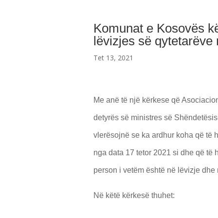
Komunat e Kosovës kër
lëvizjes së qytetarëve 
Tet 13, 2021
Me anë të një kërkese që Asociacio
detyrës së ministres së Shëndetësi
vlerësojnë se ka ardhur koha që të hi
nga data 17 tetor 2021 si dhe që të 
person i vetëm është në lëvizje dhe
Në këtë kërkesë thuhet: