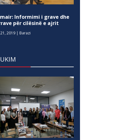
mair: Informimi i grave dhe
rave për cilësinë e ajrit
21, 2019
|
Barazi
DUKIM