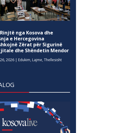
 Rinjtë nga Kosova dhe
snja e Hercegovina
shkojnë Zërat për Sigurinë
gjitale dhe Shëndetin Mendor
26, 2026
|
Edukim
,
Lajme
,
Thellesisht
ALOG