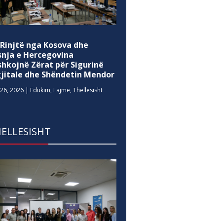
 Rinjtë nga Kosova dhe
snja e Hercegovina
shkojnë Zërat për Sigurinë
gjitale dhe Shëndetin Mendor
26, 2026
|
Edukim
,
Lajme
,
Thellesisht
ELLESISHT