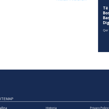
Të
Bo
Ba
Di
Qer 
SITEMAP
allina
Historia
Privacy Policy