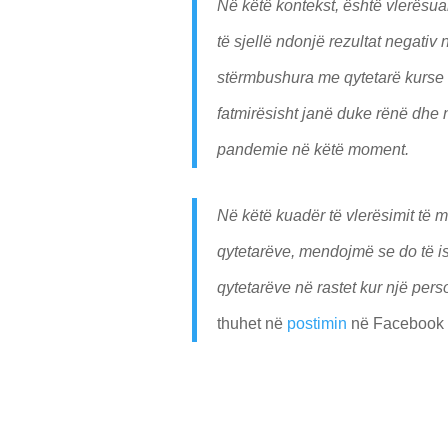
Në këtë kontekst, është vlerësua
të sjellë ndonjë rezultat negativ
stërmbushura me qytetarë kurse n
fatmirësisht janë duke rënë dhe 
pandemie në këtë moment.
Në këtë kuadër të vlerësimit të 
qytetarëve, mendojmë se do të i
qytetarëve në rastet kur një per
thuhet në
postimin
në Facebook t