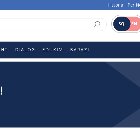
Historia
Për N
SQ
EN
SHT
DIALOG
EDUKIM
BARAZI
!