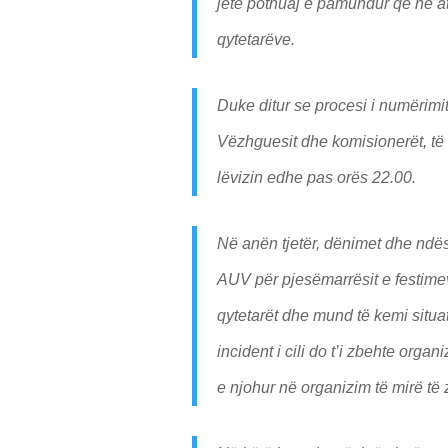
jetë pothuaj e pamundur që në a
qytetarëve.
Duke ditur se procesi i numërimi
Vëzhguesit dhe komisionerët, të 
lëvizin edhe pas orës 22.00.
Në anën tjetër, dënimet dhe ndë
AUV për pjesëmarrësit e festim
qytetarët dhe mund të kemi situ
incident i cili do t’i zbehte orga
e njohur në organizim të mirë të