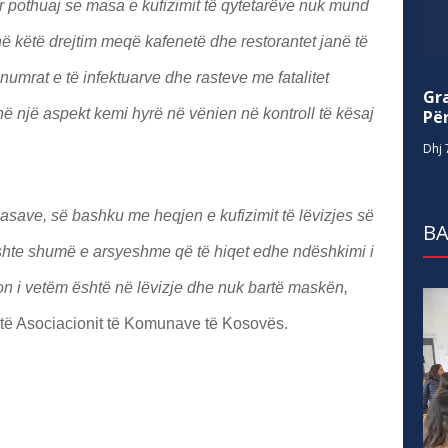
r pothuaj se masa e kufizimit të qytetarëve nuk mund
 në këtë drejtim meqë kafenetë dhe restorantet janë të
umrat e të infektuarve dhe rasteve me fatalitet
Gr
në një aspekt kemi hyrë në vënien në kontroll të kësaj
Për
Dhj 
masave, së bashku me heqjen e kufizimit të lëvizjes së
BA
shte shumë e arsyeshme që të hiqet edhe ndëshkimi i
son i vetëm është në lëvizje dhe nuk bartë maskën,
ë Asociacionit të Komunave të Kosovës.