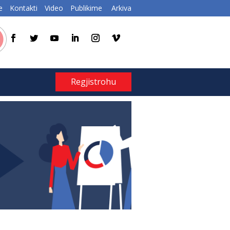
e
Kontakti
Video
Publikime
Arkiva
Regjistrohu