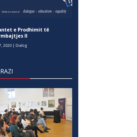
antet e Prodhimit të
mbajtjes II
7, 2020
|
Dialog
RAZI