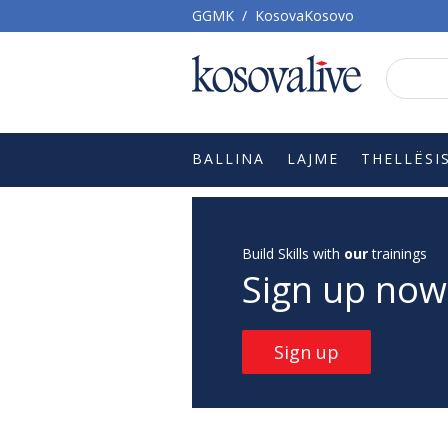
GGMK
/
KosovaKosovo
BALLINA
LAJME
THELLËSI
Build Skills with
our
trainings
Sign up now
Sign up