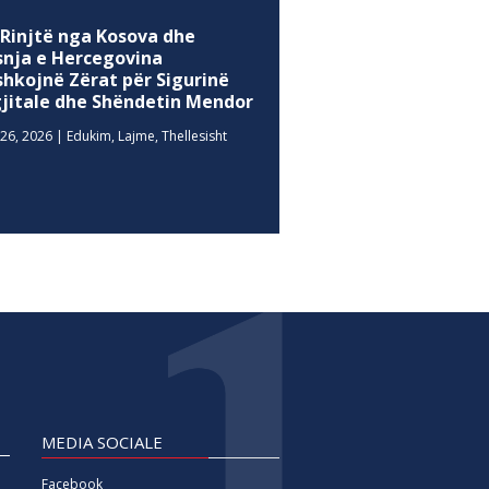
 Rinjtë nga Kosova dhe
snja e Hercegovina
shkojnë Zërat për Sigurinë
gjitale dhe Shëndetin Mendor
26, 2026
|
Edukim
,
Lajme
,
Thellesisht
MEDIA SOCIALE
Facebook