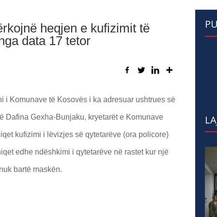
PU
kojnë heqjen e kufizimit të
nga data 17 tetor
ni i Komunave të Kosovës i ka adresuar ushtrues së
së Dafina Gexha-Bunjaku, kryetarët e Komunave
LA
qet kufizimi i lëvizjes së qytetarëve (ora policore)
hiqet edhe ndëshkimi i qytetarëve në rastet kur një
 nuk bartë maskën.