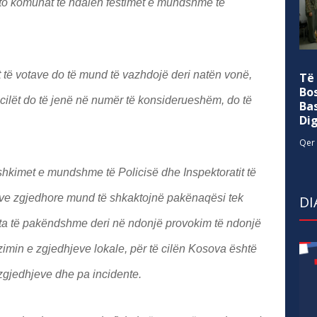
to komunat të ndalen festimet e mundshme të
t të votave do të mund të vazhdojë deri natën vonë,
Të
Bo
cilët do të jenë në numër të konsiderueshëm, do të
Ba
Di
Qer 
shkimet e mundshme të Policisë dhe Inspektoratit të
eve zgjedhore mund të shkaktojnë pakënaqësi tek
DI
ata të pakëndshme deri në ndonjë provokim të ndonjë
nizimin e zgjedhjeve lokale, për të cilën Kosova është
 zgjedhjeve dhe pa incidente.