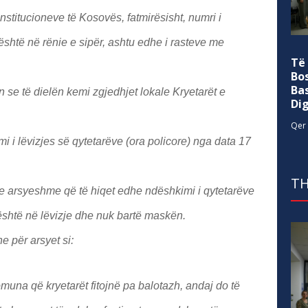
stitucioneve të Kosovës, fatmirësisht, numri i
shtë në rënie e sipër, ashtu edhe i rasteve me
Të
Bo
Ba
n se të dielën kemi zgjedhjet lokale Kryetarët e
Di
Qer 
mi i lëvizjes së qytetarëve (ora policore) nga data 17
TH
 arsyeshme që të hiqet edhe ndëshkimi i qytetarëve
 është në lëvizje dhe nuk bartë maskën.
e për arsyet si:
omuna që kryetarët fitojnë pa balotazh, andaj do të