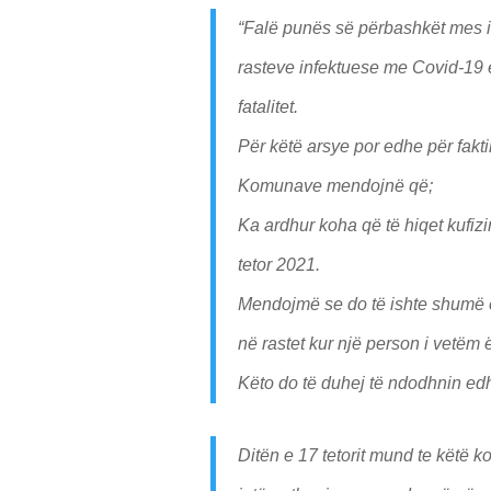
“Falë punës së përbashkët mes in
rasteve infektuese me Covid-19 ë
fatalitet.
Për këtë arsye por edhe për fakti
Komunave mendojnë që;
Ka ardhur koha që të hiqet kufizi
tetor 2021.
Mendojmë se do të ishte shumë e
në rastet kur një person i vetëm
Këto do të duhej të ndodhnin edh
Ditën e 17 tetorit mund te këtë k