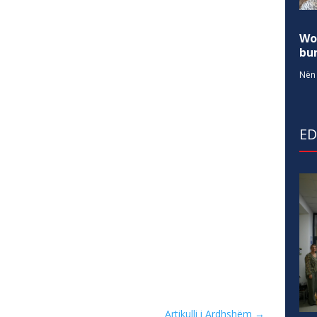
Wo
bur
Nën 
E
Artikulli i Ardhshëm
→