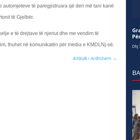
 automjeteve të paregjistruara që deri më tani kanë
onit të Gjelbër.
Gr
lje e të drejtave të njeriut dhe me vendim të
Për
zim, thuhet në komunikatën për media e KMDLNj-së.
Dhj 
Artikulli i Ardhshëm
→
BA