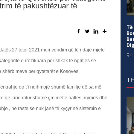
strim të pakushtëzuar të
Të
Bo
Ba
Di
atës 27 tetor 2021 mori vendim që të ndajë mjete
Qer 
ategoritë e rrezikuara për shkak të ngritjes së
e shërbimeve për qytetarët e Kosovës.
TH
rkrahje do t’i ndihmojë shumë familje që sa më
rë që janë rritur shumë çmimet e naftës, rrymës dhe
hje , në raste se nuk janë të kyçyr në sistemin e