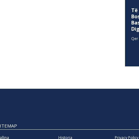
Të
Bo
Ba
Di
Qer 
SITEMAP
allina
Historia
Privacy Policy