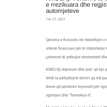
e rrezikuara dhe regji
automjeteve
Tet 27, 2021
Qeveria e Kosovës në mbledhjen e d
shtesë financiare për të mbështetur k
çmimeve të artikujve elementarë dh
KMDLNj shpreson dhe pret që kjo pë
lehtë ta përballojnë dimrin aq më pa
druve që përdoren kryesisht për ngro
ngrohjes dhe “Termokos-it”.