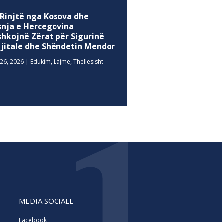
 Rinjtë nga Kosova dhe
snja e Hercegovina
shkojnë Zërat për Sigurinë
gjitale dhe Shëndetin Mendor
26, 2026
|
Edukim
,
Lajme
,
Thellesisht
MEDIA SOCIALE
Facebook