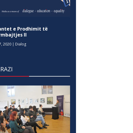
antet e Prodhimit të
mbajtjes II
7, 2020
|
Dialog
RAZI