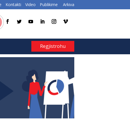
e
Kontakti
Video
Publikime
Arkiva
Regjistrohu