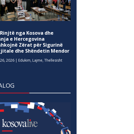
 Rinjtë nga Kosova dhe
snja e Hercegovina
shkojnë Zërat për Sigurinë
gjitale dhe Shëndetin Mendor
26, 2026
|
Edukim
,
Lajme
,
Thellesisht
ALOG