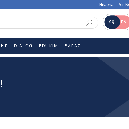
Historia
Për N
SQ
EN
SHT
DIALOG
EDUKIM
BARAZI
!