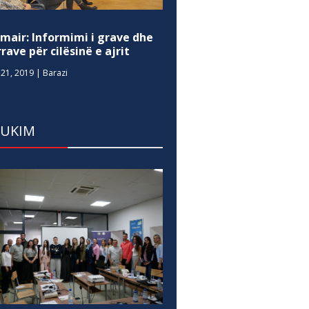
mair: Informimi i grave dhe
rave për cilësinë e ajrit
21, 2019
|
Barazi
DUKIM