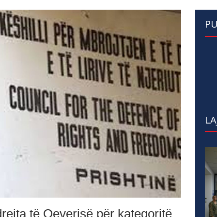
PU
LA
ejta të Qeverisë për kategoritë