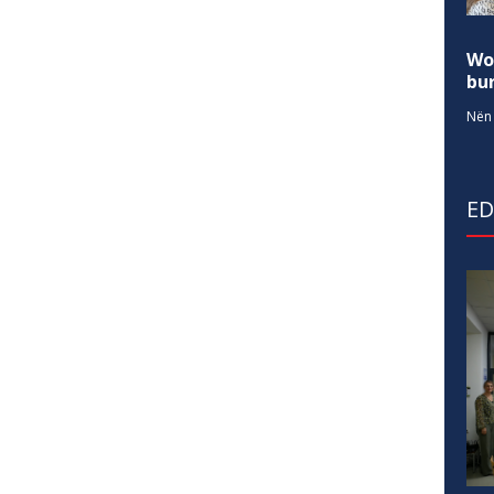
Wo
bur
Nën 
E