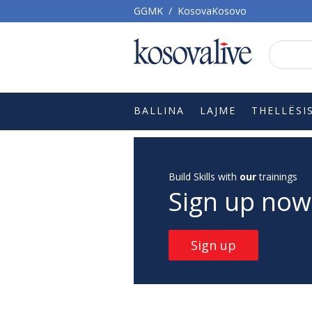
GGMK
/
KosovaKosovo
BALLINA
LAJME
THELLËSI
Build Skills with
our
trainings
Sign up now
Sign up