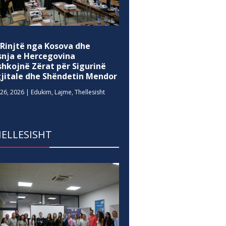
 Rinjtë nga Kosova dhe
snja e Hercegovina
shkojnë Zërat për Sigurinë
gjitale dhe Shëndetin Mendor
26, 2026
|
Edukim
,
Lajme
,
Thellesisht
ELLESISHT