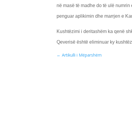
në masë të madhe do të ulë numrin e
penguar aplikimin dhe marrjen e Kart
Kushtëzimi i deritashëm ka qenë shke
Qeverisë është eliminuar ky kushtë
←
Artikulli i Mëparshëm