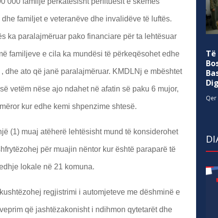
00 000 familje përkatësisht përfituesit e skemës
 dhe familjet e veteranëve dhe invalidëve të luftës.
s ka paralajmëruar pako financiare për ta lehtësuar
Të
ë familjeve e cila ka mundësi të përkeqësohet edhe
Bo
 , dhe ato që janë paralajmëruar. KMDLNj e mbështet
Ba
Di
së vetëm nëse ajo ndahet në afatin së paku 6 mujor,
Qer 
dimëror kur edhe kemi shpenzime shtesë.
një (1) muaj atëherë lehtësisht mund të konsiderohet
DI
hfrytëzohej për muajin nëntor kur është paraparë të
gjedhje lokale në 21 komuna.
n kushtëzohej regjistrimi i automjeteve me dëshminë e
ë veprim që jashtëzakonisht i ndihmon qytetarët dhe