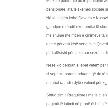
Me këtë përkrahje do të përfitojnë 3
pensionale, ata të skemës sociale si
Në të njejtën kohë Qeveria e Kosovë
gjendjen e rëndë ekonomike të shum
më shumë me rritjen e çmimeve tani
dhe e përkrah këtë vendim të Qeveri
përkatësisht për ta kaluar sezonin 
Nëse kjo përkrahje jepet vetëm për 
si veprim i paramenduar e që do të s
mbahet raundi i dytë i votimit për z
Shfuqizimi i Rregullores me të cilë
pagimit të tatimit në pronë është nj