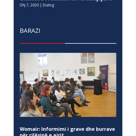
Dhj 7, 2020
|
Dialog
BARAZI
Womair: Informimi i grave dhe burrave
për cilësinë e ajrit