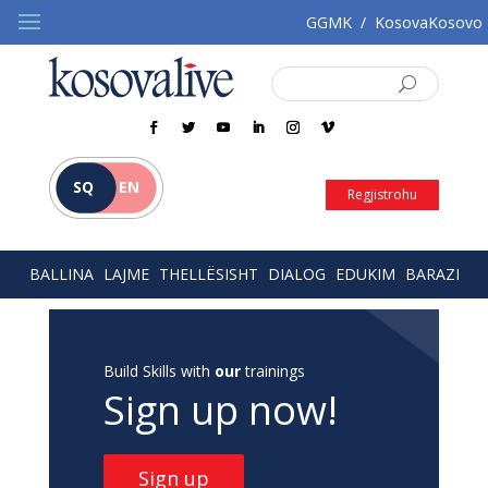
GGMK
/
KosovaKosovo
SQ
EN
Regjistrohu
BALLINA
LAJME
THELLËSISHT
DIALOG
EDUKIM
BARAZI
Build Skills with
our
trainings
Sign up now!
Sign up