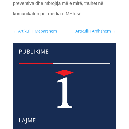
preventiva dhe mbrojtja më e mirë, thuhet në
komunikatën për media e MSh-së.
←
Artikulli i Mëparshëm
Artikulli i Ardhshëm
→
PUBLIKIME
LAJME