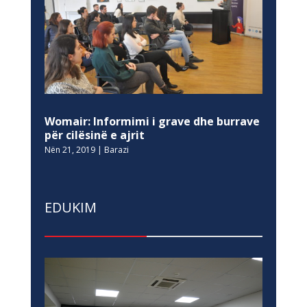
Womair: Informimi i grave dhe burrave
për cilësinë e ajrit
Nën 21, 2019
|
Barazi
EDUKIM