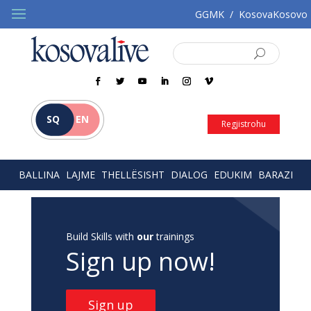
GGMK
/
KosovaKosovo
SQ
EN
Regjistrohu
BALLINA
LAJME
THELLËSISHT
DIALOG
EDUKIM
BARAZI
Build Skills with
our
trainings
Sign up now!
Sign up