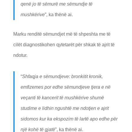
qenë jo të sëmurë me sëmundje të
mushkërive
”, ka thënë ai.
Marku renditë sëmundjet më të shpeshta me të
cilët diagnostikohen qytetarët për shkak të ajrit të
ndotur.
“
Shfaqja e sëmundjeve: bronkitit kronik,
emfizemes por edhe sëmundjeve tjera e në
veçanti të kancerit të mushkërive shumë
studime e lidhin ngushtë me ndotjen e ajrit
sidomos kur ka ekspozim të lartë apo edhe për
një kohë të gjatë
”, ka thënë ai.