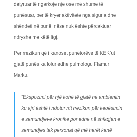
detyruar të ngarkojë një ose më shumë të
punësuar, për të kryer aktivitete nga siguria dhe
shëndeti në punë, nëse nuk është përcaktuar
ndryshe me këtë ligj.
Për rrezikun që i kanoset punëtorëve të KEK’ut
gjatë punës ka folur edhe pulmologu Flamur
Marku.
“E
kspozimi për një kohë të gjatë në ambientin
ku ajri është i ndotur rrit rrezikun për keqësimin
e sëmundjeve kronike por edhe në shfaqjen e
sëmundjes tek personat që më herët kanë