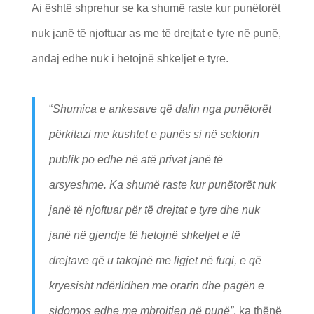
Ai është shprehur se ka shumë raste kur punëtorët
nuk janë të njoftuar as me të drejtat e tyre në punë,
andaj edhe nuk i hetojnë shkeljet e tyre.
“
Shumica e ankesave që dalin nga punëtorët
përkitazi me kushtet e punës si në sektorin
publik po edhe në atë privat janë të
arsyeshme. Ka shumë raste kur punëtorët nuk
janë të njoftuar për të drejtat e tyre dhe nuk
janë në gjendje të hetojnë shkeljet e të
drejtave që u takojnë me ligjet në fuqi, e që
kryesisht ndërlidhen me orarin dhe pagën e
sidomos edhe me mbrojtjen në punë”
, ka thënë