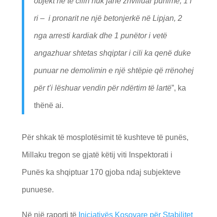
objekt në të cilin nuk janë zhvilluar punime, 1 i
ri – i pronarit ne një betonjerkë në Lipjan, 2
nga arresti kardiak dhe 1 punëtor i vetë
angazhuar shtetas shqiptar i cili ka qenë duke
punuar ne demolimin e një shtëpie që rrënohej
për t’i lëshuar vendin për ndërtim të lartë
”, ka
thënë ai.
Për shkak të mosplotësimit të kushteve të punës,
Millaku tregon se gjatë këtij viti Inspektorati i
Punës ka shqiptuar 170 gjoba ndaj subjekteve
punuese.
Në një raporti të
Iniciativës Kosovare për Stabilitet