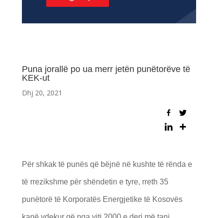
Puna jorallë po ua merr jetën punëtorëve të
KEK-ut
Dhj 20, 2021
Për shkak të punës që bëjnë në kushte të rënda e
të rrezikshme për shëndetin e tyre, rreth 35
punëtorë të Korporatës Energjetike të Kosovës
kanë vdekur që nga viti 2000 e deri më tani.