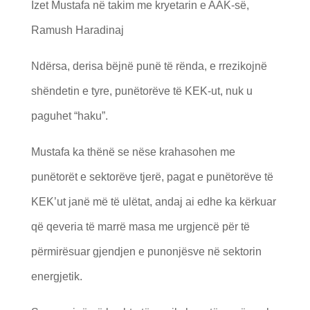
Izet Mustafa në takim me kryetarin e AAK-së,
Ramush Haradinaj
Ndërsa, derisa bëjnë punë të rënda, e rrezikojnë
shëndetin e tyre, punëtorëve të KEK-ut, nuk u
paguhet “haku”.
Mustafa ka thënë se nëse krahasohen me
punëtorët e sektorëve tjerë, pagat e punëtorëve të
KEK’ut janë më të ulëtat, andaj ai edhe ka kërkuar
që qeveria të marrë masa me urgjencë për të
përmirësuar gjendjen e punonjësve në sektorin
energjetik.