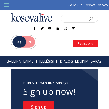
GGMK
/
KosovaKosovo
SQ
EN
Regjistrohu
BALLINA
LAJME
THELLËSISHT
DIALOG
EDUKIM
BARAZI
Build Skills with
our
trainings
Sign up now!
Sign up