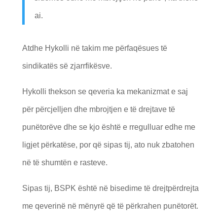
ai.
Atdhe Hykolli në takim me përfaqësues të
sindikatës së zjarrfikësve.
Hykolli thekson se qeveria ka mekanizmat e saj
për përcjelljen dhe mbrojtjen e të drejtave të
punëtorëve dhe se kjo është e rregulluar edhe me
ligjet përkatëse, por që sipas tij, ato nuk zbatohen
në të shumtën e rasteve.
Sipas tij, BSPK është në bisedime të drejtpërdrejta
me qeverinë në mënyrë që të përkrahen punëtorët.