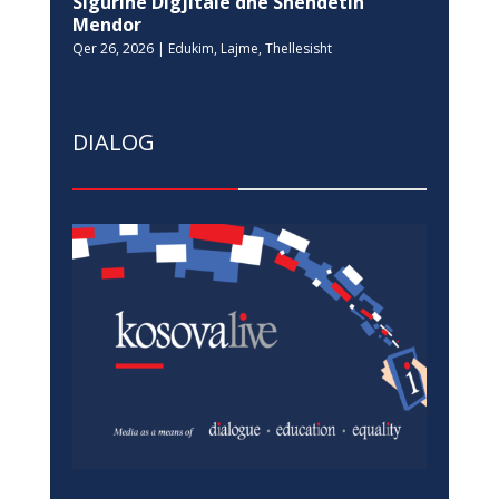
Sigurinë Digjitale dhe Shëndetin
Mendor
Qer 26, 2026
|
Edukim
,
Lajme
,
Thellesisht
DIALOG