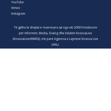
YouTube
Vimeo
Instagram
Të gjitha të drejtat e rezervuara që nga viti 2000 Fondacioni
për Informim, Media, Dialog dhe Edukim KosovaLive
(KosovaLive/KIMDE), më parë Agjencia e Lajmeve Kosova Live
(AKL).