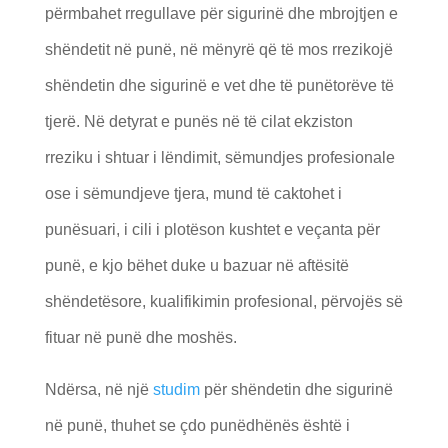
përmbahet rregullave për sigurinë dhe mbrojtjen e
shëndetit në punë, në mënyrë që të mos rrezikojë
shëndetin dhe sigurinë e vet dhe të punëtorëve të
tjerë. Në detyrat e punës në të cilat ekziston
rreziku i shtuar i lëndimit, sëmundjes profesionale
ose i sëmundjeve tjera, mund të caktohet i
punësuari, i cili i plotëson kushtet e veçanta për
punë, e kjo bëhet duke u bazuar në aftësitë
shëndetësore, kualifikimin profesional, përvojës së
fituar në punë dhe moshës.
Ndërsa, në një
studim
për shëndetin dhe sigurinë
në punë, thuhet se çdo punëdhënës është i