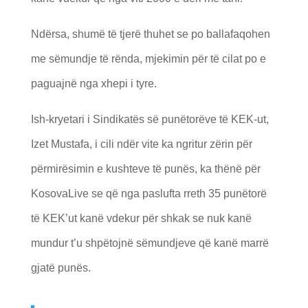
Ndërsa, shumë të tjerë thuhet se po ballafaqohen
me sëmundje të rënda, mjekimin për të cilat po e
paguajnë nga xhepi i tyre.
Ish-kryetari i Sindikatës së punëtorëve të KEK-ut,
Izet Mustafa, i cili ndër vite ka ngritur zërin për
përmirësimin e kushteve të punës, ka thënë për
KosovaLive se që nga paslufta rreth 35 punëtorë
të KEK’ut kanë vdekur për shkak se nuk kanë
mundur t’u shpëtojnë sëmundjeve që kanë marrë
gjatë punës.