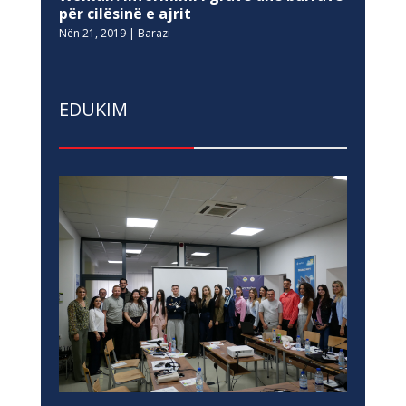
për cilësinë e ajrit
Nën 21, 2019
|
Barazi
EDUKIM