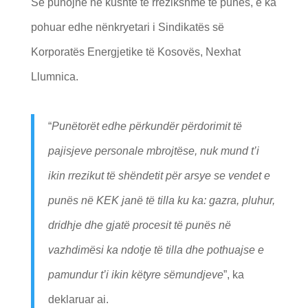
Se punojnë në kushte të rrezikshme të punës, e ka
pohuar edhe nënkryetari i Sindikatës së
Korporatës Energjetike të Kosovës, Nexhat
Llumnica.
“
Punëtorët edhe përkundër përdorimit të
pajisjeve personale mbrojtëse, nuk mund t’i
ikin rrezikut të shëndetit për arsye se vendet e
punës në KEK janë të tilla ku ka: gazra, pluhur,
dridhje dhe gjatë procesit të punës në
vazhdimësi ka ndotje të tilla dhe pothuajse e
pamundur t’i ikin këtyre sëmundjeve
”, ka
deklaruar ai.