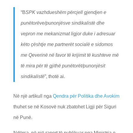
“B
SPK vazhdueshëm përcjell gjendjen e
punëtorëve/punonjësve sindikalistë dhe
vepron me mekanizmat ligjor duke i adresuar
këto çështje me partnerët socialë e sidomos
me Qeverinë në favor të krijimit të kushteve më
të mira për të gjithë punëtorët/punonjësit
sindikalistë
”, thotë ai.
Në një artikull nga
Qendra për Politika dhe Avokim
thuhet se në Kosovë nuk zbatohet Ligji për Siguri
në Punë.
Ndërsa, në një raport të publikuar nga Ministria e