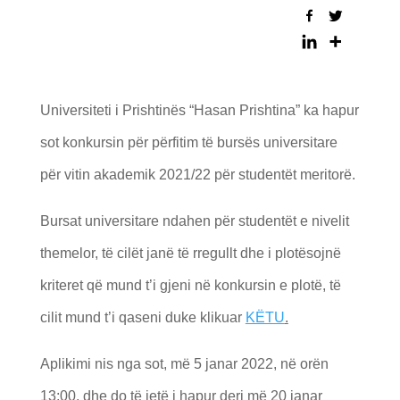
Universiteti i Prishtinës “Hasan Prishtina” ka hapur
sot konkursin për përfitim të bursës universitare
për vitin akademik 2021/22 për studentët meritorë.
Bursat universitare ndahen për studentët e nivelit
themelor, të cilët janë të rregullt dhe i plotësojnë
kriteret që mund t’i gjeni në konkursin e plotë, të
cilit mund t’i qaseni duke klikuar
KËTU
.
Aplikimi nis nga sot, më 5 janar 2022, në orën
13:00, dhe do të jetë i hapur deri më 20 janar