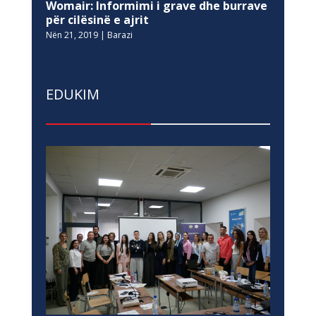
Womair: Informimi i grave dhe burrave
për cilësinë e ajrit
Nën 21, 2019
|
Barazi
EDUKIM