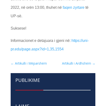
2022, në orën 13:00, thuhet në
faqen zyrtare
të
UP-së.
Suksese!
Informacionet e detajuara i gjeni në:
https://uni-
pr.edu/page.aspx?id=1,35,1554
←
Artikulli i Mëparshëm
Artikulli i Ardhshëm
→
PUBLIKIME