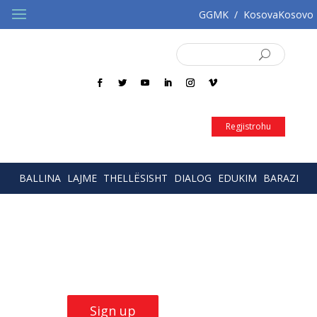
GGMK
/
KosovaKosovo
SQ
EN
Regjistrohu
BALLINA
LAJME
THELLËSISHT
DIALOG
EDUKIM
BARAZI
Build Skills with
our
trainings
Sign up now!
Sign up