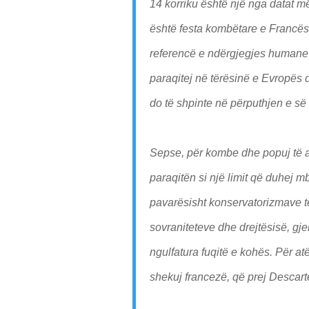
14 korriku është një nga datat m
është festa kombëtare e Francës.
referencë e ndërgjegjes humane 
paraqitej në tërësinë e Evropës
do të shpinte në përputhjen e së 
Sepse, për kombe dhe popuj të a
paraqitën si një limit që duhej 
pavarësisht konservatorizmave t
sovraniteteve dhe drejtësisë, gje
ngulfatura fuqitë e kohës. Për at
shekuj francezë, që prej Descartes