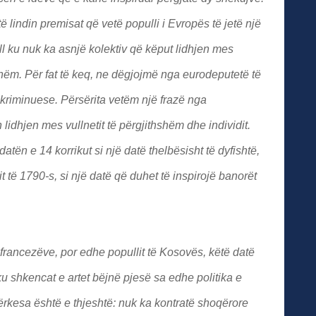
 lindin premisat që vetë populli i Evropës të jetë një
ull ku nuk ka asnjë kolektiv që këput lidhjen mes
thshëm. Për fat të keq, ne dëgjojmë nga eurodeputetë të
skriminuese. Përsërita vetëm një frazë nga
lidhjen mes vullnetit të përgjithshëm dhe individit.
atën e 14 korrikut si një datë thelbësisht të dyfishtë,
 të 1790-s, si një datë që duhet të inspirojë banorët
 francezëve, por edhe popullit të Kosovës, këtë datë
u shkencat e artet bëjnë pjesë sa edhe politika e
Kërkesa është e thjeshtë: nuk ka kontratë shoqërore