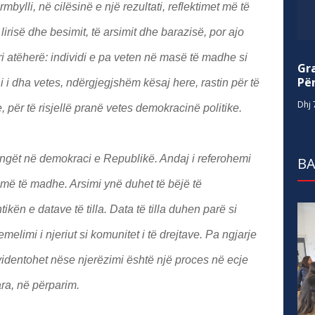
mbylli, në cilësinë e një rezultati, reflektimet më të
lirisë dhe besimit, të arsimit dhe barazisë, por ajo
ri atëherë: individi e pa veten në masë të madhe si
Gr
Për
Ai i dha vetes, ndërgjegjshëm kësaj here, rastin për të
Dhj 
 për të risjellë pranë vetes demokracinë politike.
ngët në demokraci e Republikë. Andaj i referohemi
BA
më të madhe. Arsimi ynë duhet të bëjë të
ën e datave të tilla. Data të tilla duhen parë si
emelimi i njeriut si komunitet i të drejtave. Pa ngjarje
identohet nëse njerëzimi është një proces në ecje
ra, në përparim.