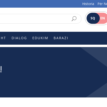
Historia
Për N
SQ
EN
SHT
DIALOG
EDUKIM
BARAZI
!