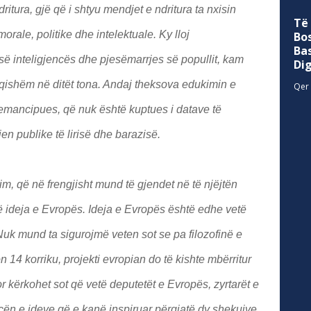
ritura, gjë që i shtyu mendjet e ndritura ta nxisin
Të
orale, politike dhe intelektuale. Ky lloj
Bo
Ba
ë inteligjencës dhe pjesëmarrjes së popullit, kam
Di
qishëm në ditët tona. Andaj theksova edukimin e
Qer 
 emancipues, që nuk është kuptues i datave të
n publike të lirisë dhe barazisë.
, që në frengjisht mund të gjendet në të njëjtën
të ideja e Evropës. Ideja e Evropës është edhe vetë
Nuk mund ta sigurojmë veten sot se pa filozofinë e
n 14 korriku, projekti evropian do të kishte mbërritur
or kërkohet sot që vetë deputetët e Evropës, zyrtarët e
cën e ideve që e kanë inspiruar përgjatë dy shekujve.