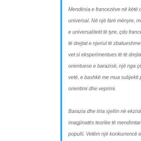
Mendësia e francezëve në këtë da
universal. Në një farë mënyre, m
e universalitetit të tyre, çdo fr
të drejtat e njeriut të zbatueshme
vet si eksperimentues të të drejt
orientuese e barazisë, një nga çë
vetë, e bashkë me mua subjekti po
orientimi dhe veprimi.
Barazia dhe liria sjellin në ekz
imagjinatës teorike të mendimta
populli. Vetëm një konkurrencë e 