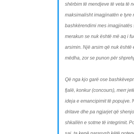
shërbim të mendjeve të veta të nd
maksimalisht imagjinatën e tyre m
bashkërendimi mes imagjinatës s
merakun se nuk është më aq i fu
arsimin. Një arsim që nuk është
mëdha, zor se punon për shprehje
Që nga kjo garë ose bashkëveprim
fjalë, konkur (concours), merr je
ideja e emancipimit të popujve. 
dritave dhe pa ngjarjet që shenjo
shkallën e sotme të integrimit. P
saj, ta kenë parasysh këtë poten