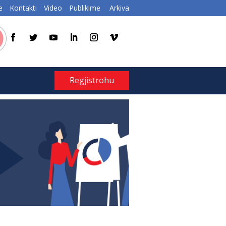
e
Kontakti
Video
Publikime
Arkiva
Regjistrohu