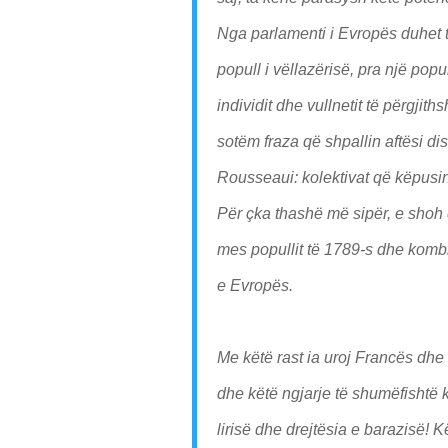
Nga parlamenti i Evropës duhet të
popull i vëllazërisë, pra një pop
individit dhe vullnetit të përgji
sotëm fraza që shpallin aftësi di
Rousseaui: kolektivat që këpusin 
Për çka thashë më sipër, e shoh d
mes popullit të 1789-s dhe kombit
e Evropës.
Me këtë rast ia uroj Francës dhe
dhe këtë ngjarje të shumëfishtë k
lirisë dhe drejtësia e barazisë! 