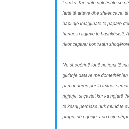
korriku. Kjo datë nuk është se për
lartë të arteve dhe shkencave, të 
hapi një imagjinatë të paparë de
hartues i ligjeve të bashkësisë. 
rikonceptuar kontratën shoqërore,
Në shoqërinë tonë ne jemi të ma
gjithnjë datave me domethënien 
pamundurën për ta lexuar semantik
ngjarje, si çastet kur ka ngjarë th
të kësaj përmase nuk mund të ev
prapa, në ngecje, apo ecje përpa