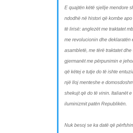
E quajtën këtë sjellje mendore sh
ndodhë në histori që kombe apo 
të lirisë: anglezët me traktatet
me revolucionin dhe deklaratën 
asambletë, me tërë traktatet dhe 
gjermanët me përpunimin e jehon
që këtej e tutje do të ishte entuz
një lloj menteshe e domosdoshme
shekujt që do të vinin. Italianët
iluminizmit patën Republikën.
Nuk besoj se ka datë që përfshin