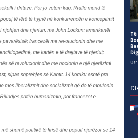
ekulli i dritave. Por jo vetëm kaq. Rrallë mund të
popuj të tërë të hyjnë në konkurrencën e konceptimit
 mbi njohjen dhe njeriun, me John Lockun; amerikanët
Të
Bo
e pavarësisë; francezët me revolucionin dhe me
Ba
Di
enciklopedinë, me kartën e të drejtave të njeriut;
Qer 
ës së revolucionit dhe me nocionin e një njerëzimi
iast, sipas shprehjes së Kantit. 14 korriku është pra
 mes liberalizmit dhe socializmit që do të mbulonin
DI
 e Rilindjes patën humanizmin, por francezët e
 më shumë politikë të lirisë dhe popull njerëzor se 14