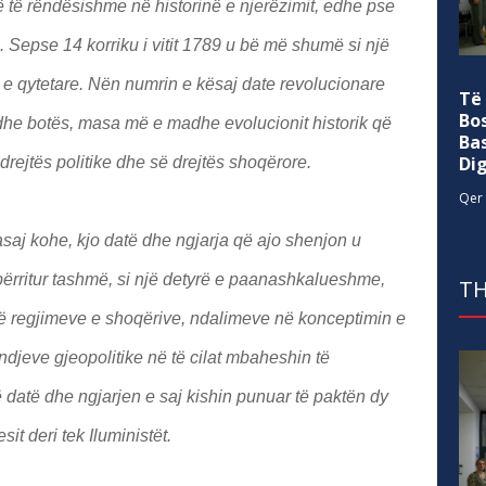
ë të rëndësishme në historinë e njerëzimit, edhe pse
 Sepse 14 korriku i vitit 1789 u bë më shumë si një
e qytetare. Nën numrin e kësaj date revolucionare
Të
Bo
 dhe botës, masa më e madhe evolucionit historik që
Ba
Di
drejtës politike dhe së drejtës shoqërore.
Qer 
saj kohe, kjo datë dhe ngjarja që ajo shenjon u
mbërritur tashmë, si një detyrë e paanashkalueshme,
TH
ë regjimeve e shoqërive, ndalimeve në konceptimin e
ndjeve gjeopolitike në të cilat mbaheshin të
ë datë dhe ngjarjen e saj kishin punuar të paktën dy
it deri tek Iluministët.