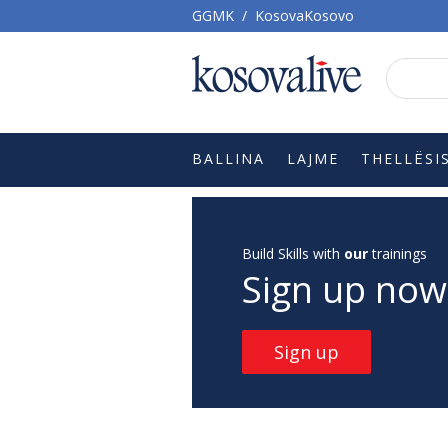
GGMK
/
KosovaKosovo
BALLINA
LAJME
THELLËSI
Build Skills with
our
trainings
Sign up now
Sign up