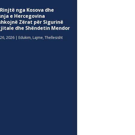
 Rinjtë nga Kosova dhe
snja e Hercegovina
shkojnë Zërat për Sigurinë
gjitale dhe Shëndetin Mendor
26, 2026
|
Edukim
,
Lajme
,
Thellesisht