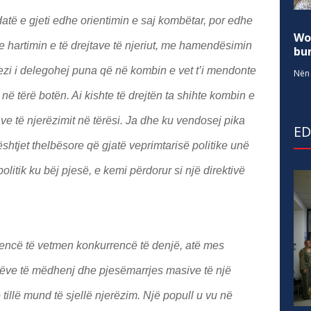
të e gjeti edhe orientimin e saj kombëtar, por edhe
Wo
e hartimin e të drejtave të njeriut, me hamendësimin
bur
ancezi i delegohej puna që në kombin e vet t’i mendonte
Nën 
 në tërë botën. Ai kishte të drejtën ta shihte kombin e
ave të njerëzimit në tërësi. Ja dhe ku vendosej pika
E
shtjet thelbësore që gjatë veprimtarisë politike unë
litik ku bëj pjesë, e kemi përdorur si një direktivë
istencë të vetmen konkurrencë të denjë, atë mes
rëve të mëdhenj dhe pjesëmarrjes masive të një
tillë mund të sjellë njerëzim. Një popull u vu në