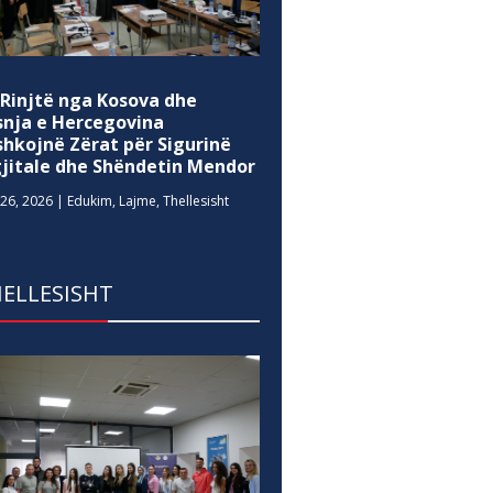
 Rinjtë nga Kosova dhe
snja e Hercegovina
shkojnë Zërat për Sigurinë
gjitale dhe Shëndetin Mendor
26, 2026
|
Edukim
,
Lajme
,
Thellesisht
ELLESISHT