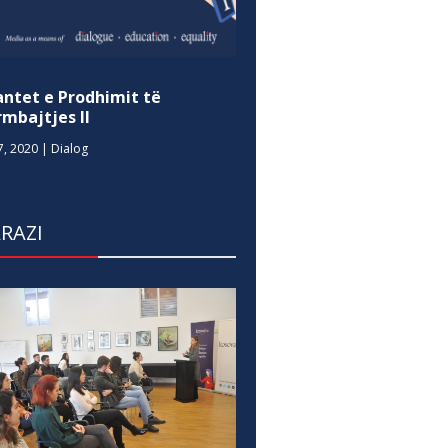
antet e Prodhimit të
mbajtjes II
7, 2020
|
Dialog
RAZI