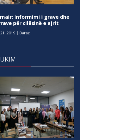
mair: Informimi i grave dhe
rave për cilësinë e ajrit
21, 2019
|
Barazi
DUKIM