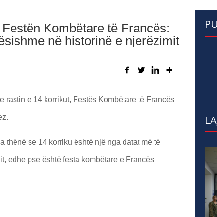
PU
on Festën Kombëtare të Francës:
ësishme në historinë e njerëzimit
me rastin e 14 korrikut, Festës Kombëtare të Francës
ez.
LA
a thënë se 14 korriku është një nga datat më të
it, edhe pse është festa kombëtare e Francës.