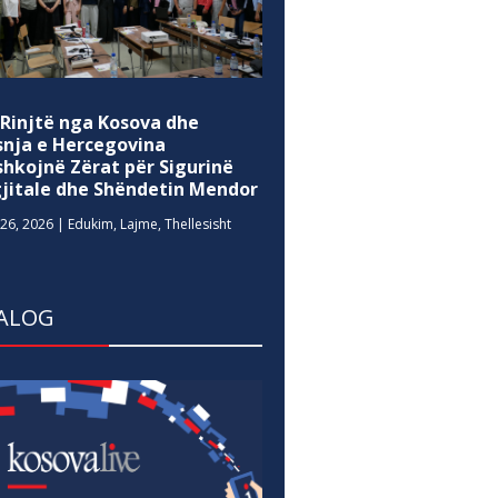
 Rinjtë nga Kosova dhe
snja e Hercegovina
shkojnë Zërat për Sigurinë
gjitale dhe Shëndetin Mendor
26, 2026
|
Edukim
,
Lajme
,
Thellesisht
ALOG