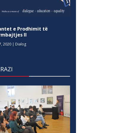
antet e Prodhimit të
mbajtjes II
7, 2020
|
Dialog
RAZI