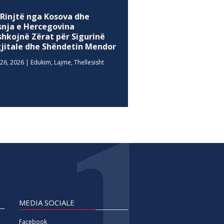
 Rinjtë nga Kosova dhe
snja e Hercegovina
shkojnë Zërat për Sigurinë
gjitale dhe Shëndetin Mendor
26, 2026
|
Edukim
,
Lajme
,
Thellesisht
MEDIA SOCIALE
Facebook