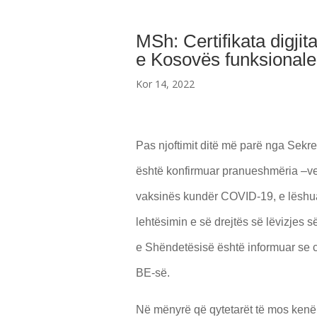
MSh: Certifikata digji
e Kosovës funksionale
Kor 14, 2022
Pas njoftimit ditë më parë nga Sekret
është konfirmuar pranueshmëria –vend
vaksinës kundër COVID-19, e lëshuar
lehtësimin e së drejtës së lëvizjes s
e Shëndetësisë është informuar se ce
BE-së.
Në mënyrë që qytetarët të mos kenë a