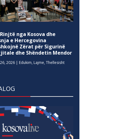
 Rinjtë nga Kosova dhe
snja e Hercegovina
shkojnë Zërat për Sigurinë
gjitale dhe Shëndetin Mendor
26, 2026
|
Edukim
,
Lajme
,
Thellesisht
ALOG