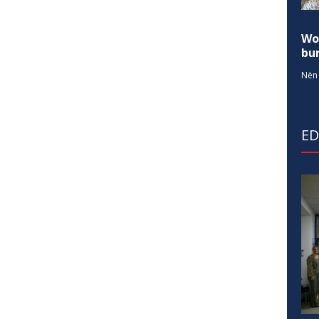
Wo
bur
Nën 
E