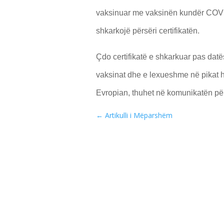
vaksinuar me vaksinën kundër COVI
shkarkojë përsëri certifikatën.
Çdo certifikatë e shkarkuar pas datës
vaksinat dhe e lexueshme në pikat h
Evropian, thuhet në komunikatën pë
←
Artikulli i Mëparshëm