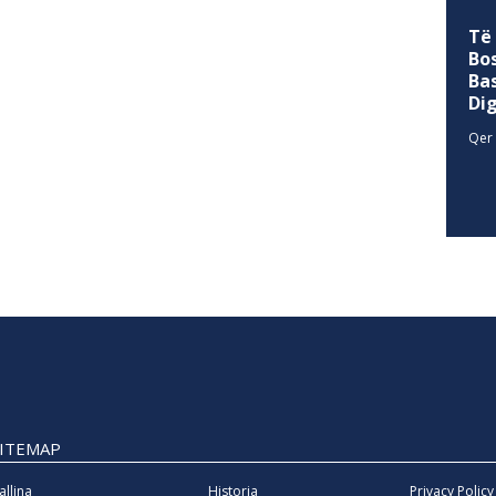
Të
Bo
Ba
Di
Qer 
SITEMAP
allina
Historia
Privacy Policy