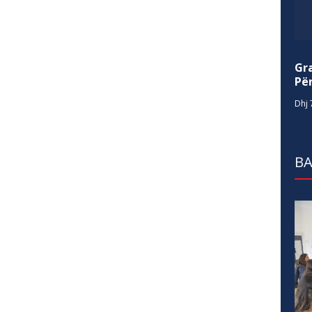
Gr
Për
Dhj 
BA