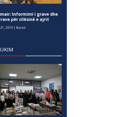
mair: Informimi i grave dhe
rave për cilësinë e ajrit
21, 2019
|
Barazi
DUKIM