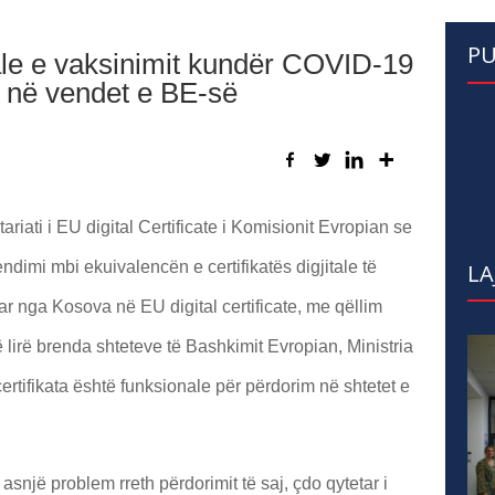
PU
tale e vaksinimit kundër COVID-19
 në vendet e BE-së
ariati i EU digital Certificate i Komisionit Evropian se
imi mbi ekuivalencën e certifikatës digjitale të
LA
 nga Kosova në EU digital certificate, me qëllim
ë lirë brenda shteteve të Bashkimit Evropian, Ministria
rtifikata është funksionale për përdorim në shtetet e
snjë problem rreth përdorimit të saj, çdo qytetar i