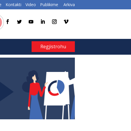
e
Kontakti
Video
Publikime
Arkiva
Regjistrohu