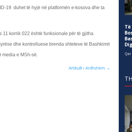
D-19 duhet të hyjë në platformën e-kosova dhe ta
Të
Bo
 11 korrik 022 është funksionale për të gjitha
Ba
Di
yrëse dhe kontrolluese brenda shteteve të Bashkimit
Qer 
r media e MSh-së.
Artikulli i Ardhshëm
→
TH