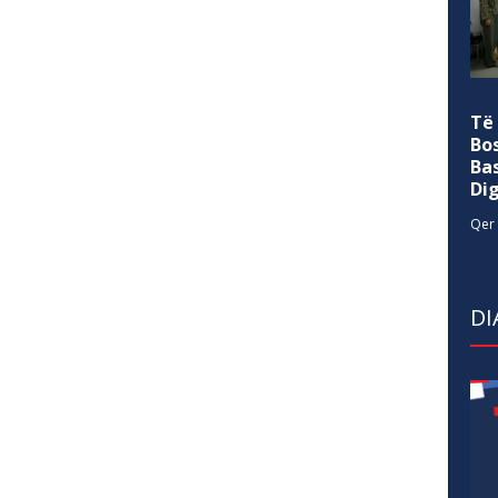
Të
Bo
Ba
Di
Qer 
DI