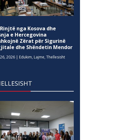
 Rinjtë nga Kosova dhe
snja e Hercegovina
shkojnë Zërat për Sigurinë
gjitale dhe Shëndetin Mendor
26, 2026
|
Edukim
,
Lajme
,
Thellesisht
ELLESISHT