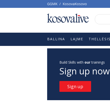
GGMK
/
KosovaKosovo
BALLINA
LAJME
THELLËSI
Build Skills with
our
trainings
Sign up now
Sign up