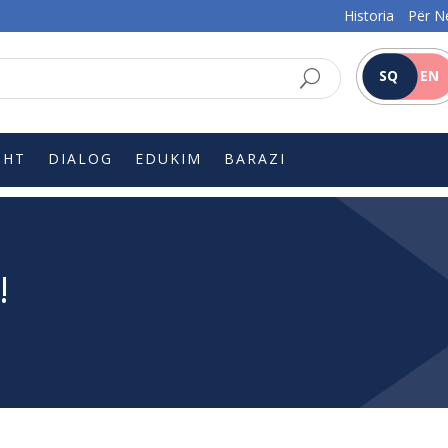
Historia
Për N
SQ
EN
SHT
DIALOG
EDUKIM
BARAZI
!