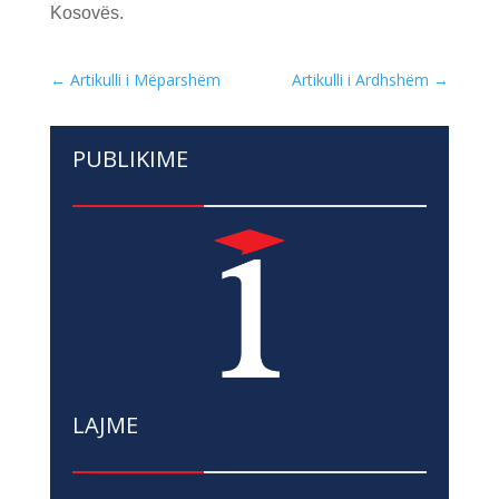
Kosovës.
←
Artikulli i Mëparshëm
Artikulli i Ardhshëm
→
PUBLIKIME
LAJME