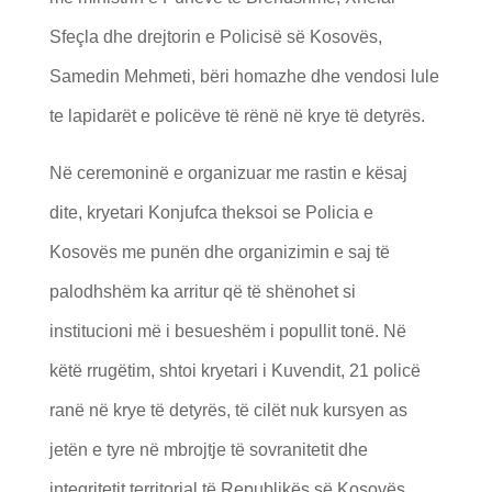
Sfeçla dhe drejtorin e Policisë së Kosovës,
Samedin Mehmeti, bëri homazhe dhe vendosi lule
te lapidarët e policëve të rënë në krye të detyrës.
Në ceremoninë e organizuar me rastin e kësaj
dite, kryetari Konjufca theksoi se Policia e
Kosovës me punën dhe organizimin e saj të
palodhshëm ka arritur që të shënohet si
institucioni më i besueshëm i popullit tonë. Në
këtë rrugëtim, shtoi kryetari i Kuvendit, 21 policë
ranë në krye të detyrës, të cilët nuk kursyen as
jetën e tyre në mbrojtje të sovranitetit dhe
integritetit territorial të Republikës së Kosovës.