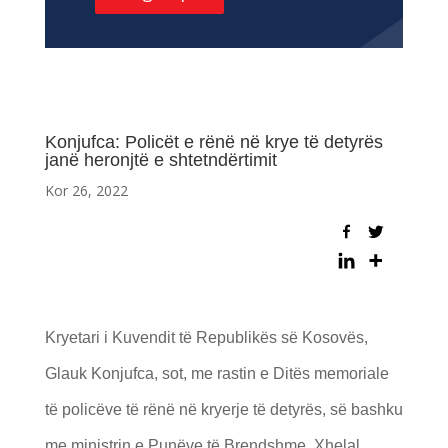
Konjufca: Policët e rënë në krye të detyrës
janë heronjtë e shtetndërtimit
Kor 26, 2022
Kryetari i Kuvendit të Republikës së Kosovës,
Glauk Konjufca, sot, me rastin e Ditës memoriale
të policëve të rënë në kryerje të detyrës, së bashku
me ministrin e Punëve të Brendshme, Xhelal