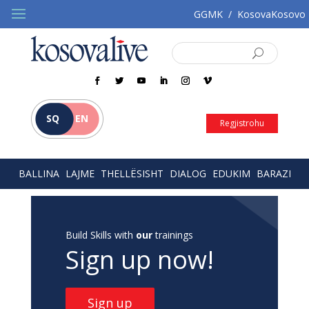
GGMK
/
KosovaKosovo
SQ
EN
Regjistrohu
BALLINA
LAJME
THELLËSISHT
DIALOG
EDUKIM
BARAZI
Build Skills with
our
trainings
Sign up now!
Sign up