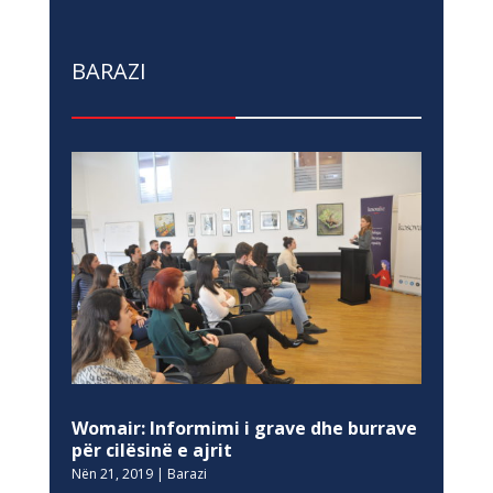
BARAZI
Womair: Informimi i grave dhe burrave
për cilësinë e ajrit
Nën 21, 2019
|
Barazi