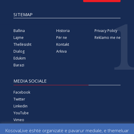
SITEMAP
Ballina
Historia
Privacy Policy
Lajme
Për ne
Reklamo me ne
Thellësisht
Kontakt
Dialog
Arkiva
Edukim
Barazi
MEDIA SOCIALE
Facebook
Twitter
Linkedin
YouTube
Vimeo
Instagram
KosovaLive është organizatë e pavarur mediale, e themeluar