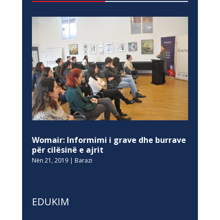
Womair: Informimi i grave dhe burrave
për cilësinë e ajrit
Nën 21, 2019
|
Barazi
EDUKIM