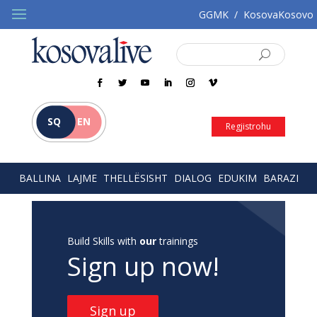
GGMK
/
KosovaKosovo
SQ
EN
Regjistrohu
BALLINA
LAJME
THELLËSISHT
DIALOG
EDUKIM
BARAZI
Build Skills with
our
trainings
Sign up now!
Sign up