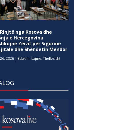
 Rinjtë nga Kosova dhe
snja e Hercegovina
shkojnë Zërat për Sigurinë
gjitale dhe Shëndetin Mendor
26, 2026
|
Edukim
,
Lajme
,
Thellesisht
ALOG