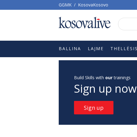
GGMK
/
KosovaKosovo
BALLINA
LAJME
THELLËSI
Build Skills with
our
trainings
Sign up now
Sign up