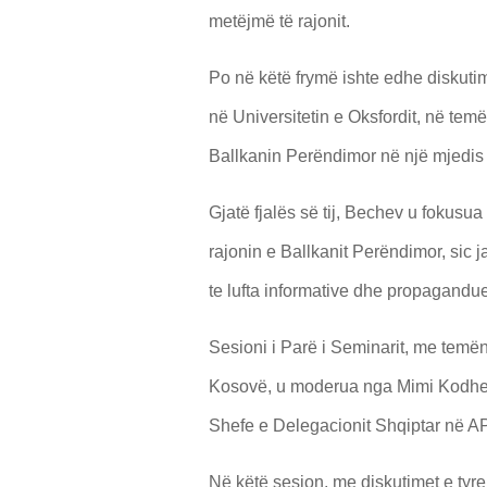
metëjmë të rajonit.
Po në këtë frymë ishte edhe diskutim
në Universitetin e Oksfordit, në tem
Ballkanin Perëndimor në një mjedis
Gjatë fjalës së tij, Bechev u fokusua
rajonin e Ballkanit Perëndimor, sic 
te lufta informative dhe propagand
Sesioni i Parë i Seminarit, me temë
Kosovë, u moderua nga Mimi Kodhe
Shefe e Delegacionit Shqiptar në A
Në këtë sesion, me diskutimet e tyre