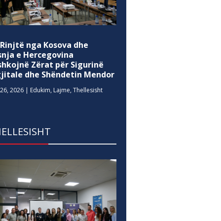
 Rinjtë nga Kosova dhe
snja e Hercegovina
shkojnë Zërat për Sigurinë
gjitale dhe Shëndetin Mendor
26, 2026
|
Edukim
,
Lajme
,
Thellesisht
ELLESISHT