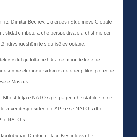
i i z. Dimitar Bechev, Ligjërues i Studimeve Globale
ën: sfidat e mbetura dhe perspektiva e ardhshme për
 të ndryshueshëm të sigurisë evropiane.
 tek efektet që lufta në Ukrainë mund të ketë në
janë ato në ekonomi, sidomos në energjitikë, por edhe
uese e Moskës.
n: Mbështetja e NATO-s për paqen dhe stabilitetin në
li, zëvendëspresidente e AP-së së NATO-s dhe
P të NATO-s.
 kontribuuan Drejtori i Ekipit Këshillues dhe