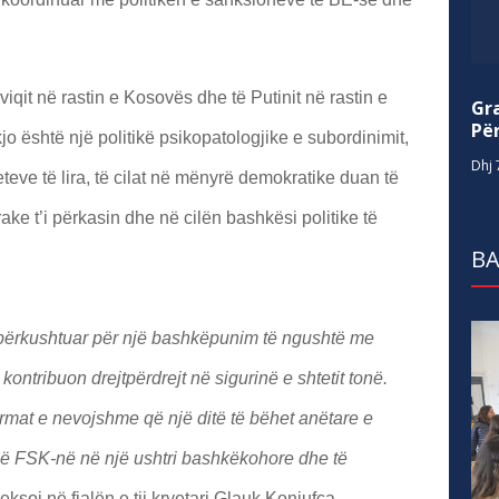
qit në rastin e Kosovës dhe të Putinit në rastin e
Gr
Për
kjo është një politikë psikopatologjike e subordinimit,
Dhj 
eteve të lira, të cilat në mënyrë demokratike duan të
ke t’i përkasin dhe në cilën bashkësi politike të
BA
përkushtuar për një bashkëpunim të ngushtë me
ontribuon drejtpërdrejt në sigurinë e shtetit tonë.
format e nevojshme që një ditë të bëhet anëtare e
ë FSK-në në një ushtri bashkëkohore dhe të
heksoi në fjalën e tij kryetari Glauk Konjufca.