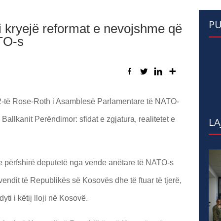
PU
i kryejë reformat e nevojshme që
TO-s
102-të Rose-Roth i Asamblesë Parlamentare të NATO-
 Ballkanit Perëndimor: sfidat e zgjatura, realitetet e
LA
 përfshirë deputetë nga vende anëtare të NATO-s
endit të Republikës së Kosovës dhe të ftuar të tjerë,
yti i këtij lloji në Kosovë.