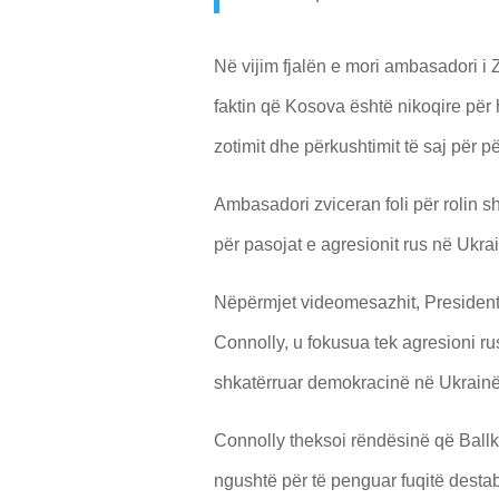
Në vijim fjalën e mori ambasadori i 
faktin që Kosova është nikoqire për 
zotimit dhe përkushtimit të saj për 
Ambasadori zviceran foli për rolin sh
për pasojat e agresionit rus në Ukra
Nëpërmjet videomesazhit, President
Connolly, u fokusua tek agresioni ru
shkatërruar demokracinë në Ukrainë 
Connolly theksoi rëndësinë që Ballk
ngushtë për të penguar fuqitë destab