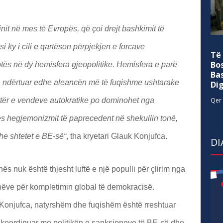
init në mes të Evropës, që çoi drejt bashkimit të
 si ky i cili e qartëson përpjekjen e forcave
Të
Bo
tës në dy hemisfera gjeopolitike. Hemisfera e parë
Ba
ka ndërtuar edhe aleancën më të fuqishme ushtarake
Di
tër e vendeve autokratike po dominohet nga
Qer 
 hegjemonizmit të paprecedent në shekullin tonë,
he shtetet e BE-së“
, tha kryetari Glauk Konjufca.
DI
rainës nuk është thjesht luftë e një populli për çlirim nga
jithëve për kompletimin global të demokracisë.
 Konjufca, natyrshëm dhe fuqishëm është rreshtuar
koordinuar me politikën e sanksioneve të BE-së dhe