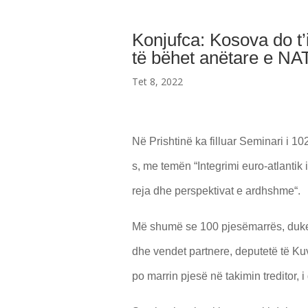
Konjufca: Kosova do t’
të bëhet anëtare e NA
Tet 8, 2022
Në Prishtinë ka filluar Seminari i 
s, me temën “Integrimi euro-atlantik i
reja dhe perspektivat e ardhshme“.
Më shumë se 100 pjesëmarrës, duke
dhe vendet partnere, deputetë të Kuv
po marrin pjesë në takimin treditor, i d