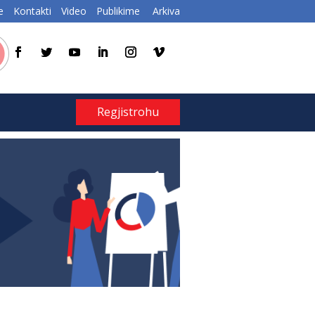
e
Kontakti
Video
Publikime
Arkiva
Regjistrohu