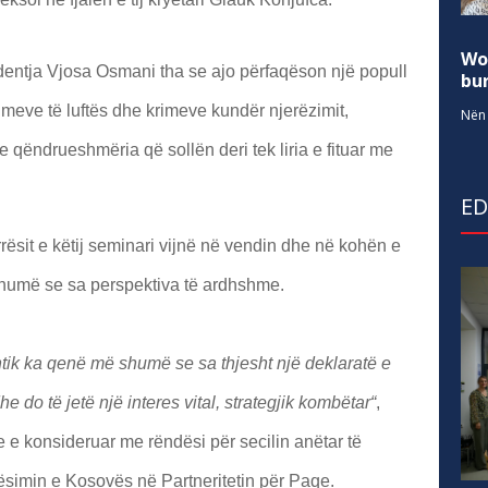
Wo
dentja Vjosa Osmani tha se ajo përfaqëson një popull
bur
rimeve të luftës dhe krimeve kundër njerëzimit,
Nën 
he qëndrueshmëria që sollën deri tek liria e fituar me
E
ësit e këtij seminari vijnë në vendin dhe në kohën e
humë se sa perspektiva të ardhshme.
tik ka qenë më shumë se sa thjesht një deklaratë e
 do të jetë një interes vital, strategjik kombëtar“
,
 e konsideruar me rëndësi për secilin anëtar të
simin e Kosovës në Partneritetin për Paqe.