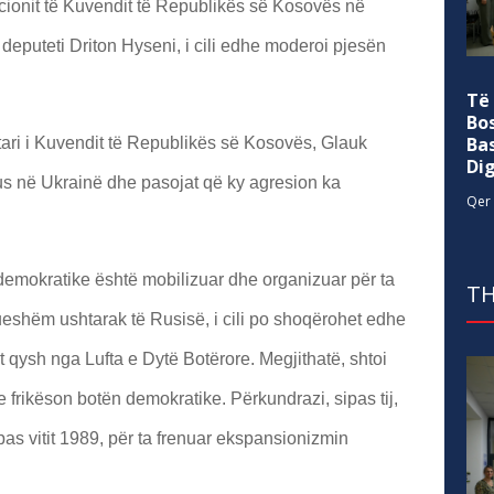
cionit të Kuvendit të Republikës së Kosovës në
puteti Driton Hyseni, i cili edhe moderoi pjesën
Të
Bo
Ba
yetari i Kuvendit të Republikës së Kosovës, Glauk
Di
us në Ukrainë dhe pasojat që ky agresion ka
Qer 
 demokratike është mobilizuar dhe organizuar për ta
TH
ueshëm ushtarak të Rusisë, i cili po shoqërohet edhe
t qysh nga Lufta e Dytë Botërore. Megjithatë, shtoi
e frikëson botën demokratike. Përkundrazi, sipas tij,
pas vitit 1989, për ta frenuar ekspansionizmin