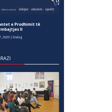
antet e Prodhimit të
mbajtjes II
7, 2020
|
Dialog
RAZI