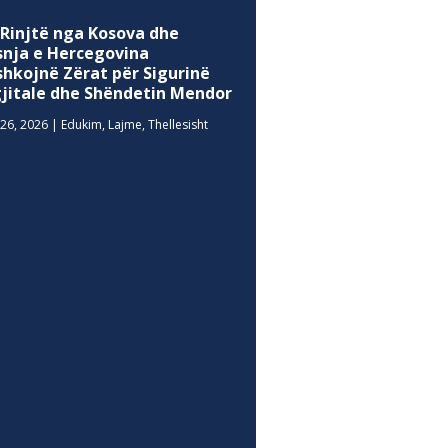
 Rinjtë nga Kosova dhe
snja e Hercegovina
shkojnë Zërat për Sigurinë
gjitale dhe Shëndetin Mendor
26, 2026
|
Edukim
,
Lajme
,
Thellesisht