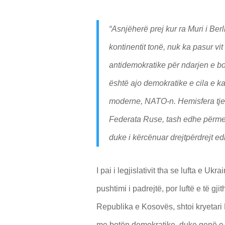
“Asnjëherë prej kur ra Muri i Berl
kontinentit tonë, nuk ka pasur vit
antidemokratike për ndarjen e bo
është ajo demokratike e cila e 
moderne, NATO-n. Hemisfera tje
Federata Ruse, tash edhe përmes
duke i kërcënuar drejtpërdrejt ed
I pai i legjislativit tha se lufta e Uk
pushtimi i padrejtë, por luftë e të g
Republika e Kosovës, shtoi kryetari
me botën demokratike, duke qenë e 