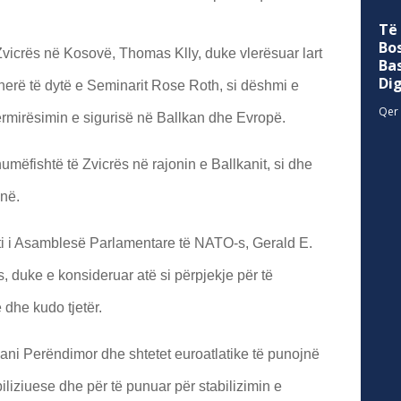
Të
Bo
Zvicrës në Kosovë, Thomas Klly, duke vlerësuar lart
Ba
Di
herë të dytë e Seminarit Rose Roth, si dëshmi e
Qer 
përmirësimin e sigurisë në Ballkan dhe Evropë.
umëfishtë të Zvicrës në rajonin e Ballkanit, si dhe
inë.
i i Asamblesë Parlamentare të NATO-s, Gerald E.
s, duke e konsideruar atë si përpjekje për të
dhe kudo tjetër.
ani Perëndimor dhe shtetet euroatlatike të punojnë
iliziuese dhe për të punuar për stabilizimin e