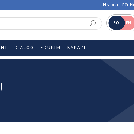
Historia
Për N
SQ
EN
SHT
DIALOG
EDUKIM
BARAZI
!