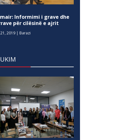
mair: Informimi i grave dhe
rave për cilësinë e ajrit
21, 2019
|
Barazi
DUKIM