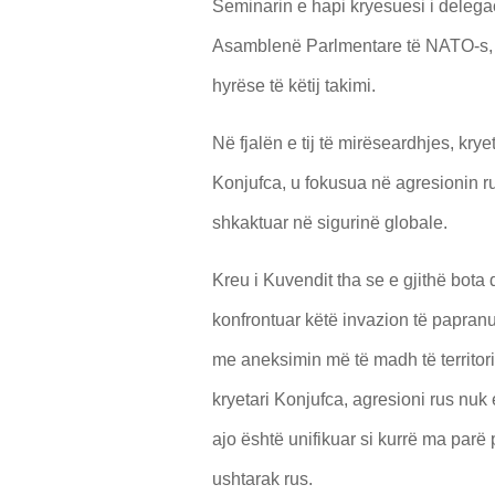
Seminarin e hapi kryesuesi i delega
Asamblenë Parlmentare të NATO-s, de
hyrëse të këtij takimi.
Në fjalën e tij të mirëseardhjes, kr
Konjufca, u fokusua në agresionin r
shkaktuar në sigurinë globale.
Kreu i Kuvendit tha se e gjithë bota
konfrontuar këtë invazion të papran
me aneksimin më të madh të territori
kryetari Konjufca, agresioni rus nuk 
ajo është unifikuar si kurrë ma parë 
ushtarak rus.