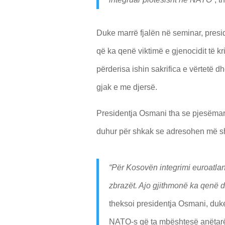
Duke marrë fjalën në seminar, presi
që ka qenë viktimë e gjenocidit të k
përderisa ishin sakrifica e vërtetë d
gjak e me djersë.
Presidentja Osmani tha se pjesëmarr
duhur për shkak se adresohen më s
“Për Kosovën integrimi euroatlan
zbrazët. Ajo gjithmonë ka qenë dhe
theksoi presidentja Osmani, duke
NATO-s që ta mbështesë anëtarë