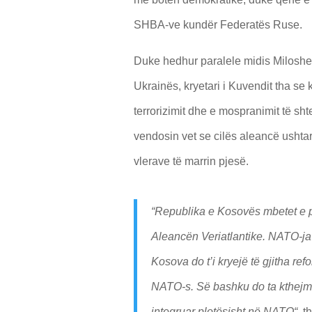
SHBA-ve kundër Federatës Ruse.
Duke hedhur paralele midis Miloshevi
Ukrainës, kryetari i Kuvendit tha se 
terrorizimit dhe e mospranimit të sht
vendosin vet se cilës aleancë ushtara
vlerave të marrin pjesë.
“Republika e Kosovës mbetet e 
Aleancën Veriatlantike. NATO-ja k
Kosova do t’i kryejë të gjitha re
NATO-s. Së bashku do ta kthejm
integruar plotësisht në NATO“
, t