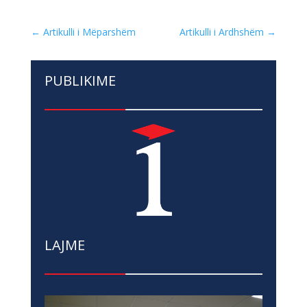
←
Artikulli i Mëparshëm
Artikulli i Ardhshëm
→
PUBLIKIME
LAJME