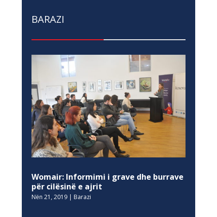
BARAZI
Womair: Informimi i grave dhe burrave
për cilësinë e ajrit
Nën 21, 2019
|
Barazi