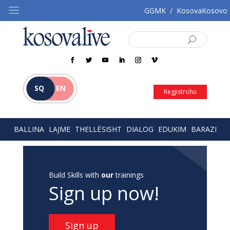
GGMK
/
KosovaKosovo
SQ
EN
Regjistrohu
BALLINA
LAJME
THELLËSISHT
DIALOG
EDUKIM
BARAZI
Build Skills with
our
trainings
Sign up now!
Sign up